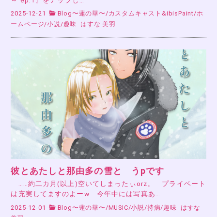
2025-12-21
Blog〜蓮の華〜
/
カスタムキャスト&ibisPaint
/
ホ
ームページ
/
小説
/
趣味
はすな 美羽
彼とあたしと那由多の雪と うpです
……約二カ月(以上)空いてしまったぃorz。 プライベート
は充実してますのよーw 今年中には写真あ…
2025-12-01
Blog〜蓮の華〜
/
MUSIC
/
小説
/
持病
/
趣味
はすな