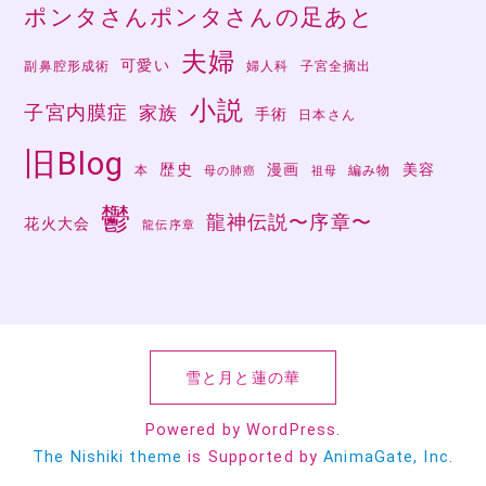
ポンタさんポンタさんの足あと
夫婦
可愛い
副鼻腔形成術
婦人科
子宮全摘出
小説
子宮内膜症
家族
手術
日本さん
旧Blog
歴史
漫画
美容
本
編み物
母の肺癌
祖母
鬱
龍神伝説〜序章〜
花火大会
龍伝序章
雪と月と蓮の華
Powered by WordPress.
The Nishiki theme
is Supported by
AnimaGate, Inc.