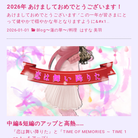
2026年 あけましておめでとうございます！
あけましておめでとうございます.ᐟこの一年が皆さまにと
って健やかで穏やかな年となりますように&#x1…
2026-01-01
Blog〜蓮の華〜
/
料理
はすな 美羽
中編&短編のアップと高熱……
『恋は舞い降りた』と『TIME OF MEMORIES ～ TIME 1
～ ep.1』をアップし…