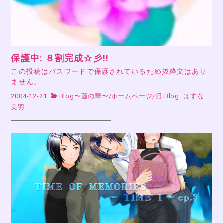
保護中: ８割完成☆彡!!
この投稿はパスワードで保護されているため抜粋文はあり
ません。
2004-12-21
Blog〜蓮の華〜
/
ホームページ
/
旧 Blog
はすな
美羽