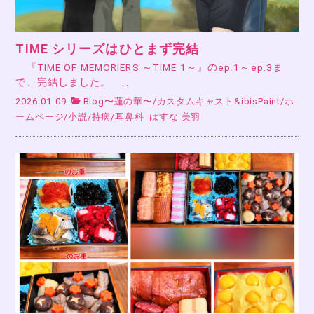
TIME シリーズはひとまず完結
『TIME OF MEMORIERS ～TIME 1～』のep.1～ep.3ま
で、完結しました。 …
2026-01-09
Blog〜蓮の華〜
/
カスタムキャスト&ibisPaint
/
ホ
ームページ
/
小説
/
持病
/
耳鼻科
はすな 美羽