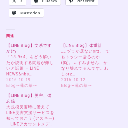
X
Bluesky
Pinterest
Mastodon
関連
【LINE Blog】文系です
【LINE Blog】体重計
が(ry
……ヅラが居ないorz。 で
「13-9=4」をどう解い
もトッシー居るのか
たか説明する問題が難し
(悩)。←すみません。か
いと話題 – LINE
なり壊れてるんです。わ
NEWS&nbs…
しorz…
2016-10-19
2016-10-12
Blog〜蓮の華〜
Blog〜蓮の華〜
【LINE Blog】災害、備
忘録
大規模災害時に備えて
LINE災害支援サービスを
知っておこう (アスキー)
– LINEアカウントメデ…