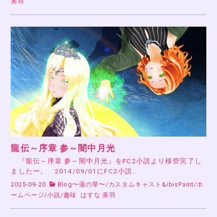
美羽
龍伝～序章 参～闇中月光
『龍伝～序章 参～闇中月光』をFC2小説より移管完了し
ましたー。 2014/09/01にFC2小説…
2025-09-20
Blog〜蓮の華〜
/
カスタムキャスト&ibisPaint
/
ホ
ームページ
/
小説
/
趣味
はすな 美羽