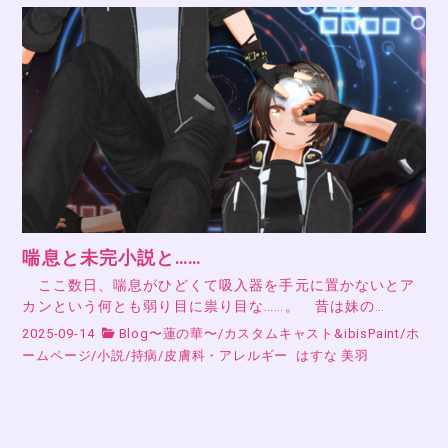
喘息と未完小説と……
ここ数日、喘息がひどくて吸入器を手元に置かないとア
カンという何とも弱り目に祟り目な……。 昔は妹の…
2025-09-14
Blog〜蓮の華〜
/
カスタムキャスト&ibisPaint
/
ホ
ームページ
/
小説
/
持病
/
皮膚科・アレルギー
はすな 美羽