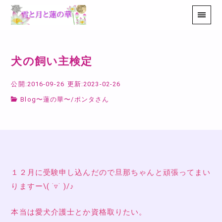
犬の飼い主検定
公開:2016-09-26
更新:2023-02-26
Blog〜蓮の華〜
/
ポンタさん
１２月に受験申し込んだので旦那ちゃんと頑張ってまい
りますー\( ˙▿︎˙ )/♪
本当は愛犬介護士とか資格取りたい。