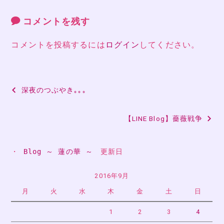
コメントを残す
コメントを投稿するには
ログイン
してください。
投
深夜のつぶやき｡｡｡
稿
【LINE Blog】薔薇戦争
ナ
ビ
・ 
Blog ～ 蓮の華 ～
　更新日
ゲ
ー
2016年9月
月
火
水
木
金
土
日
シ
ョ
1
2
3
4