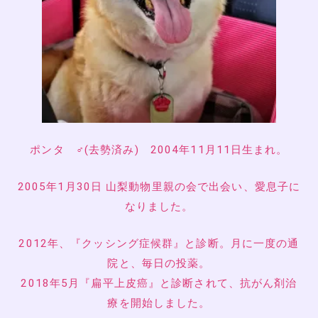
ポンタ ♂(去勢済み) 2004年11月11日生まれ。
2005年1月30日 山梨動物里親の会で出会い、愛息子に
なりました。
2012年、『クッシング症候群』と診断。月に一度の通
院と、毎日の投薬。
2018年5月『扁平上皮癌』と診断されて、抗がん剤治
療を開始しました。