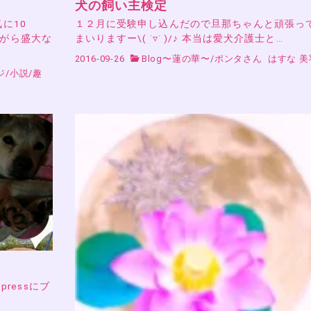
犬の飼い主検定
に10
１２月に受験申し込んだので旦那ちゃんと頑張っ
ながら盛大な
まいりますー\( ˙▿︎˙ )/♪ 本当は愛犬介護士と…
2016-09-26
Blog〜蓮の華〜
/
ポンタさん
はすな 美
ジ
/
小説
/
趣
pressにブ