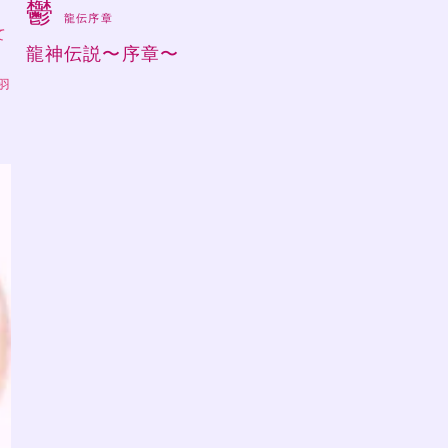
鬱
龍伝序章
て
龍神伝説〜序章〜
羽