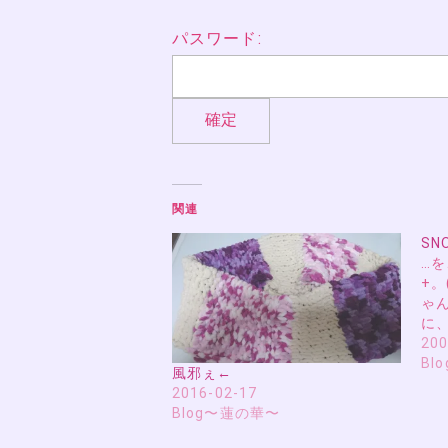
パスワード:
関連
S
…
+。
ゃ
に
200
Bl
風邪ぇ←
2016-02-17
Blog〜蓮の華〜