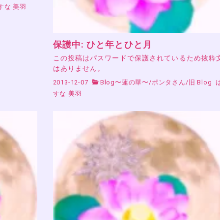
すな 美羽
保護中: ひと年とひと月
この投稿はパスワードで保護されているため抜粋
はありません。
2013-12-07
Blog〜蓮の華〜
/
ポンタさん
/
旧 Blog
すな 美羽