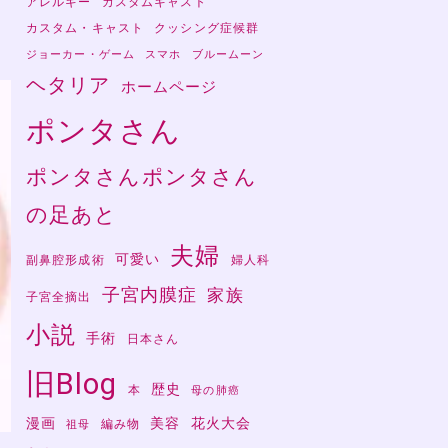
アレルギー
カスタムキャスト
カスタム・キャスト
クッシング症候群
ジョーカー・ゲーム
スマホ
ブルームーン
ヘタリア
ホームページ
ポンタさん
ポンタさんポンタさん
の足あと
夫婦
可愛い
副鼻腔形成術
婦人科
子宮内膜症
家族
子宮全摘出
小説
手術
日本さん
旧Blog
歴史
本
母の肺癌
漫画
美容
花火大会
編み物
祖母