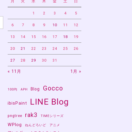
月
火
水
木
金
土
日
1
2
3
4
5
6
7
8
9
10
11
12
13
14
15
16
17
18
19
20
21
22
23
24
25
26
27
28
29
30
31
« 11月
1月 »
Gocco
Blog
良
100均
APH
LINE Blog
ibisPaint
rak3
pngtree
TIMEシリーズ
WPlog
ねんどろいど
アニメ