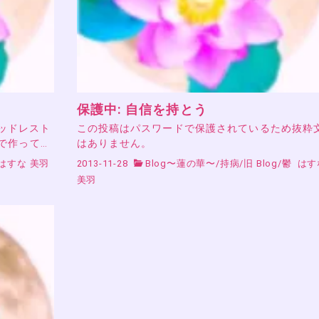
保護中: 自信を持とう
ヘッドレスト
この投稿はパスワードで保護されているため抜粋
で作って…
はありません。
はすな 美羽
2013-11-28
Blog〜蓮の華〜
/
持病
/
旧 Blog
/
鬱
はす
美羽