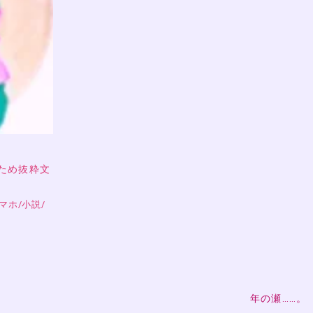
ため抜粋文
スマホ
/
小説
/
年の瀬……。