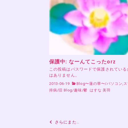
保護中: なーんてこったorz
この投稿はパスワードで保護されている
はありません。
2013-06-19
Blog〜蓮の華〜
/
パソコン,
持病
/
旧 Blog
/
趣味
/
鬱
はすな 美羽
投
さらにまた…