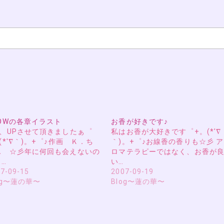
NOWの各章イラスト
お香が好きです♪
を、UPさせて頂きましたぁ゜
私はお香が大好きです゜+。(*′∇
(*′∇｀)。+゜♪作画 Ｋ．ち
｀)。+゜♪お線香の香りも☆彡 ア
ん ☆彡年に何回も会えないの
ロマテラピーではなく、お香が
、…
い…
7-09-15
2007-09-19
og〜蓮の華〜
Blog〜蓮の華〜