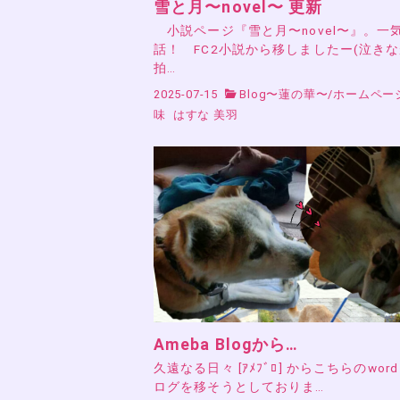
雪と月〜novel〜 更新
小説ページ『雪と月〜novel〜』。一気
話！ FC2小説から移しましたー(泣き
拍…
2025-07-15
Blog〜蓮の華〜
/
ホームペー
味
はすな 美羽
Ameba Blogから…
久遠なる日々 [ｱﾒﾌﾞﾛ] からこちらのword 
ログを移そうとしておりま…