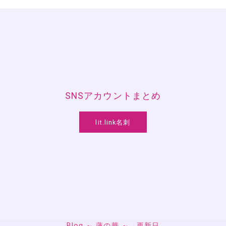
SNSアカウントまとめ
lit.link名刺
Blog ～ 蓮の華 ～ 更新日