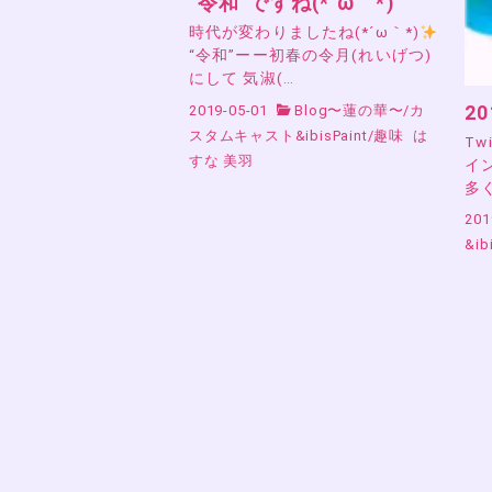
“令和”ですね(*´ω｀*)
時代が変わりましたね(*´ω｀*)
“令和”ーー初春の令月(れいげつ)
にして 気淑(…
2
2019-05-01
Blog〜蓮の華〜
/
カ
スタムキャスト&ibisPaint
/
趣味
は
Tw
すな 美羽
イ
多
201
&ib