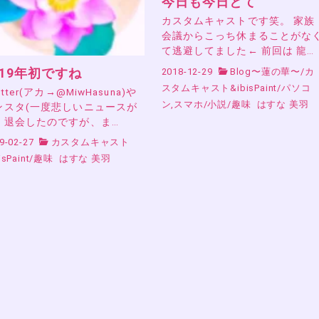
今日も今日とて
カスタムキャストです笑。 家族
会議からこっち休まることがな
て逃避してました← 前回は 龍…
019年初ですね
2018-12-29
Blog〜蓮の華〜
/
カ
スタムキャスト&ibisPaint
/
パソコ
itter(アカ→@MiwHasuna)や
ン,スマホ
/
小説
/
趣味
はすな 美羽
ンスタ(一度悲しいニュースが
く退会したのですが、ま…
9-02-27
カスタムキャスト
isPaint
/
趣味
はすな 美羽