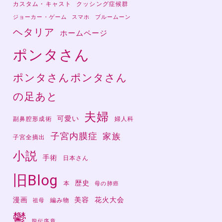
カスタム・キャスト
クッシング症候群
ジョーカー・ゲーム
スマホ
ブルームーン
ヘタリア
ホームページ
ポンタさん
ポンタさんポンタさん
の足あと
夫婦
可愛い
副鼻腔形成術
婦人科
子宮内膜症
家族
子宮全摘出
小説
手術
日本さん
旧Blog
歴史
本
母の肺癌
漫画
美容
花火大会
編み物
祖母
鬱
龍伝序章