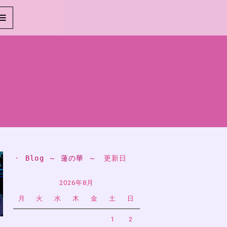
・ 
Blog ～ 蓮の華 ～
　更新日
2026年8月
月
火
水
木
金
土
日
1
2