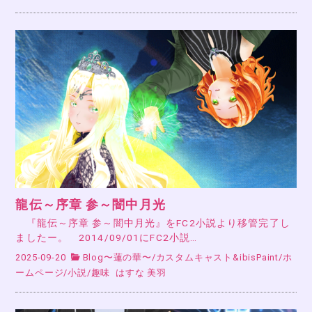
龍伝～序章 参～闇中月光
『龍伝～序章 参～闇中月光』をFC2小説より移管完了し
ましたー。 2014/09/01にFC2小説…
2025-09-20
Blog〜蓮の華〜
/
カスタムキャスト&ibisPaint
/
ホ
ームページ
/
小説
/
趣味
はすな 美羽