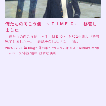
俺たちの向こう側 ～ＴＩＭＥ ０～ 移管し
ました
俺たちの向こう側 ～ＴＩＭＥ ０～ をFC2小説より移管
完了しましたー。 表紙を久しぶりに 『ib…
2025-07-23
Blog〜蓮の華〜
/
カスタムキャスト&ibisPaint
/
ホ
ームページ
/
小説
/
趣味
はすな 美羽