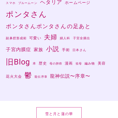
ヘタリア
ホームページ
スマホ
ブルームーン
ポンタさん
ポンタさんポンタさんの足あと
夫婦
可愛い
副鼻腔形成術
婦人科
子宮全摘出
小説
子宮内膜症
家族
手術
日本さん
旧Blog
歴史
漫画
美容
本
編み物
母の肺癌
祖母
鬱
龍神伝説〜序章〜
花火大会
龍伝序章
雪と月と蓮の華