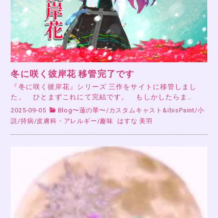
冬に咲く彼岸花 移管完了です
『冬に咲く彼岸花』シリーズ 三作をサイトに移管しまし
た。 ひとまずこれにて完結です。 もしかしたらま…
2025-09-05
Blog〜蓮の華〜
/
カスタムキャスト&ibisPaint
/
小
説
/
持病
/
皮膚科・アレルギー
/
趣味
はすな 美羽