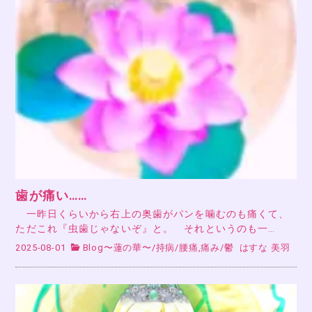
歯が痛い……
一昨日くらいから右上の奥歯がパンを噛むのも痛くて、
ただこれ『虫歯じゃないぞ』と。 それというのも一…
2025-08-01
Blog〜蓮の華〜
/
持病
/
腰痛,痛み
/
鬱
はすな 美羽