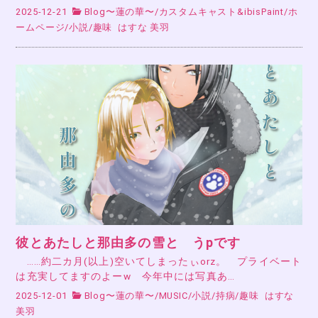
2025-12-21
Blog〜蓮の華〜
/
カスタムキャスト&ibisPaint
/
ホ
ームページ
/
小説
/
趣味
はすな 美羽
彼とあたしと那由多の雪と うpです
……約二カ月(以上)空いてしまったぃorz。 プライベート
は充実してますのよーw 今年中には写真あ…
2025-12-01
Blog〜蓮の華〜
/
MUSIC
/
小説
/
持病
/
趣味
はすな
美羽