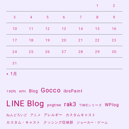
ー
1
2
3
4
5
6
7
8
9
ジ
10
11
12
13
14
15
16
送
17
18
19
20
21
22
23
り
24
25
26
27
28
29
30
31
« 1月
Gocco
Blog
ibisPaint
100均
APH
LINE Blog
rak3
WPlog
pngtree
TIMEシリーズ
アレルギー
カスタムキャスト
ねんどろいど
アニメ
カスタム・キャスト
クッシング症候群
ジョーカー・ゲーム