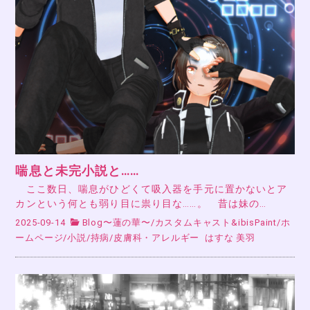
喘息と未完小説と……
ここ数日、喘息がひどくて吸入器を手元に置かないとア
カンという何とも弱り目に祟り目な……。 昔は妹の…
2025-09-14
Blog〜蓮の華〜
/
カスタムキャスト&ibisPaint
/
ホ
ームページ
/
小説
/
持病
/
皮膚科・アレルギー
はすな 美羽