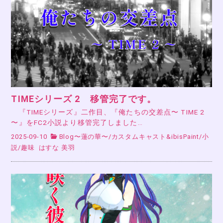
TIMEシリーズ 2 移管完了です。
『TIMEシリーズ』二作目、『俺たちの交差点〜 TIME 2
〜』をFC2小説より移管完了しました…
2025-09-10
Blog〜蓮の華〜
/
カスタムキャスト&ibisPaint
/
小
説
/
趣味
はすな 美羽