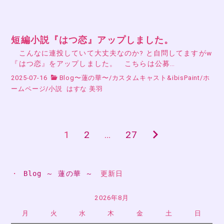
短編小説『はつ恋』アップしました。
こんなに連投していて大丈夫なのか? と自問してますがw
『はつ恋』をアップしました。 こちらは公募…
2025-07-16
Blog〜蓮の華〜
/
カスタムキャスト&ibisPaint
/
ホ
ームページ
/
小説
はすな 美羽
1
2
…
27
次
投
の
稿
ペ
・ 
Blog ～ 蓮の華 ～
　更新日
ー
の
2026年8月
ジ
ペ
月
火
水
木
金
土
日