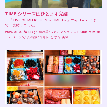
TIME シリーズはひとまず完結
『TIME OF MEMORIERS ～TIME 1～』のep.1～ep.3ま
で、完結しました。 …
2026-01-09
Blog〜蓮の華〜
/
カスタムキャスト&ibisPaint
/
ホ
ームページ
/
小説
/
持病
/
耳鼻科
はすな 美羽