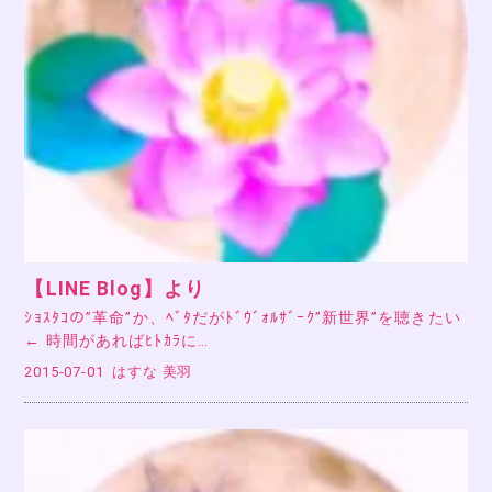
【LINE Blog】より
ｼｮｽﾀｺの”革命”か、ﾍﾞﾀだがﾄﾞｳﾞｫﾙｻﾞｰｸ”新世界”を聴きたい
← 時間があればﾋﾄｶﾗに…
2015-07-01
はすな 美羽