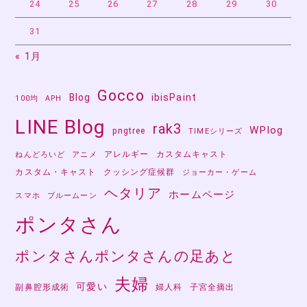
り
24
25
26
27
28
29
30
31
« 1月
Gocco
Blog
ibisPaint
100均
APH
LINE Blog
rak3
WPlog
pngtree
TIMEシリーズ
アレルギー
カスタムキャスト
ねんどろいど
アニメ
カスタム・キャスト
クッシング症候群
ジョーカー・ゲーム
ヘタリア
ホームページ
スマホ
ブルームーン
ポンタさん
ポンタさんポンタさんの足あと
夫婦
可愛い
副鼻腔形成術
婦人科
子宮全摘出