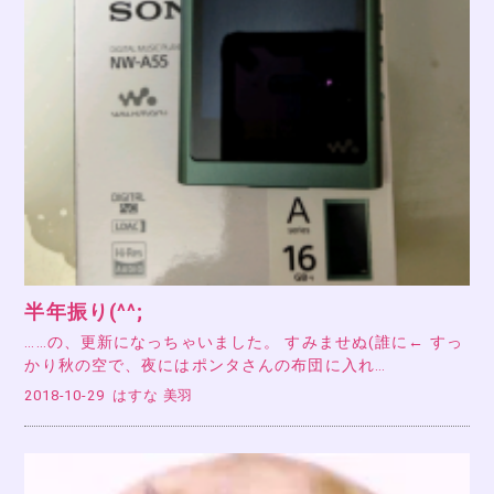
半年振り(^^;
……の、更新になっちゃいました。 すみませぬ(誰に← すっ
かり秋の空で、夜にはポンタさんの布団に入れ…
2018-10-29
はすな 美羽