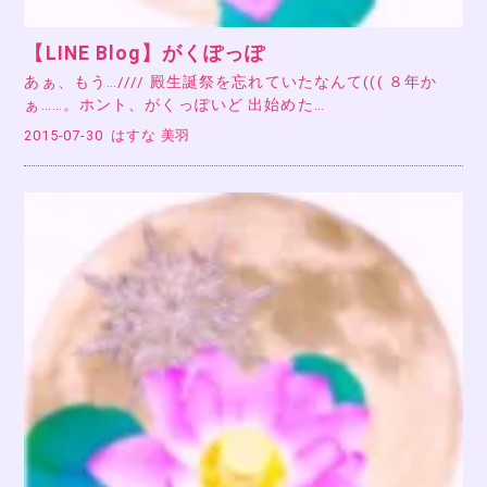
【LINE Blog】がくぽっぽ
あぁ、もう…//// 殿生誕祭を忘れていたなんて((( ８年か
ぁ……。ホント、がくっぽいど 出始めた…
2015-07-30
はすな 美羽