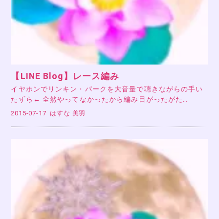
【LINE Blog】レース編み
イヤホンでリンキン・パークを大音量で聴きながらの手い
たずら← 全然やってなかったから編み目がったがた…
2015-07-17
はすな 美羽