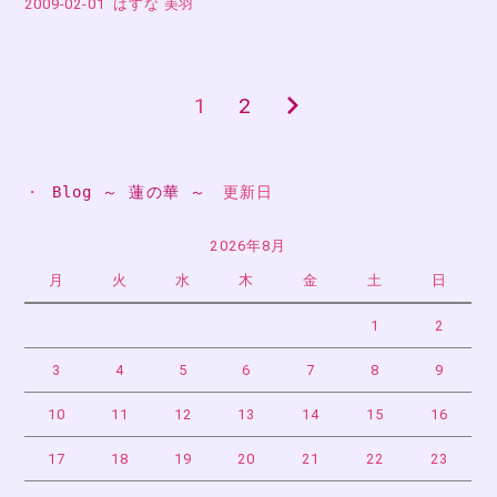
2009-02-01
はすな 美羽
1
2
次
投
の
稿
ペ
・ 
Blog ～ 蓮の華 ～
　更新日
ー
の
2026年8月
ジ
ペ
月
火
水
木
金
土
日
ー
1
2
3
4
5
6
7
8
9
ジ
10
11
12
13
14
15
16
送
17
18
19
20
21
22
23