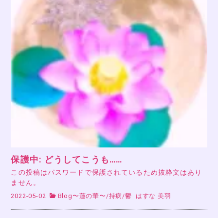
保護中: どうしてこうも……
この投稿はパスワードで保護されているため抜粋文はあり
ません。
2022-05-02
Blog〜蓮の華〜
/
持病
/
鬱
はすな 美羽