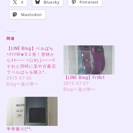
X
Bluesky
Pinterest
Mastodon
関連
【LINE Blog】ベルばら
ﾍﾀﾘｱW★S２巻！密林か
らｷﾀ━━ヾ(≧∀≦)ﾉ━━!!
それと同時に某中古書店
でベルばらを購入^…
【LINE Blog】FitBit
2015-07-05
2015-07-07
Blog〜蓮の華〜
Blog〜蓮の華〜
半年振り(^^;