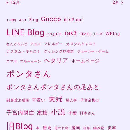
« 12月
2月 »
Gocco
Blog
ibisPaint
100均
APH
LINE Blog
rak3
WPlog
pngtree
TIMEシリーズ
アレルギー
カスタムキャスト
ねんどろいど
アニメ
カスタム・キャスト
クッシング症候群
ジョーカー・ゲーム
ヘタリア
ホームページ
スマホ
ブルームーン
ポンタさん
ポンタさんポンタさんの足あと
夫婦
可愛い
副鼻腔形成術
婦人科
子宮全摘出
小説
子宮内膜症
家族
手術
日本さん
旧Blog
歴史
漫画
美容
本
編み物
母の肺癌
祖母