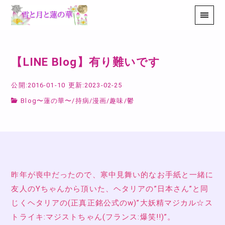
【LINE Blog】有り難いです
公開:2016-01-10
更新:2023-02-25
Blog〜蓮の華〜
/
持病
/
漫画
/
趣味
/
鬱
昨年が喪中だったので、寒中見舞い的なお手紙と一緒に
友人のYちゃんから頂いた、ヘタリアの”日本さん”と同
じくヘタリアの(正真正銘公式のw)”大妖精マジカル☆ス
トライキ:マジストちゃん(フランス:爆笑!!)”。