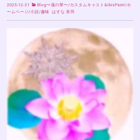
2025-12-21
Blog〜蓮の華〜
/
カスタムキャスト&ibisPaint
/
ホ
ームページ
/
小説
/
趣味
はすな 美羽