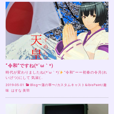
“令和”ですね(*´ω｀*)
時代が変わりましたね(*´ω｀*)
“令和”ーー初春の令月(れ
いげつ)にして 気淑(…
2019-05-01
Blog〜蓮の華〜
/
カスタムキャスト&ibisPaint
/
趣
味
はすな 美羽