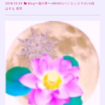
2018-10-29
Blog〜蓮の華〜
/
MUSIC
/
パソコン,スマホ
/
小説
はすな 美羽