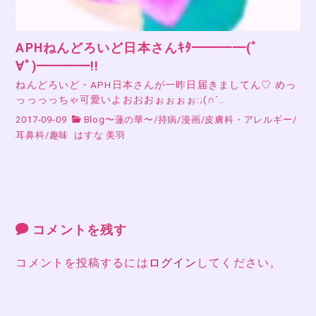
APHねんどろいど日本さんｷﾀ━━━━(ﾟ
∀ﾟ)━━━━!!
ねんどろいど・APH日本さんが一昨日届きましてん♡ めっ
っっっっちゃ可愛いよおおおぉぉぉぉ:;(∩´…
2017-09-09
Blog〜蓮の華〜
/
持病
/
漫画
/
皮膚科・アレルギー
/
耳鼻科
/
趣味
はすな 美羽
コメントを残す
コメントを投稿するには
ログイン
してください。