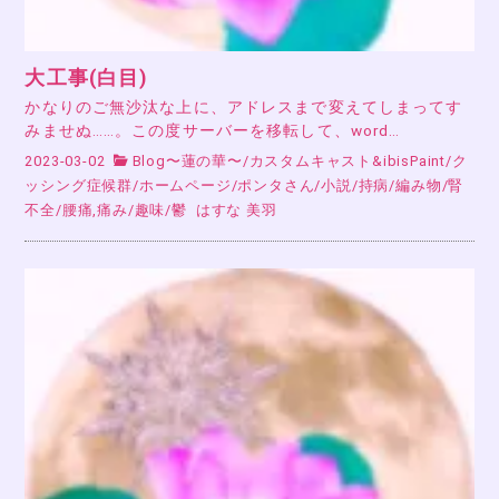
大工事(白目)
かなりのご無沙汰な上に、アドレスまで変えてしまってす
みませぬ……。この度サーバーを移転して、word…
2023-03-02
Blog〜蓮の華〜
/
カスタムキャスト&ibisPaint
/
ク
ッシング症候群
/
ホームページ
/
ポンタさん
/
小説
/
持病
/
編み物
/
腎
不全
/
腰痛,痛み
/
趣味
/
鬱
はすな 美羽