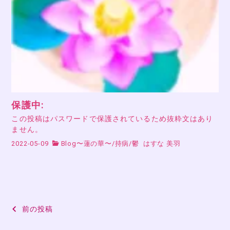
保護中:
この投稿はパスワードで保護されているため抜粋文はあり
ません。
2022-05-09
Blog〜蓮の華〜
/
持病
/
鬱
はすな 美羽
投
前の投稿
稿