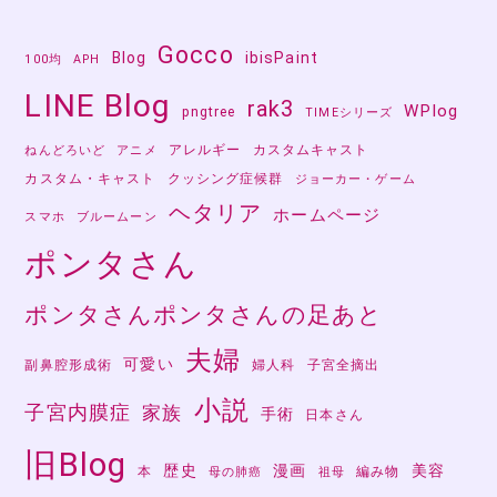
Gocco
Blog
ibisPaint
100均
APH
LINE Blog
rak3
WPlog
pngtree
TIMEシリーズ
アレルギー
カスタムキャスト
ねんどろいど
アニメ
カスタム・キャスト
クッシング症候群
ジョーカー・ゲーム
ヘタリア
ホームページ
スマホ
ブルームーン
ポンタさん
ポンタさんポンタさんの足あと
夫婦
可愛い
副鼻腔形成術
婦人科
子宮全摘出
小説
子宮内膜症
家族
手術
日本さん
旧Blog
歴史
漫画
美容
本
編み物
母の肺癌
祖母