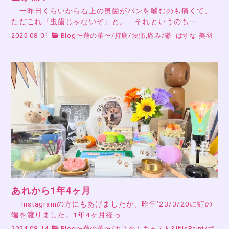
一昨日くらいから右上の奥歯がパンを噛むのも痛くて、
ただこれ『虫歯じゃないぞ』と。 それというのも一…
2025-08-01
Blog〜蓮の華〜
/
持病
/
腰痛,痛み
/
鬱
はすな 美羽
あれから1年4ヶ月
Instagramの方にもあげましたが、昨年’23/3/20に虹の
端を渡りました。1年4ヶ月経っ…
2024-08-14
Blog〜蓮の華〜
/
カスタムキャスト&ibisPaint
/
ポ