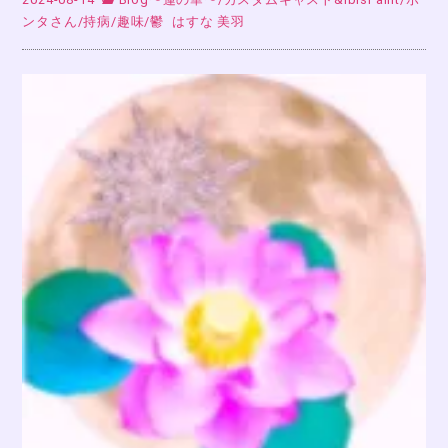
ンタさん
/
持病
/
趣味
/
鬱
はすな 美羽