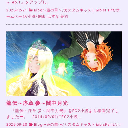
～ ep.1』をアップし…
2025-12-21
Blog〜蓮の華〜
/
カスタムキャスト&ibisPaint
/
ホ
ームページ
/
小説
/
趣味
はすな 美羽
龍伝～序章 参～闇中月光
『龍伝～序章 参～闇中月光』をFC2小説より移管完了し
ましたー。 2014/09/01にFC2小説…
2025-09-20
Blog〜蓮の華〜
/
カスタムキャスト&ibisPaint
/
ホ