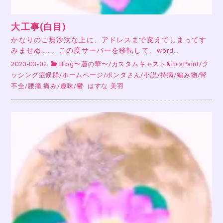
大工事(白目)
かなりのご無沙汰な上に、アドレスまで変えてしまってす
みませぬ……。この度サーバーを移転して、word…
2023-03-02
Blog〜蓮の華〜
/
カスタムキャスト&ibisPaint
/
ク
ッシング症候群
/
ホームページ
/
ポンタさん
/
小説
/
持病
/
編み物
/
腎
不全
/
腰痛,痛み
/
趣味
/
鬱
はすな 美羽