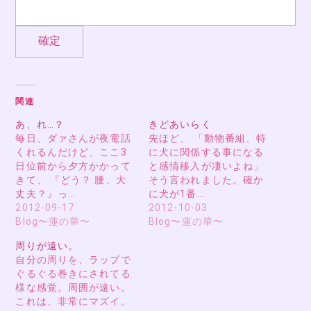
関連
あ、れ…？
きどあいらく
毎日、ダァさんが夜電話
先ほど、 「動物番組、特
くれるんだけど、ここ3
に犬に関係する事になる
日位前から夕方かかって
と感情移入が凄いよね」
きて、 『どう？ 腰、大
そう言われました。確か
丈夫？』っ…
に犬が1番…
2012-09-17
2012-10-03
Blog〜蓮の華〜
Blog〜蓮の華〜
周りが遠い。
自分の周りを、ラップで
ぐるぐる巻きにされてる
様な感覚。周囲が遠い。
これは、非常にマズイ。