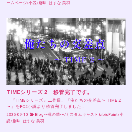
ームページ
/
小説
/
趣味
はすな 美羽
TIMEシリーズ 2 移管完了です。
『TIMEシリーズ』二作目、『俺たちの交差点〜 TIME 2
〜』をFC2小説より移管完了しました…
2025-09-10
Blog〜蓮の華〜
/
カスタムキャスト&ibisPaint
/
小
説
/
趣味
はすな 美羽