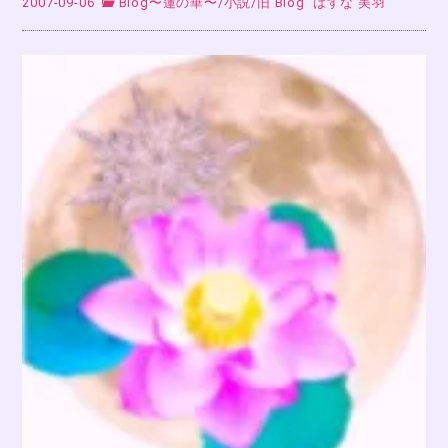
2007-09-06
Blog〜蓮の華〜
/
小説
/
旧 Blog
はすな 美羽