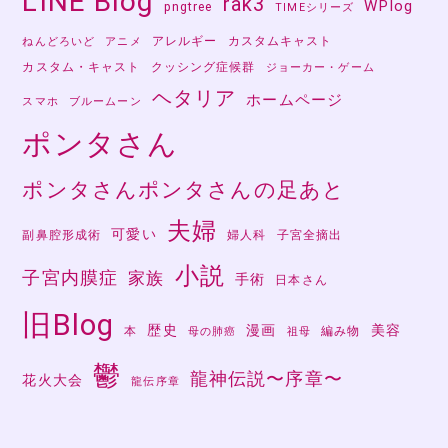
LINE Blog
rak3
WPlog
pngtree
TIMEシリーズ
アレルギー
カスタムキャスト
ねんどろいど
アニメ
カスタム・キャスト
クッシング症候群
ジョーカー・ゲーム
ヘタリア
ホームページ
スマホ
ブルームーン
ポンタさん
ポンタさんポンタさんの足あと
夫婦
可愛い
副鼻腔形成術
婦人科
子宮全摘出
小説
子宮内膜症
家族
手術
日本さん
旧Blog
歴史
漫画
美容
本
編み物
母の肺癌
祖母
鬱
龍神伝説〜序章〜
花火大会
龍伝序章