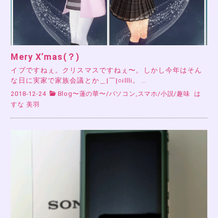
Mery X’mas(？)
イブですねぇ。クリスマスですねぇ〜。しかし今年はそん
な日に実家で家族会議とか＿|￣|○illli。 …
2018-12-24
Blog〜蓮の華〜
/
パソコン,スマホ
/
小説
/
趣味
は
すな 美羽