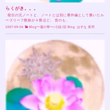
らくがき。。。
龍伝の元ノートと、ノートとは別に番外編として書いたル
ーズリーフ数枚が４冊ほど。 昔のも…
2007-09-04
Blog〜蓮の華〜
/
小説
/
旧 Blog
はすな 美羽