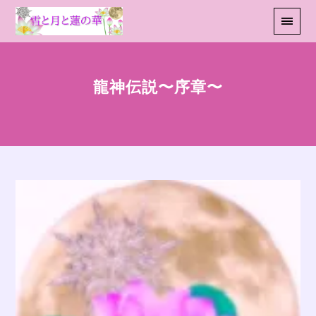
龍神伝説〜序章〜