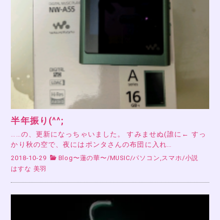
半年振り(^^;
……の、更新になっちゃいました。 すみませぬ(誰に← すっ
かり秋の空で、夜にはポンタさんの布団に入れ…
2018-10-29
Blog〜蓮の華〜
/
MUSIC
/
パソコン,スマホ
/
小説
はすな 美羽