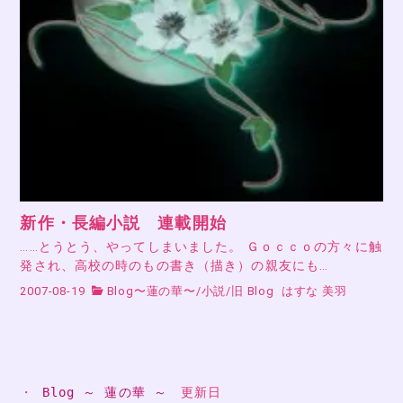
新作・長編小説 連載開始
……とうとう、やってしまいました。 Ｇｏｃｃｏの方々に触
発され、高校の時のもの書き（描き）の親友にも…
2007-08-19
Blog〜蓮の華〜
/
小説
/
旧 Blog
はすな 美羽
・ 
Blog ～ 蓮の華 ～
　更新日