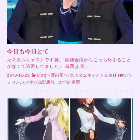
今日も今日とて
カスタムキャストです笑。 家族会議からこっち休まること
がなくて逃避してました← 前回は 龍…
2018-12-29
Blog〜蓮の華〜
/
カスタムキャスト&ibisPaint
/
パ
ソコン,スマホ
/
小説
/
趣味
はすな 美羽