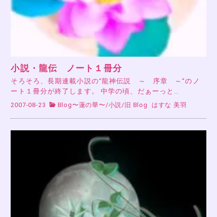
小説・龍伝 ノート１冊分
そろそろ、長期連載小説の“龍神伝説 ～ 序章 ～”のノ
ート１冊分が終了します。 中学の頃、だぁーっと…
2007-08-23
Blog〜蓮の華〜
/
小説
/
旧 Blog
はすな 美羽