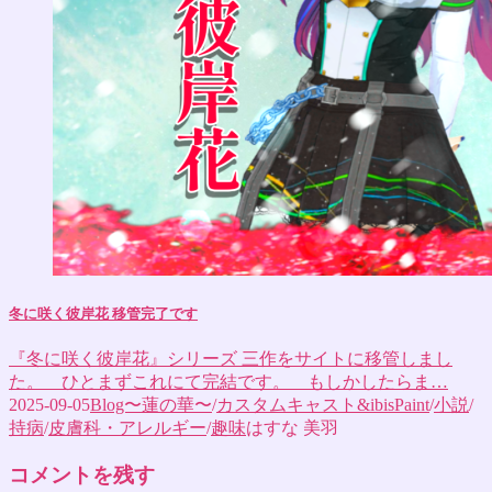
冬に咲く彼岸花 移管完了です
『冬に咲く彼岸花』シリーズ 三作をサイトに移管しまし
た。 ひとまずこれにて完結です。 もしかしたらま…
2025-09-05
Blog〜蓮の華〜
/
カスタムキャスト&ibisPaint
/
小説
/
持病
/
皮膚科・アレルギー
/
趣味
はすな 美羽
コメントを残す