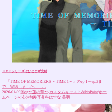
TIME シリーズはひとまず完結
『TIME OF MEMORIERS ～TIME 1～』のep.1～ep.3ま
で、完結しました。 …
2026-01-09
Blog〜蓮の華〜
/
カスタムキャスト&ibisPaint
/
ホー
ムページ
/
小説
/
持病
/
耳鼻科
はすな 美羽