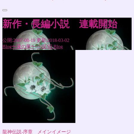
新作・長編小説 連載開始
公開:2007-08-19
更新:2018-03-02
Blog〜蓮の華〜
/
小説
/
旧 Blog
龍神伝説-序章 メインイメージ