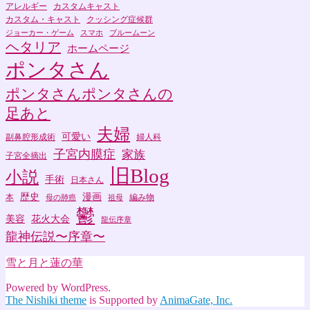
アレルギー
カスタムキャスト
カスタム・キャスト
クッシング症候群
ジョーカー・ゲーム
スマホ
ブルームーン
ヘタリア
ホームページ
ポンタさん
ポンタさんポンタさんの
足あと
夫婦
可愛い
副鼻腔形成術
婦人科
子宮内膜症
家族
子宮全摘出
旧Blog
小説
手術
日本さん
歴史
漫画
本
編み物
母の肺癌
祖母
鬱
美容
花火大会
龍伝序章
龍神伝説〜序章〜
雪と月と蓮の華
Powered by WordPress.
The Nishiki theme
is Supported by
AnimaGate, Inc.