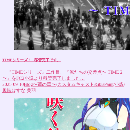
TIMEシリーズ 2 移管完了です。
『TIMEシリーズ』二作目、『俺たちの交差点〜 TIME 2
〜』をFC2小説より移管完了しました…
2025-09-10
Blog〜蓮の華〜
/
カスタムキャスト&ibisPaint
/
小説
/
趣味
はすな 美羽