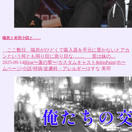
喘息と未完小説と……
ここ数日、喘息がひどくて吸入器を手元に置かないとアカ
ンという何とも弱り目に祟り目な……。 昔は妹の…
2025-09-14
Blog〜蓮の華〜
/
カスタムキャスト&ibisPaint
/
ホー
ムページ
/
小説
/
持病
/
皮膚科・アレルギー
はすな 美羽