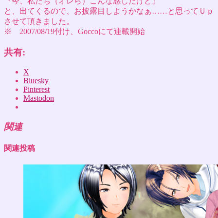
『今、私たち（オレら）こんな感じだけど』
と、出てくるので、お披露目しようかなぁ……と思ってＵｐ
させて頂きました。
※ 2007/08/19付け、Goccoにて連載開始
共有:
X
Bluesky
Pinterest
Mastodon
関連
関連投稿