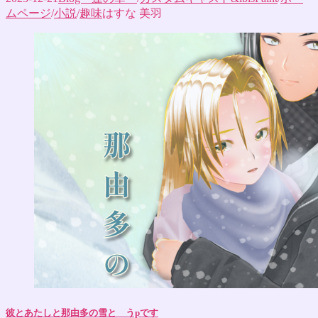
ムページ
/
小説
/
趣味
はすな 美羽
彼とあたしと那由多の雪と うpです