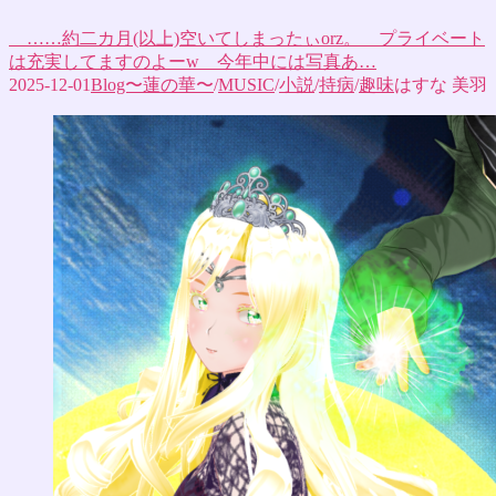
……約二カ月(以上)空いてしまったぃorz。 プライベート
は充実してますのよーw 今年中には写真あ…
2025-12-01
Blog〜蓮の華〜
/
MUSIC
/
小説
/
持病
/
趣味
はすな 美羽