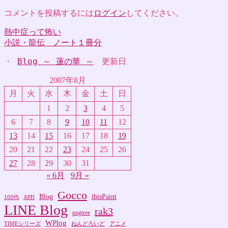
コメントを投稿するには
ログイン
してください。
熱中症って怖い
投
小説・龍伝 ノート１冊分
稿
・ 
Blog ～ 蓮の華 ～
　更新日
ナ
2007年8月
ビ
月
火
水
木
金
土
日
ゲ
1
2
3
4
5
ー
6
7
8
9
10
11
12
シ
13
14
15
16
17
18
19
ョ
20
21
22
23
24
25
26
ン
27
28
29
30
31
« 6月
9月 »
Gocco
Blog
ibisPaint
100均
APH
LINE Blog
rak3
pngtree
WPlog
TIMEシリーズ
ねんどろいど
アニメ