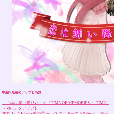
中編&短編のアップと高熱……
『恋は舞い降りた』と『TIME OF MEMORIES ～ TIME 1
～ ep.1』をアップし…
2025-12-21
Blog〜蓮の華〜
/
カスタムキャスト&ibisPaint
/
ホー