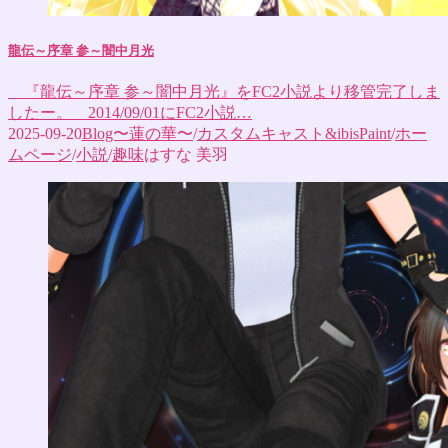
龍伝～序章 参～闇中月光
『龍伝～序章 参～闇中月光』をFC2小説より移管完了しま
したー。 2014/09/01にFC2小説…
2025-09-20
Blog〜蓮の華〜
/
カスタムキャスト&ibisPaint
/
ホー
ムページ
/
小説
/
趣味
はすな 美羽