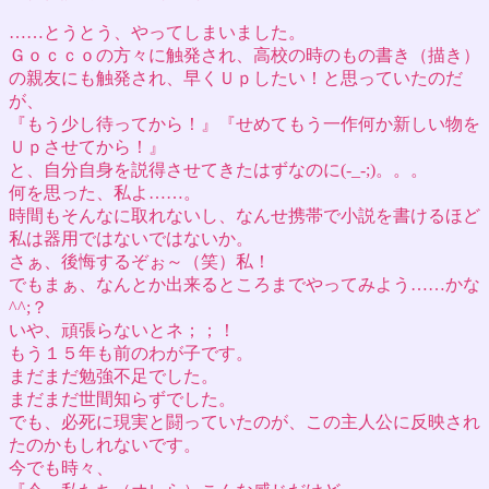
……とうとう、やってしまいました。
Ｇｏｃｃｏの方々に触発され、高校の時のもの書き（描き）
の親友にも触発され、早くＵｐしたい！と思っていたのだ
が、
『もう少し待ってから！』『せめてもう一作何か新しい物を
Ｕｐさせてから！』
と、自分自身を説得させてきたはずなのに(-_-;)。。。
何を思った、私よ……。
時間もそんなに取れないし、なんせ携帯で小説を書けるほど
私は器用ではないではないか。
さぁ、後悔するぞぉ～（笑）私！
でもまぁ、なんとか出来るところまでやってみよう……かな
^^;？
いや、頑張らないとネ；；！
もう１５年も前のわが子です。
まだまだ勉強不足でした。
まだまだ世間知らずでした。
でも、必死に現実と闘っていたのが、この主人公に反映され
たのかもしれないです。
今でも時々、