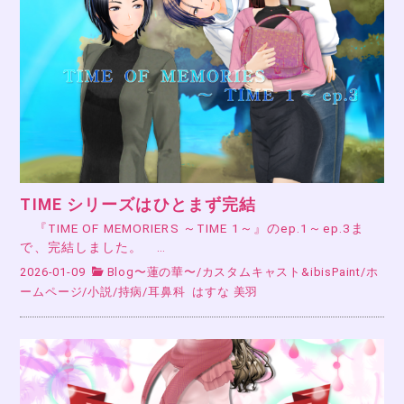
TIME シリーズはひとまず完結
『TIME OF MEMORIERS ～TIME 1～』のep.1～ep.3ま
で、完結しました。 …
2026-01-09
Blog〜蓮の華〜
/
カスタムキャスト&ibisPaint
/
ホ
ームページ
/
小説
/
持病
/
耳鼻科
はすな 美羽