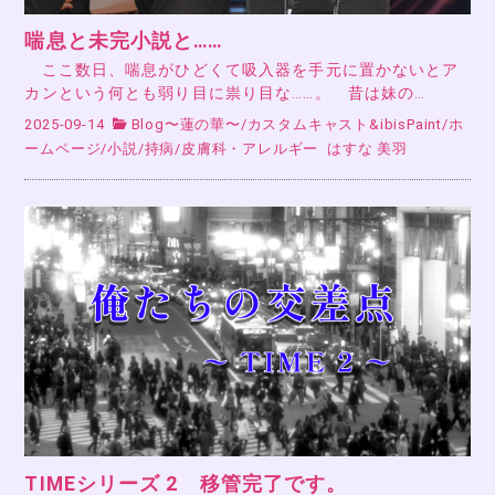
喘息と未完小説と……
ここ数日、喘息がひどくて吸入器を手元に置かないとア
カンという何とも弱り目に祟り目な……。 昔は妹の…
2025-09-14
Blog〜蓮の華〜
/
カスタムキャスト&ibisPaint
/
ホ
ームページ
/
小説
/
持病
/
皮膚科・アレルギー
はすな 美羽
TIMEシリーズ 2 移管完了です。