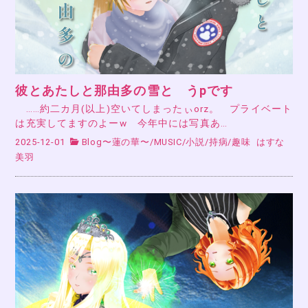
彼とあたしと那由多の雪と うpです
……約二カ月(以上)空いてしまったぃorz。 プライベート
は充実してますのよーw 今年中には写真あ…
2025-12-01
Blog〜蓮の華〜
/
MUSIC
/
小説
/
持病
/
趣味
はすな
美羽