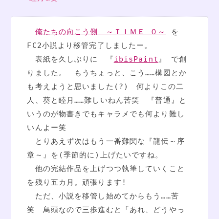
俺たちの向こう側　～ＴＩＭＥ ０～
 を
FC2小説より移管完了しましたー。
　表紙を久しぶりに　『
ibisPaint
』 で創
りました。　もうちょっと、こう……構図とか
も考えようと思いました(?)　何よりこの二
人、葵と睦月……難しいねん苦笑　『普通』と
いうのが物書きでもキャラメでも何より難し
いんよー笑
　とりあえず次はもう一番難関な『龍伝～序
章～』を(季節的に)上げたいですね。
　他の完結作品を上げつつ執筆していくこと
を残り五カ月。頑張ります!
　ただ、小説を移管し始めてからもう……苦
笑　鳥頭なので三歩進むと「あれ、どうやっ