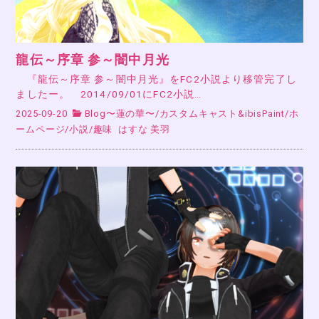
龍伝～序章 参～闇中月光
『龍伝～序章 参～闇中月光』をFC2小説より移管完了し
ましたー。 2014/09/01にFC2小説…
2025-09-20
Blog〜蓮の華〜
/
カスタムキャスト&ibisPaint
/
ホ
ームページ
/
小説
/
趣味
はすな 美羽