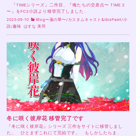
『TIMEシリーズ』二作目、『俺たちの交差点〜 TIME 2
〜』をFC2小説より移管完了しました…
2025-09-10
Blog〜蓮の華〜
/
カスタムキャスト&ibisPaint
/
小
説
/
趣味
はすな 美羽
冬に咲く彼岸花 移管完了です
『冬に咲く彼岸花』シリーズ 三作をサイトに移管しまし
た。 ひとまずこれにて完結です。 もしかしたらま…