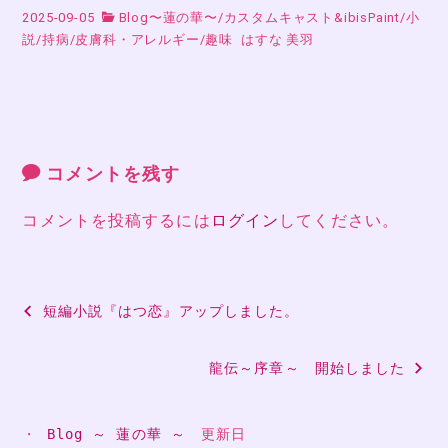
2025-09-05
Blog〜蓮の華〜
/
カスタムキャスト&ibisPaint
/
小
説
/
持病
/
皮膚科・アレルギー
/
趣味
はすな 美羽
コメントを残す
コメントを投稿するには
ログイン
してください。
投
短編小説『はつ恋』アップしました。
稿
龍伝～序章～ 開始しました
ナ
ビ
・ 
Blog ～ 蓮の華 ～
　更新日