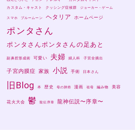
カスタム・キャスト
クッシング症候群
ジョーカー・ゲーム
ヘタリア
ホームページ
スマホ
ブルームーン
ポンタさん
ポンタさんポンタさんの足あと
夫婦
可愛い
副鼻腔形成術
婦人科
子宮全摘出
小説
子宮内膜症
家族
手術
日本さん
旧Blog
歴史
漫画
美容
本
編み物
母の肺癌
祖母
鬱
龍神伝説〜序章〜
花火大会
龍伝序章