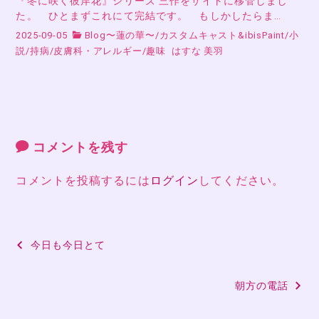
『冬に咲く彼岸花』シリーズ 三作をサイトに移管しまし
た。 ひとまずこれにて完結です。 もしかしたらま…
2025-09-05
Blog〜蓮の華〜
/
カスタムキャスト&ibisPaint
/
小
説
/
持病
/
皮膚科・アレルギー
/
趣味
はすな 美羽
コメントを残す
コメントを投稿するには
ログイン
してください。
投
今日も今日とて
稿
朝方の電話
ナ
ビ