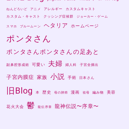
アレルギー
カスタムキャスト
ねんどろいど
アニメ
カスタム・キャスト
クッシング症候群
ジョーカー・ゲーム
ヘタリア
ホームページ
スマホ
ブルームーン
ポンタさん
ポンタさんポンタさんの足あと
夫婦
可愛い
副鼻腔形成術
婦人科
子宮全摘出
小説
子宮内膜症
家族
手術
日本さん
旧Blog
歴史
漫画
美容
本
編み物
母の肺癌
祖母
鬱
龍神伝説〜序章〜
花火大会
龍伝序章