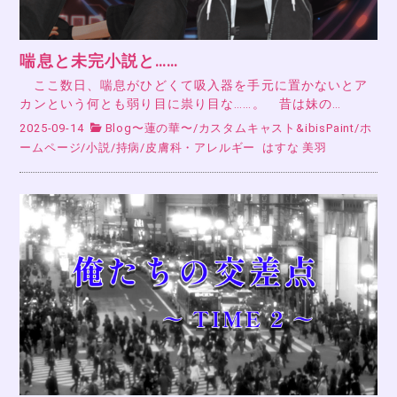
喘息と未完小説と……
ここ数日、喘息がひどくて吸入器を手元に置かないとア
カンという何とも弱り目に祟り目な……。 昔は妹の…
2025-09-14
Blog〜蓮の華〜
/
カスタムキャスト&ibisPaint
/
ホ
ームページ
/
小説
/
持病
/
皮膚科・アレルギー
はすな 美羽