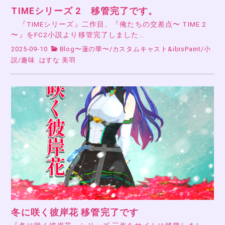
TIMEシリーズ 2 移管完了です。
『TIMEシリーズ』二作目、『俺たちの交差点〜 TIME 2
〜』をFC2小説より移管完了しました…
2025-09-10
Blog〜蓮の華〜
/
カスタムキャスト&ibisPaint
/
小
説
/
趣味
はすな 美羽
冬に咲く彼岸花 移管完了です