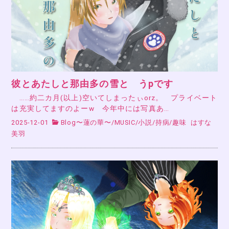
彼とあたしと那由多の雪と うpです
……約二カ月(以上)空いてしまったぃorz。 プライベート
は充実してますのよーw 今年中には写真あ…
2025-12-01
Blog〜蓮の華〜
/
MUSIC
/
小説
/
持病
/
趣味
はすな
美羽