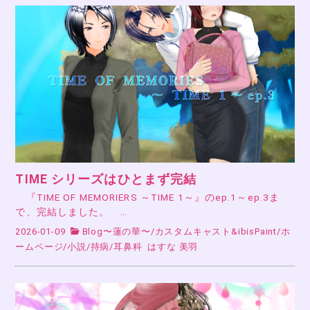
TIME シリーズはひとまず完結
『TIME OF MEMORIERS ～TIME 1～』のep.1～ep.3ま
で、完結しました。 …
2026-01-09
Blog〜蓮の華〜
/
カスタムキャスト&ibisPaint
/
ホ
ームページ
/
小説
/
持病
/
耳鼻科
はすな 美羽