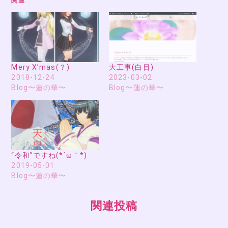
関連
Mery X’mas(？)
大工事(白目)
2018-12-24
2023-03-02
Blog〜蓮の華〜
Blog〜蓮の華〜
“令和”ですね(*´ω｀*)
2019-05-01
Blog〜蓮の華〜
関連投稿