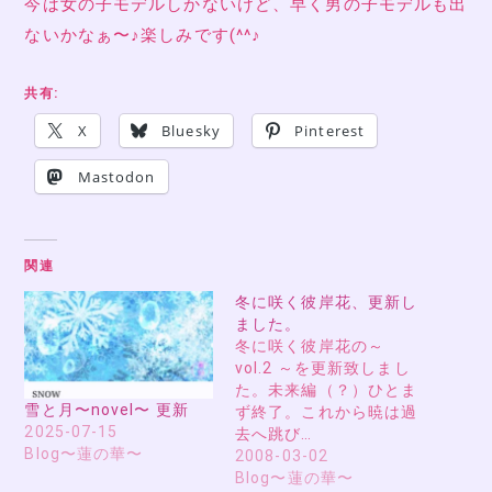
今は女の子モデルしかないけど、早く男の子モデルも出
ないかなぁ〜♪楽しみです(^^♪
共有:
X
Bluesky
Pinterest
Mastodon
関連
冬に咲く彼岸花、更新し
ました。
冬に咲く彼岸花の～
vol.2 ～を更新致しまし
た。未来編（？）ひとま
雪と月〜novel〜 更新
ず終了。これから暁は過
2025-07-15
去へ跳び…
Blog〜蓮の華〜
2008-03-02
Blog〜蓮の華〜