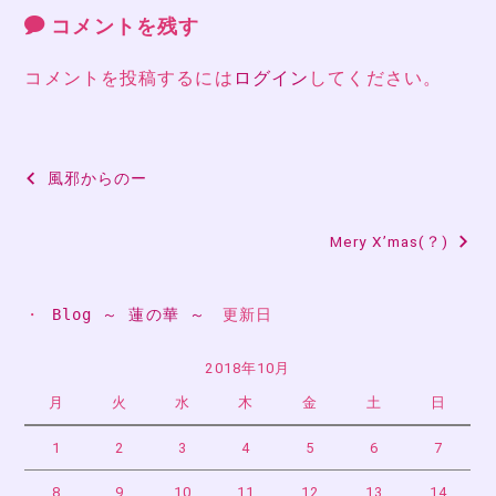
コメントを残す
コメントを投稿するには
ログイン
してください。
投
風邪からのー
稿
Mery X’mas(？)
ナ
ビ
・ 
Blog ～ 蓮の華 ～
　更新日
ゲ
ー
2018年10月
月
火
水
木
金
土
日
シ
ョ
1
2
3
4
5
6
7
ン
8
9
10
11
12
13
14