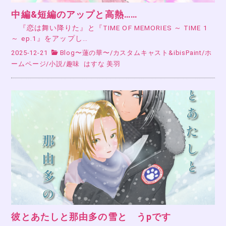
中編&短編のアップと高熱……
『恋は舞い降りた』と『TIME OF MEMORIES ～ TIME 1
～ ep.1』をアップし…
2025-12-21
Blog〜蓮の華〜
/
カスタムキャスト&ibisPaint
/
ホ
ームページ
/
小説
/
趣味
はすな 美羽
彼とあたしと那由多の雪と うpです