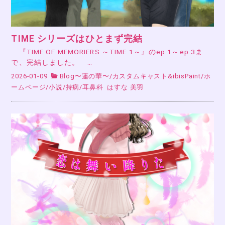
TIME シリーズはひとまず完結
『TIME OF MEMORIERS ～TIME 1～』のep.1～ep.3ま
で、完結しました。 …
2026-01-09
Blog〜蓮の華〜
/
カスタムキャスト&ibisPaint
/
ホ
ームページ
/
小説
/
持病
/
耳鼻科
はすな 美羽