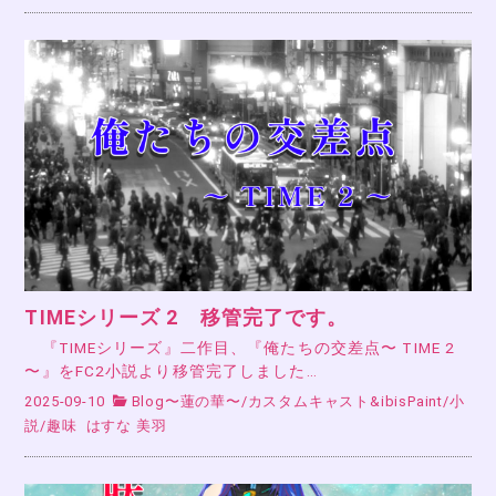
TIMEシリーズ 2 移管完了です。
『TIMEシリーズ』二作目、『俺たちの交差点〜 TIME 2
〜』をFC2小説より移管完了しました…
2025-09-10
Blog〜蓮の華〜
/
カスタムキャスト&ibisPaint
/
小
説
/
趣味
はすな 美羽