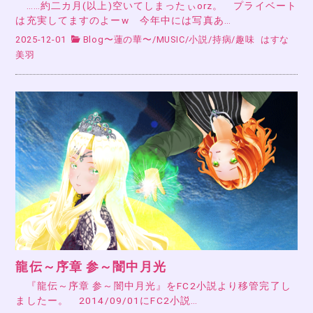
……約二カ月(以上)空いてしまったぃorz。 プライベート
は充実してますのよーw 今年中には写真あ…
2025-12-01
Blog〜蓮の華〜
/
MUSIC
/
小説
/
持病
/
趣味
はすな
美羽
龍伝～序章 参～闇中月光
『龍伝～序章 参～闇中月光』をFC2小説より移管完了し
ましたー。 2014/09/01にFC2小説…