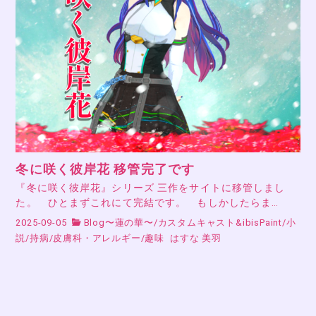
冬に咲く彼岸花 移管完了です
『冬に咲く彼岸花』シリーズ 三作をサイトに移管しまし
た。 ひとまずこれにて完結です。 もしかしたらま…
2025-09-05
Blog〜蓮の華〜
/
カスタムキャスト&ibisPaint
/
小
説
/
持病
/
皮膚科・アレルギー
/
趣味
はすな 美羽