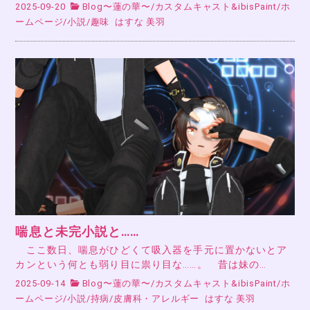
2025-09-20
Blog〜蓮の華〜
/
カスタムキャスト&ibisPaint
/
ホ
ームページ
/
小説
/
趣味
はすな 美羽
喘息と未完小説と……
ここ数日、喘息がひどくて吸入器を手元に置かないとア
カンという何とも弱り目に祟り目な……。 昔は妹の…
2025-09-14
Blog〜蓮の華〜
/
カスタムキャスト&ibisPaint
/
ホ
ームページ
/
小説
/
持病
/
皮膚科・アレルギー
はすな 美羽