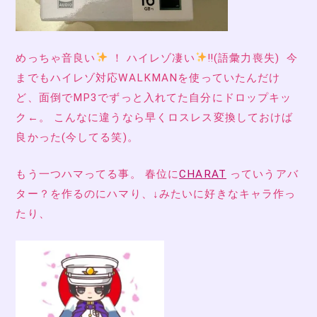
めっちゃ音良い
！ ハイレゾ凄い
‼(語彙力喪失) 今
までもハイレゾ対応WALKMANを使っていたんだけ
ど、面倒でMP3でずっと入れてた自分にドロップキッ
ク←。 こんなに違うなら早くロスレス変換しておけば
良かった(今してる笑)。
もう一つハマってる事。 春位に
CHARAT
っていうアバ
ター？を作るのにハマり、↓みたいに好きなキャラ作っ
たり、