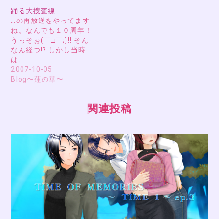
踊る大捜査線
…の再放送をやってます
ね。なんでも１０周年！
うっそぉ(￣□￣;)!! そん
なん経つ!? しかし当時
は…
2007-10-05
Blog〜蓮の華〜
関連投稿