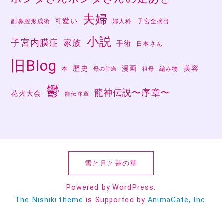
夫婦
可愛い
副鼻腔形成術
婦人科
子宮全摘出
小説
子宮内膜症
家族
手術
日本さん
旧Blog
歴史
漫画
美容
本
編み物
母の肺癌
祖母
鬱
龍神伝説〜序章〜
花火大会
龍伝序章
雪と月と蓮の華
Powered by WordPress.
The Nishiki theme
is Supported by
AnimaGate, Inc.