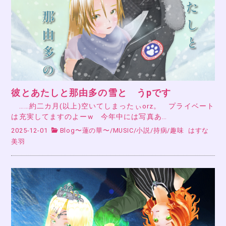
彼とあたしと那由多の雪と うpです
……約二カ月(以上)空いてしまったぃorz。 プライベート
は充実してますのよーw 今年中には写真あ…
2025-12-01
Blog〜蓮の華〜
/
MUSIC
/
小説
/
持病
/
趣味
はすな
美羽