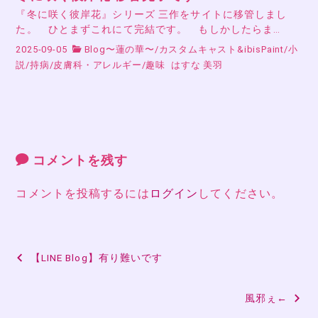
『冬に咲く彼岸花』シリーズ 三作をサイトに移管しまし
た。 ひとまずこれにて完結です。 もしかしたらま…
2025-09-05
Blog〜蓮の華〜
/
カスタムキャスト&ibisPaint
/
小
説
/
持病
/
皮膚科・アレルギー
/
趣味
はすな 美羽
コメントを残す
コメントを投稿するには
ログイン
してください。
投
【LINE Blog】有り難いです
稿
風邪ぇ←
ナ