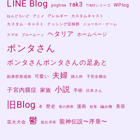
LINE Blog
rak3
WPlog
pngtree
TIMEシリーズ
アレルギー
カスタムキャスト
ねんどろいど
アニメ
カスタム・キャスト
クッシング症候群
ジョーカー・ゲーム
ヘタリア
ホームページ
スマホ
ブルームーン
ポンタさん
ポンタさんポンタさんの足あと
夫婦
可愛い
副鼻腔形成術
婦人科
子宮全摘出
小説
子宮内膜症
家族
手術
日本さん
旧Blog
歴史
漫画
美容
本
編み物
母の肺癌
祖母
鬱
龍神伝説〜序章〜
花火大会
龍伝序章