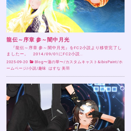
龍伝～序章 参～闇中月光
『龍伝～序章 参～闇中月光』をFC2小説より移管完了し
ましたー。 2014/09/01にFC2小説…
2025-09-20
Blog〜蓮の華〜
/
カスタムキャスト&ibisPaint
/
ホ
ームページ
/
小説
/
趣味
はすな 美羽