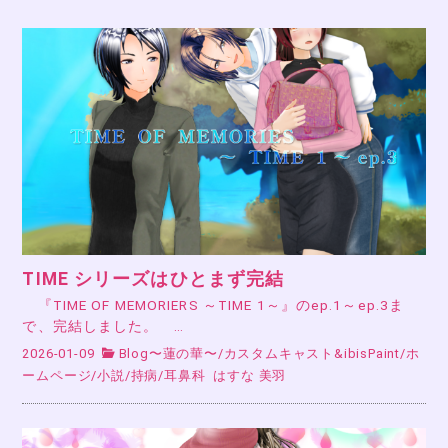
TIME シリーズはひとまず完結
『TIME OF MEMORIERS ～TIME 1～』のep.1～ep.3ま
で、完結しました。 …
2026-01-09
Blog〜蓮の華〜
/
カスタムキャスト&ibisPaint
/
ホ
ームページ
/
小説
/
持病
/
耳鼻科
はすな 美羽