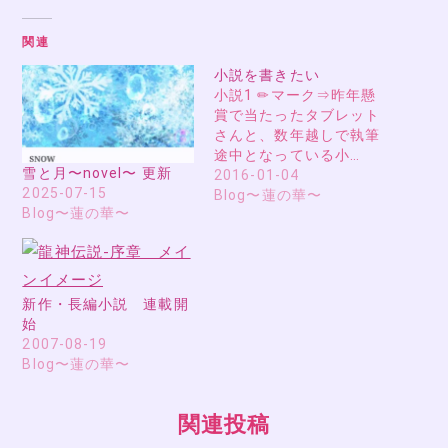
関連
小説を書きたい
小説1 ✏マーク⇒昨年懸
賞で当たったタブレット
さんと、数年越しで執筆
途中となっている小…
雪と月〜novel〜 更新
2016-01-04
2025-07-15
Blog〜蓮の華〜
Blog〜蓮の華〜
新作・長編小説 連載開
始
2007-08-19
Blog〜蓮の華〜
関連投稿