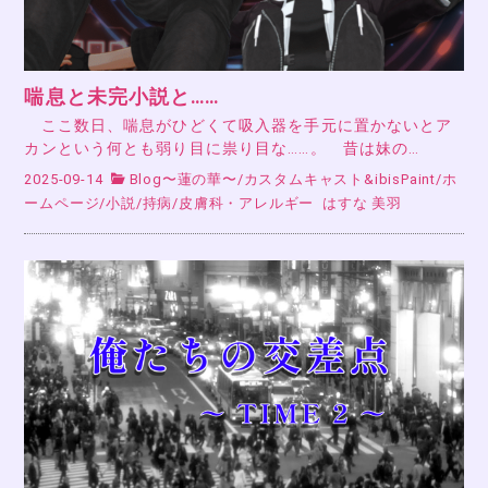
喘息と未完小説と……
ここ数日、喘息がひどくて吸入器を手元に置かないとア
カンという何とも弱り目に祟り目な……。 昔は妹の…
2025-09-14
Blog〜蓮の華〜
/
カスタムキャスト&ibisPaint
/
ホ
ームページ
/
小説
/
持病
/
皮膚科・アレルギー
はすな 美羽