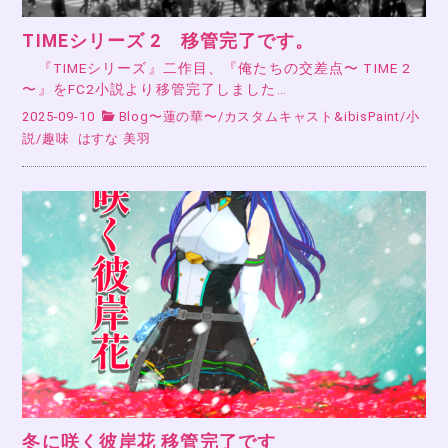
TIMEシリーズ 2 移管完了です。
『TIMEシリーズ』二作目、『俺たちの交差点〜 TIME 2
〜』をFC2小説より移管完了しました…
2025-09-10
Blog〜蓮の華〜
/
カスタムキャスト&ibisPaint
/
小
説
/
趣味
はすな 美羽
冬に咲く彼岸花 移管完了です