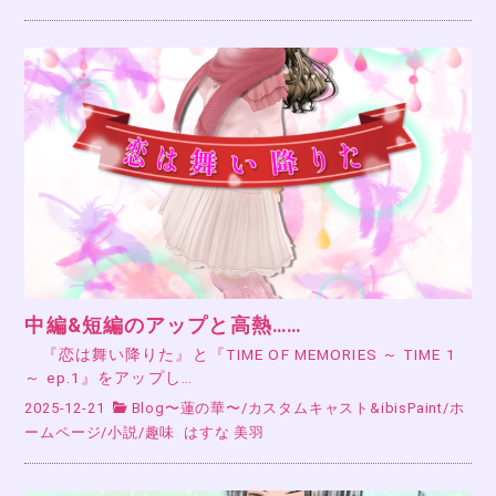
中編&短編のアップと高熱……
『恋は舞い降りた』と『TIME OF MEMORIES ～ TIME 1
～ ep.1』をアップし…
2025-12-21
Blog〜蓮の華〜
/
カスタムキャスト&ibisPaint
/
ホ
ームページ
/
小説
/
趣味
はすな 美羽