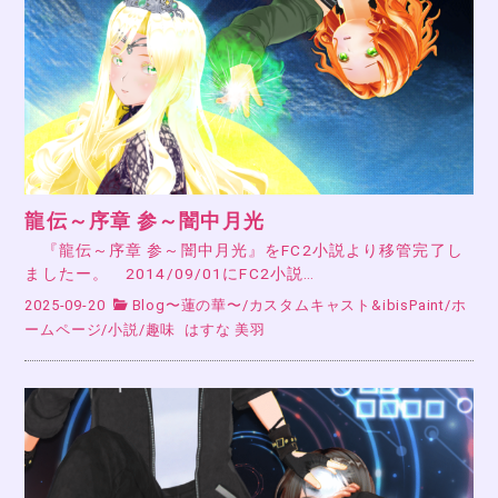
龍伝～序章 参～闇中月光
『龍伝～序章 参～闇中月光』をFC2小説より移管完了し
ましたー。 2014/09/01にFC2小説…
2025-09-20
Blog〜蓮の華〜
/
カスタムキャスト&ibisPaint
/
ホ
ームページ
/
小説
/
趣味
はすな 美羽