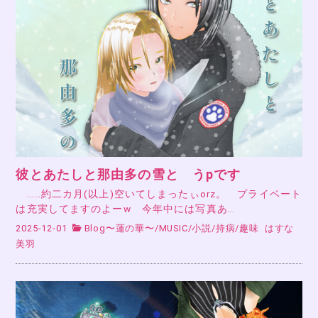
彼とあたしと那由多の雪と うpです
……約二カ月(以上)空いてしまったぃorz。 プライベート
は充実してますのよーw 今年中には写真あ…
2025-12-01
Blog〜蓮の華〜
/
MUSIC
/
小説
/
持病
/
趣味
はすな
美羽