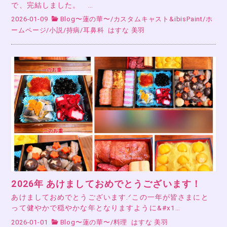
で、完結しました。 …
2026-01-09
Blog〜蓮の華〜
/
カスタムキャスト&ibisPaint
/
ホ
ームページ
/
小説
/
持病
/
耳鼻科
はすな 美羽
2026年 あけましておめでとうございます！
あけましておめでとうございます.ᐟこの一年が皆さまにと
って健やかで穏やかな年となりますように&#x1…
2026-01-01
Blog〜蓮の華〜
/
料理
はすな 美羽