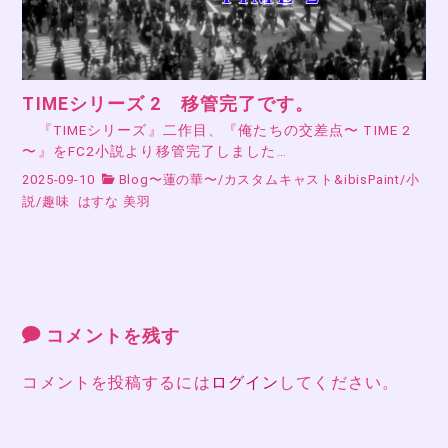
TIMEシリーズ 2 移管完了です。
『TIMEシリーズ』二作目、『俺たちの交差点〜 TIME 2
〜』をFC2小説より移管完了しました…
2025-09-10
Blog〜蓮の華〜
/
カスタムキャスト&ibisPaint
/
小
説
/
趣味
はすな 美羽
コメントを残す
コメントを投稿するには
ログイン
してください。