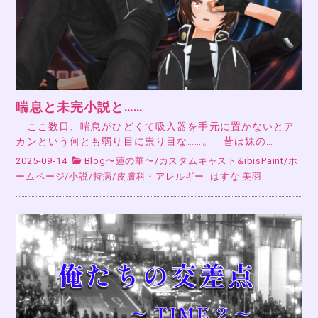
喘息と未完小説と……
ここ数日、喘息がひどくて吸入器を手元に置かないとア
カンという何とも弱り目に祟り目な……。 昔は妹の…
2025-09-14
Blog〜蓮の華〜
/
カスタムキャスト&ibisPaint
/
ホ
ームページ
/
小説
/
持病
/
皮膚科・アレルギー
はすな 美羽