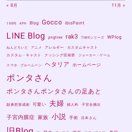
« 8月
11月 »
Gocco
Blog
ibisPaint
100均
APH
LINE Blog
rak3
WPlog
pngtree
TIMEシリーズ
アレルギー
カスタムキャスト
ねんどろいど
アニメ
カスタム・キャスト
クッシング症候群
ジョーカー・ゲーム
ヘタリア
ホームページ
スマホ
ブルームーン
ポンタさん
ポンタさんポンタさんの足あと
夫婦
可愛い
副鼻腔形成術
婦人科
子宮全摘出
小説
子宮内膜症
家族
手術
日本さん
旧Blog