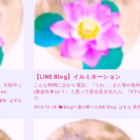
【LINE Blog】イルミネーション
。大戦中こ
こんな時間に父から電話。『うわ…。また母が急
ee…
(救急外来)か？』と思って恐る恐る出たら、 ｢Eテ
で…
趣味
はすな
2016-12-18
Blog〜蓮の華〜
/
LINE Blog
はすな 美