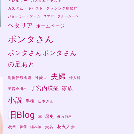
アレルギー
カスタムキャスト
カスタム・キャスト
クッシング症候群
ジョーカー・ゲーム
スマホ
ブルームーン
ヘタリア
ホームページ
ポンタさん
ポンタさんポンタさん
の足あと
夫婦
可愛い
副鼻腔形成術
婦人科
子宮内膜症
家族
子宮全摘出
小説
手術
日本さん
旧Blog
歴史
本
母の肺癌
漫画
美容
花火大会
編み物
祖母