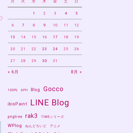
月
火
水
木
金
土
日
1
2
3
4
5
♡
6
7
8
9
10
11
12
13
14
15
16
17
18
19
20
21
22
23
24
25
26
27
28
29
30
31
« 6月
8月 »
Gocco
Blog
100均
APH
LINE Blog
ibisPaint
rak3
pngtree
TIMEシリーズ
WPlog
ねんどろいど
アニメ