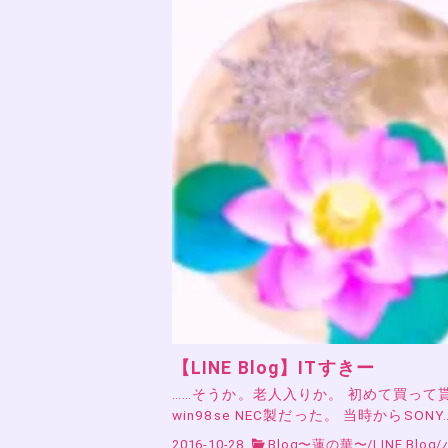
【LINE Blog】ITすきー
……そうか。老人入りか。 初めて買って
win98se NEC製だった。 当時からSONY
2016-10-28
Blog〜蓮の華〜
/
LINE Blog
/