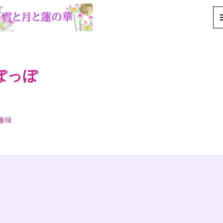
くぽっぽ
趣味