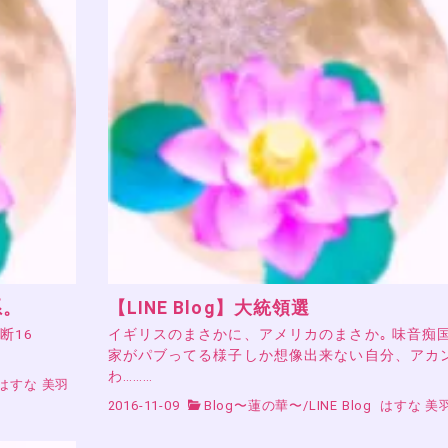
系。
【LINE Blog】大統領選
断16
イギリスのまさかに、アメリカのまさか｡ 味音痴
家がパブってる様子しか想像出来ない自分、アカ
わ………
はすな 美羽
2016-11-09
Blog〜蓮の華〜
/
LINE Blog
はすな 美