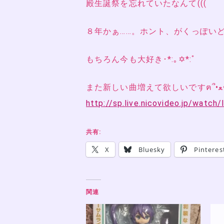
殿生誕祭を忘れていたなんて(((
８年かぁ……。ホント、がくっぽいど
もちろん今も大好き･*:｡✡*:ﾟ
ま
http://sp.live.nicovideo.jp/watc
共有:
X
Bluesky
Pinteres
関連