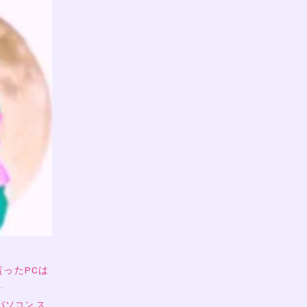
貰ったPCは
…
パソコン,ス