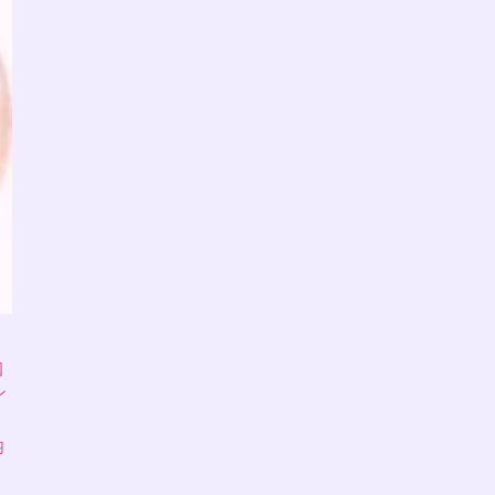
国
ン
羽