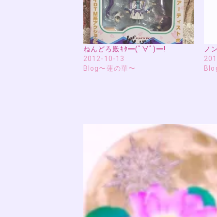
ねんどろ殿ｷﾀ━(ﾟ∀ﾟ)━!
ノ
2012-10-13
201
Blog〜蓮の華〜
Bl