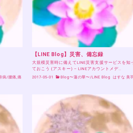
【LINE Blog】災害、備忘録
大規模災害時に備えてLINE災害支援サービスを知
ておこう (アスキー) – LINEアカウントメデ…
持病
/
腰痛,痛
2017-05-01
Blog〜蓮の華〜
/
LINE Blog
はすな 美