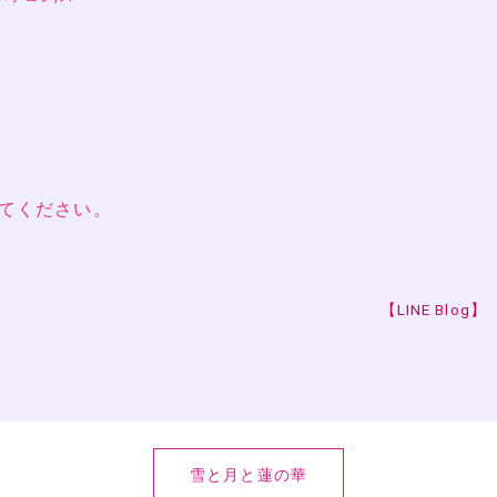
てください。
【LINE Blog】
雪と月と蓮の華