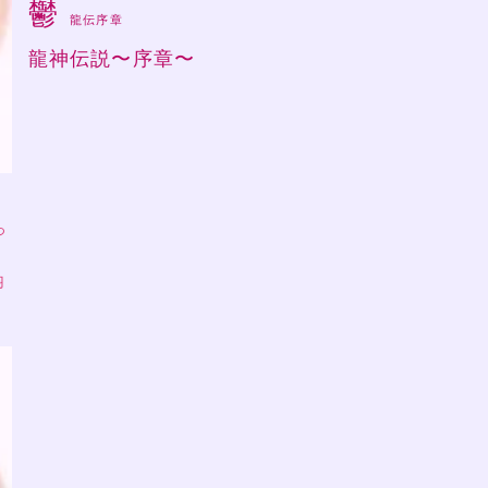
鬱
龍伝序章
龍神伝説〜序章〜
っ
羽