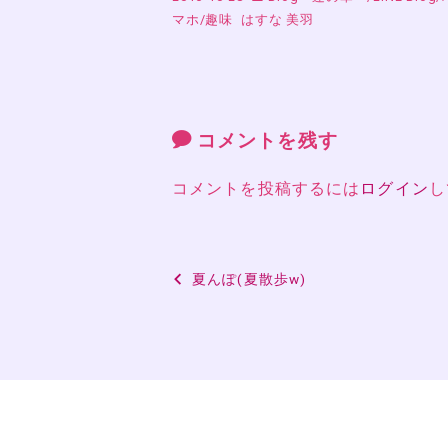
マホ
/
趣味
はすな 美羽
コメントを残す
コメントを投稿するには
ログイン
し
投
夏んぽ(夏散歩w)
稿
ナ
ビ
ゲ