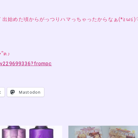
 出始めた頃からがっつりハマっちゃったからなぁ(*≧ω≦)
た新しい曲増えて欲しいですฅ՞•ﻌ•՞ฅ♪
h/lv229699336?frompc
t
Mastodon