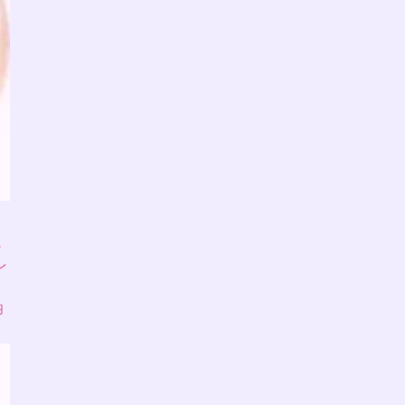
外
レ
羽