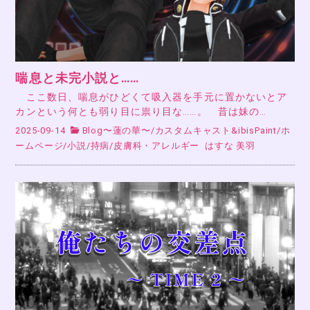
喘息と未完小説と……
ここ数日、喘息がひどくて吸入器を手元に置かないとア
カンという何とも弱り目に祟り目な……。 昔は妹の…
2025-09-14
Blog〜蓮の華〜
/
カスタムキャスト&ibisPaint
/
ホ
ームページ
/
小説
/
持病
/
皮膚科・アレルギー
はすな 美羽