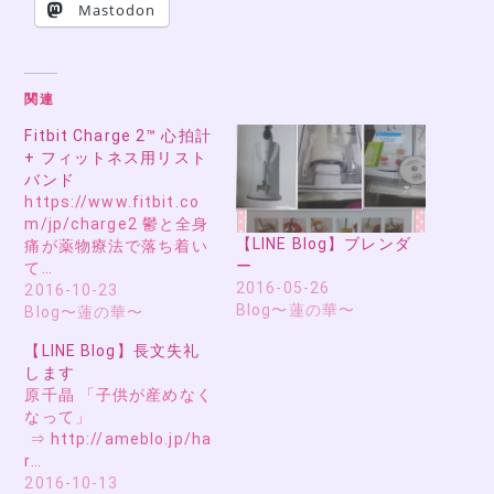
Mastodon
関連
Fitbit Charge 2™ 心拍計
+ フィットネス用リスト
バンド
https://www.fitbit.co
m/jp/charge2 鬱と全身
【LINE Blog】ブレンダ
痛が薬物療法で落ち着い
ー
て…
2016-05-26
2016-10-23
Blog〜蓮の華〜
Blog〜蓮の華〜
【LINE Blog】長文失礼
します
原千晶 「子供が産めなく
なって」
⇒ http://ameblo.jp/ha
r…
2016-10-13