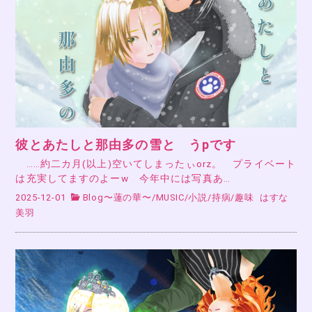
彼とあたしと那由多の雪と うpです
……約二カ月(以上)空いてしまったぃorz。 プライベート
は充実してますのよーw 今年中には写真あ…
2025-12-01
Blog〜蓮の華〜
/
MUSIC
/
小説
/
持病
/
趣味
はすな
美羽