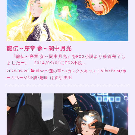
龍伝～序章 参～闇中月光
『龍伝～序章 参～闇中月光』をFC2小説より移管完了し
ましたー。 2014/09/01にFC2小説…
2025-09-20
Blog〜蓮の華〜
/
カスタムキャスト&ibisPaint
/
ホ
ームページ
/
小説
/
趣味
はすな 美羽