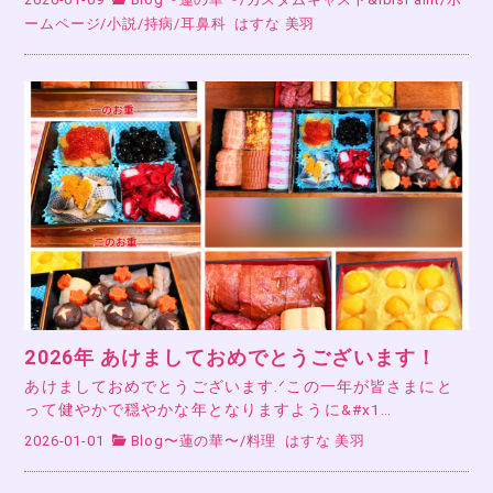
ームページ
/
小説
/
持病
/
耳鼻科
はすな 美羽
2026年 あけましておめでとうございます！
あけましておめでとうございます.ᐟこの一年が皆さまにと
って健やかで穏やかな年となりますように&#x1…
2026-01-01
Blog〜蓮の華〜
/
料理
はすな 美羽