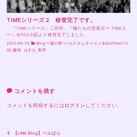
TIMEシリーズ 2 移管完了です。
『TIMEシリーズ』二作目、『俺たちの交差点〜 TIME 2
〜』をFC2小説より移管完了しました…
2025-09-10
Blog〜蓮の華〜
/
カスタムキャスト&ibisPaint
/
小
説
/
趣味
はすな 美羽
コメントを残す
コメントを投稿するには
ログイン
してください。
投
【LINE Blog】ベルばら