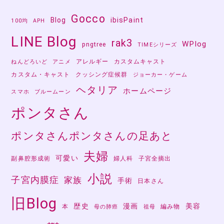
Gocco
Blog
ibisPaint
100均
APH
LINE Blog
rak3
WPlog
pngtree
TIMEシリーズ
アレルギー
カスタムキャスト
ねんどろいど
アニメ
カスタム・キャスト
クッシング症候群
ジョーカー・ゲーム
ヘタリア
ホームページ
スマホ
ブルームーン
ポンタさん
ポンタさんポンタさんの足あと
夫婦
可愛い
副鼻腔形成術
婦人科
子宮全摘出
小説
子宮内膜症
家族
手術
日本さん
旧Blog
歴史
漫画
美容
本
編み物
母の肺癌
祖母