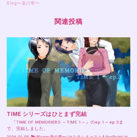
Blog〜蓮の華〜
関連投稿
TIME シリーズはひとまず完結
『TIME OF MEMORIERS ～TIME 1～』のep.1～ep.3ま
で、完結しました。 …
2026-01-09
Blog〜蓮の華〜
/
カスタムキャスト&ibisPaint
/
ホ