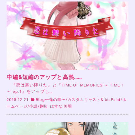
中編&短編のアップと高熱……
『恋は舞い降りた』と『TIME OF MEMORIES ～ TIME 1
～ ep.1』をアップし…
2025-12-21
Blog〜蓮の華〜
/
カスタムキャスト&ibisPaint
/
ホ
ームページ
/
小説
/
趣味
はすな 美羽