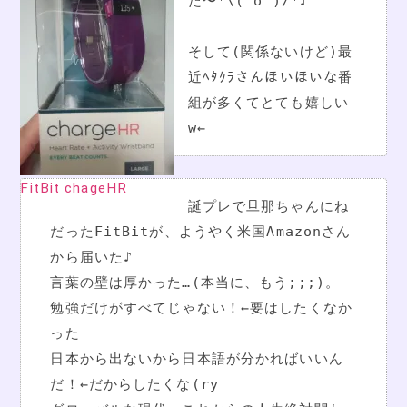
た〜*\(^o^)/*♪

そして(関係ないけど)最
近ﾍﾀｸﾗさんほいほいな番
組が多くてとても嬉しい
w←
FitBit chageHR
誕プレで旦那ちゃんにね
だったFitBitが、ようやく米国Amazonさん
から届いた♪

言葉の壁は厚かった…(本当に、もう;;;)。

勉強だけがすべてじゃない！←要はしたくなか
った

日本から出ないから日本語が分かればいいん
だ！←だからしたくな(ry
