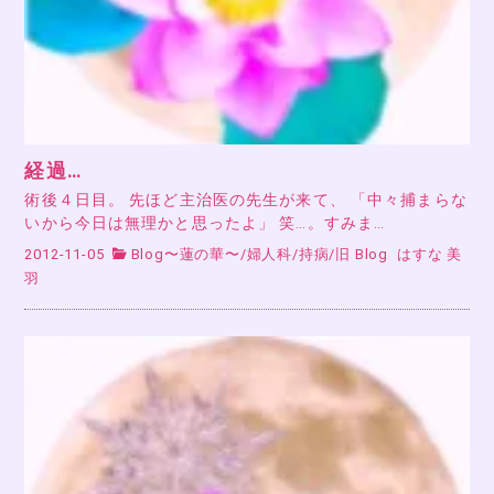
経過…
術後４日目。 先ほど主治医の先生が来て、 「中々捕まらな
いから今日は無理かと思ったよ」 笑…。すみま…
2012-11-05
Blog〜蓮の華〜
/
婦人科
/
持病
/
旧 Blog
はすな 美
羽