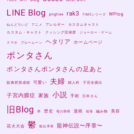
100均
APH
LINE Blog
rak3
WPlog
pngtree
TIMEシリーズ
アレルギー
カスタムキャスト
ねんどろいど
アニメ
カスタム・キャスト
クッシング症候群
ジョーカー・ゲーム
ヘタリア
ホームページ
スマホ
ブルームーン
ポンタさん
ポンタさんポンタさんの足あと
夫婦
可愛い
副鼻腔形成術
婦人科
子宮全摘出
小説
子宮内膜症
家族
手術
日本さん
旧Blog
歴史
漫画
美容
本
編み物
母の肺癌
祖母
鬱
龍神伝説〜序章〜
花火大会
龍伝序章