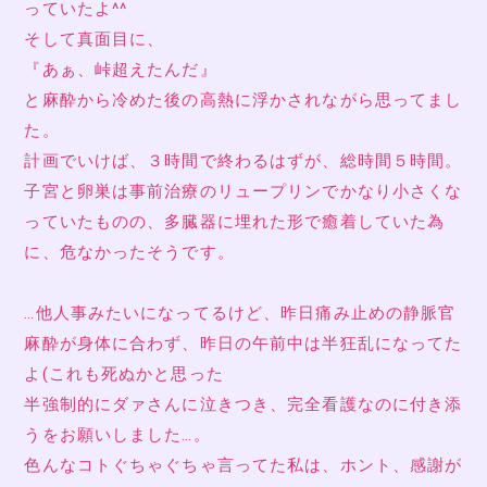
っていたよ^^
そして真面目に、
『あぁ、峠超えたんだ』
と麻酔から冷めた後の高熱に浮かされながら思ってまし
た。
計画でいけば、３時間で終わるはずが、総時間５時間。
子宮と卵巣は事前治療のリュープリンでかなり小さくな
っていたものの、多臓器に埋れた形で癒着していた為
に、危なかったそうです。
…他人事みたいになってるけど、昨日痛み止めの静脈官
麻酔が身体に合わず、昨日の午前中は半狂乱になってた
よ(これも死ぬかと思った
半強制的にダァさんに泣きつき、完全看護なのに付き添
うをお願いしました…。
色んなコトぐちゃぐちゃ言ってた私は、ホント、感謝が