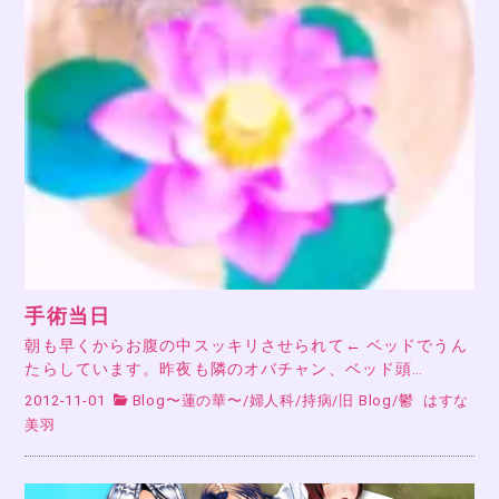
手術当日
朝も早くからお腹の中スッキリさせられて← ベッドでうん
たらしています。昨夜も隣のオバチャン、ベッド頭…
2012-11-01
Blog〜蓮の華〜
/
婦人科
/
持病
/
旧 Blog
/
鬱
はすな
美羽