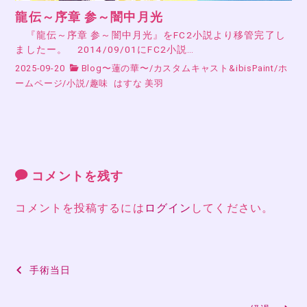
龍伝～序章 参～闇中月光
『龍伝～序章 参～闇中月光』をFC2小説より移管完了し
ましたー。 2014/09/01にFC2小説…
2025-09-20
Blog〜蓮の華〜
/
カスタムキャスト&ibisPaint
/
ホ
ームページ
/
小説
/
趣味
はすな 美羽
コメントを残す
コメントを投稿するには
ログイン
してください。
投
手術当日
稿