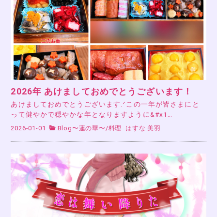
2026年 あけましておめでとうございます！
あけましておめでとうございます.ᐟこの一年が皆さまにと
って健やかで穏やかな年となりますように&#x1…
2026-01-01
Blog〜蓮の華〜
/
料理
はすな 美羽