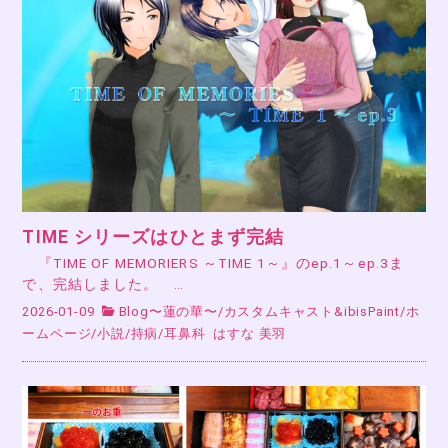
TIME シリーズはひとまず完結
『TIME OF MEMORIERS ～TIME 1～』のep.1～ep.3ま
で、完結しました。 …
2026-01-09
Blog〜蓮の華〜
/
カスタムキャスト&ibisPaint
/
ホ
ームページ
/
小説
/
持病
/
耳鼻科
はすな 美羽