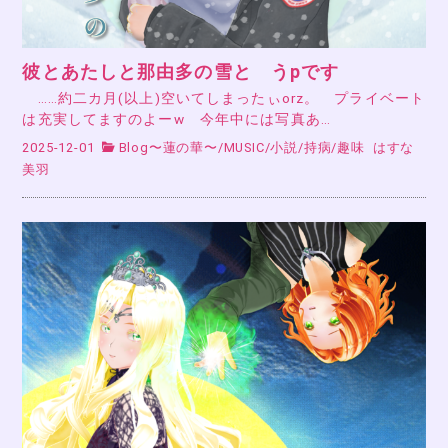
彼とあたしと那由多の雪と うpです
……約二カ月(以上)空いてしまったぃorz。 プライベート
は充実してますのよーw 今年中には写真あ…
2025-12-01
Blog〜蓮の華〜
/
MUSIC
/
小説
/
持病
/
趣味
はすな
美羽