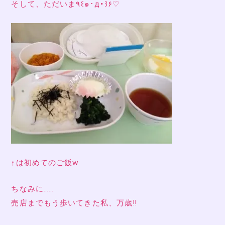
そして、ただいま٩꒰๑･д･꒱۶♡
↑は初めてのご飯w
ちなみに……
売店までもう歩いてきた私、万歳‼