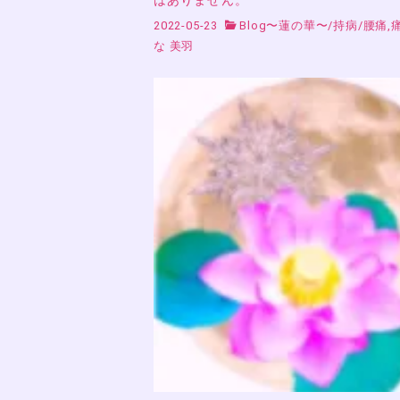
2022-05-23
Blog〜蓮の華〜
/
持病
/
腰痛,
な 美羽