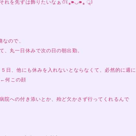
先ずは飾りたいなぁ✩⃛꒰⁎⁍̴◡⁍̴⁎ ॢ꒱
務なので、
て、丸一日休みで次の日の朝出勤。
～５日、他にも休みを入れないとならなくて、必然的に週
̩๑꒱←何この顔
病院への付き添いとか、殆ど欠かさず行ってくれるんで