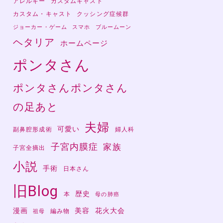
アレルギー
カスタムキャスト
カスタム・キャスト
クッシング症候群
ジョーカー・ゲーム
スマホ
ブルームーン
ヘタリア
ホームページ
ポンタさん
ポンタさんポンタさん
の足あと
に
夫婦
可愛い
副鼻腔形成術
婦人科
子宮内膜症
家族
子宮全摘出
小説
手術
日本さん
旧Blog
歴史
本
母の肺癌
漫画
美容
花火大会
編み物
祖母