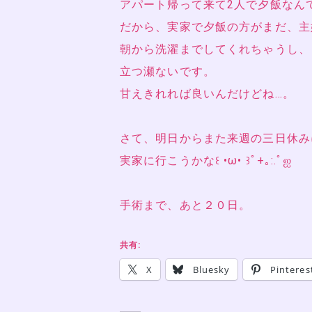
アパート帰って来て2人で夕飯なん
だから、実家で夕飯の方がまだ、主
朝から洗濯までしてくれちゃうし、
立つ瀬ないです。
甘えきれれば良いんだけどね…。
さて、明日からまた来週の三日休み
実家に行こうかな꒰ •ω• ꒱ﾟ+｡:.ﾟஐ
手術まで、あと２０日。
共有:
X
Bluesky
Pinteres