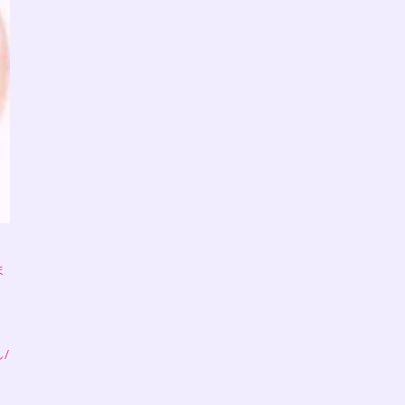
ま
ん
/