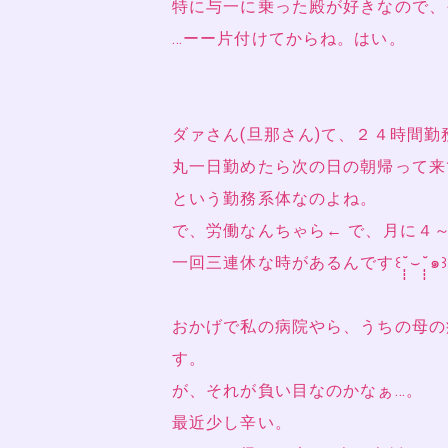
特に与一に乗った殿が好きなので、それを
…ーー片付けてからね。はい。
ダァさん(旦那さん)て、２４時間勤
丸一日勤めたら次の日の朝帰って来
という勤務系体なのよね。
で、労働なんちゃら← で、月に４
一回三連休な時があるんです꒰˘̩̩̩⌣˘̩̩
おかげで私の病院やら、うちの母の
す。
が、それが負い目なのかなぁ…。
最近少し辛い。