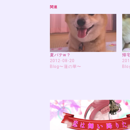
関連
夏バテw？
帰宅
2012-08-20
201
Blog〜蓮の華〜
Bl