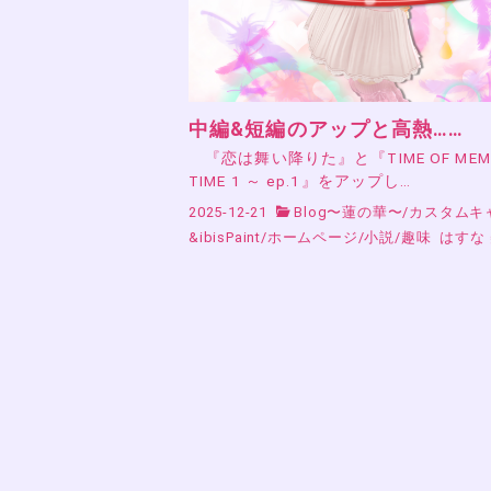
中編&短編のアップと高熱……
『恋は舞い降りた』と『TIME OF MEMO
TIME 1 ～ ep.1』をアップし…
2025-12-21
Blog〜蓮の華〜
/
カスタムキ
&ibisPaint
/
ホームページ
/
小説
/
趣味
はすな