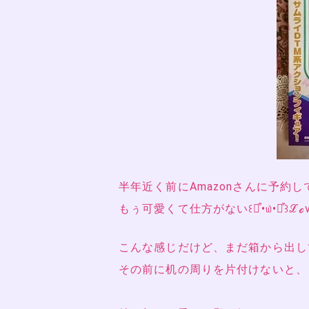
半年近く前にAmazonさんに予約
もぅ可愛くて仕方がない꒰๑͒•௰•๑͒꒱ℒℴѵ
こんな感じだけど、まだ箱から出し
その前に机の周りを片付けないと、ダ