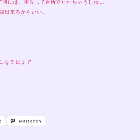
て時には、率先して台所立たれちゃうしね…。
婦出来るからいい。
になる日まで
t
Mastodon