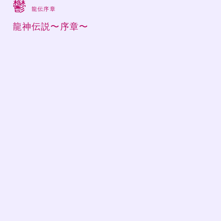
鬱
龍伝序章
龍神伝説〜序章〜