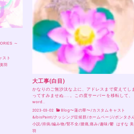
RIES ～
ャスト
 美羽
大工事(白目)
かなりのご無沙汰な上に、アドレスまで変えてし
ってすみませぬ……。この度サーバーを移転して、
word…
2023-03-02
Blog〜蓮の華〜
/
カスタムキャスト
&ibisPaint
/
クッシング症候群
/
ホームページ
/
ポンタさ
小説
/
持病
/
編み物
/
腎不全
/
腰痛,痛み
/
趣味
/
鬱
はすな 美
羽