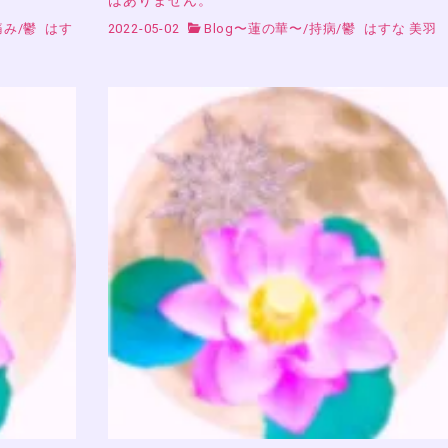
痛み
/
鬱
はす
2022-05-02
Blog〜蓮の華〜
/
持病
/
鬱
はすな 美羽