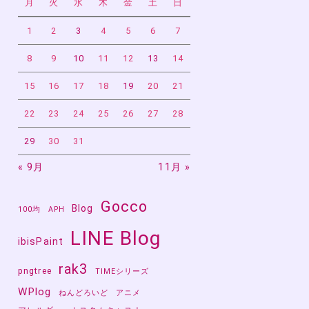
月
火
水
木
金
土
日
1
2
3
4
5
6
7
8
9
10
11
12
13
14
15
16
17
18
19
20
21
22
23
24
25
26
27
28
29
30
31
« 9月
11月 »
Gocco
Blog
100均
APH
LINE Blog
ibisPaint
rak3
pngtree
TIMEシリーズ
WPlog
ねんどろいど
アニメ