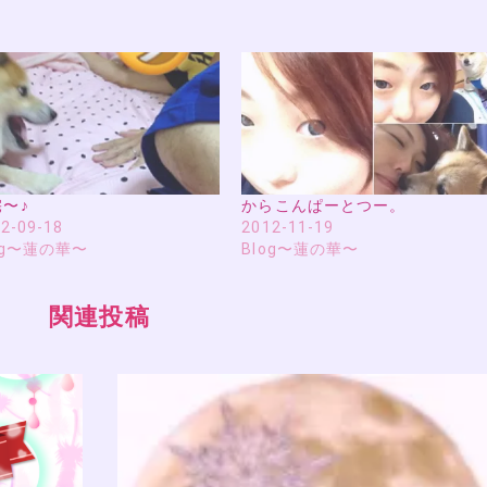
〜♪
からこんぱーとつー。
2-09-18
2012-11-19
og〜蓮の華〜
Blog〜蓮の華〜
関連投稿