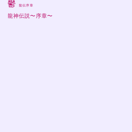
鬱
龍伝序章
龍神伝説〜序章〜
る
。
医