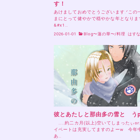
す！
あけましておめでとうございます.ᐟこの
まにとって健やかで穏やかな年となりま
&#x1…
2026-01-01
Blog〜蓮の華〜
/
料理
はすな
彼とあたしと那由多の雪と う
……約二カ月(以上)空いてしまったぃor
イベートは充実してますのよーw 今年
あ…