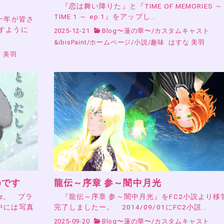
『恋は舞い降りた』と『TIME OF MEMORIES ～
TIME 1 ～ ep.1』をアップし…
一年が皆さ
すように
2025-12-21
Blog〜蓮の華〜
/
カスタムキャスト
&ibisPaint
/
ホームページ
/
小説
/
趣味
はすな 美羽
 美羽
pです
龍伝～序章 参～闇中月光
z。 プラ
『龍伝～序章 参～闇中月光』をFC2小説より移
中には写真
完了しましたー。 2014/09/01にFC2小説…
2025-09-20
Blog〜蓮の華〜
/
カスタムキャスト