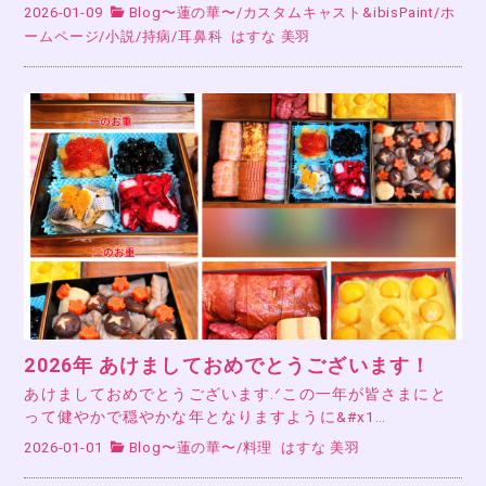
2026-01-09
Blog〜蓮の華〜
/
カスタムキャスト&ibisPaint
/
ホ
ームページ
/
小説
/
持病
/
耳鼻科
はすな 美羽
2026年 あけましておめでとうございます！
あけましておめでとうございます.ᐟこの一年が皆さまにと
って健やかで穏やかな年となりますように&#x1…
2026-01-01
Blog〜蓮の華〜
/
料理
はすな 美羽