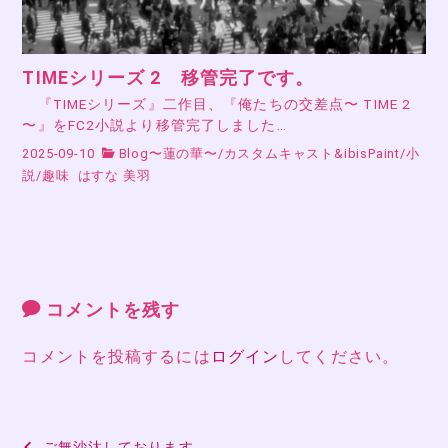
TIMEシリーズ 2 移管完了です。
『TIMEシリーズ』二作目、『俺たちの交差点〜 TIME 2
〜』をFC2小説より移管完了しました…
2025-09-10
Blog〜蓮の華〜
/
カスタムキャスト&ibisPaint
/
小
説
/
趣味
はすな 美羽
コメントを残す
コメントを投稿するには
ログイン
してください。
投
ご無沙汰しております。