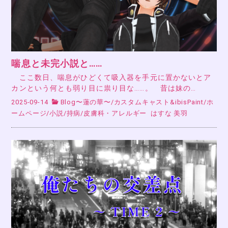
喘息と未完小説と……
ここ数日、喘息がひどくて吸入器を手元に置かないとア
カンという何とも弱り目に祟り目な……。 昔は妹の…
2025-09-14
Blog〜蓮の華〜
/
カスタムキャスト&ibisPaint
/
ホ
ームページ
/
小説
/
持病
/
皮膚科・アレルギー
はすな 美羽