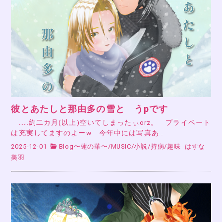
彼とあたしと那由多の雪と うpです
……約二カ月(以上)空いてしまったぃorz。 プライベート
は充実してますのよーw 今年中には写真あ…
2025-12-01
Blog〜蓮の華〜
/
MUSIC
/
小説
/
持病
/
趣味
はすな
美羽