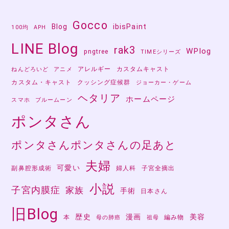
Gocco
Blog
ibisPaint
100均
APH
LINE Blog
rak3
WPlog
pngtree
TIMEシリーズ
アレルギー
カスタムキャスト
ねんどろいど
アニメ
カスタム・キャスト
クッシング症候群
ジョーカー・ゲーム
ヘタリア
ホームページ
スマホ
ブルームーン
ポンタさん
ポンタさんポンタさんの足あと
夫婦
可愛い
副鼻腔形成術
婦人科
子宮全摘出
小説
子宮内膜症
家族
手術
日本さん
旧Blog
歴史
漫画
美容
本
編み物
母の肺癌
祖母