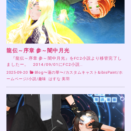
龍伝～序章 参～闇中月光
『龍伝～序章 参～闇中月光』をFC2小説より移管完了し
ましたー。 2014/09/01にFC2小説…
2025-09-20
Blog〜蓮の華〜
/
カスタムキャスト&ibisPaint
/
ホ
ームページ
/
小説
/
趣味
はすな 美羽