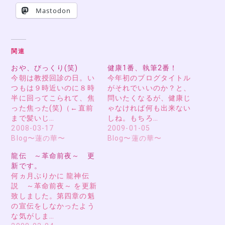
Mastodon
関連
おや、びっくり(笑)
健康1番、執筆2番！
今朝は教授回診の日。い
今年初のブログタイトル
つもは９時近いのに８時
がそれでいいのか？と、
半に回ってこられて、焦
問いたくなるが、健康じ
った焦った(笑)（←直前
ゃなければ何も出来ない
まで髪いじ…
しね。もちろ…
2008-03-17
2009-01-05
Blog〜蓮の華〜
Blog〜蓮の華〜
龍伝 ～革命前夜～ 更
新です。
何ヵ月ぶりかに 龍神伝
説 ～革命前夜～ を更新
致しました。第四章の魁
の宣伝をしなかったよう
な気がしま…