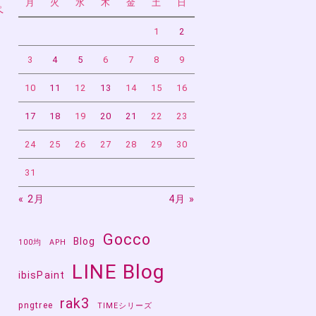
月
火
水
木
金
土
日
ペ
1
2
3
4
5
6
7
8
9
10
11
12
13
14
15
16
17
18
19
20
21
22
23
24
25
26
27
28
29
30
31
« 2月
4月 »
と
Gocco
Blog
100均
APH
LINE Blog
ibisPaint
rak3
pngtree
TIMEシリーズ