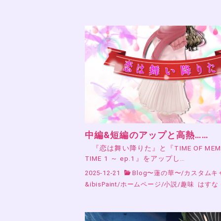
中編&短編のアップと高熱……
『恋は舞い降りた』と『TIME OF MEMO
TIME 1 ～ ep.1』をアップし…
2025-12-21
Blog〜蓮の華〜
/
カスタムキ
&ibisPaint
/
ホームページ
/
小説
/
趣味
はすな