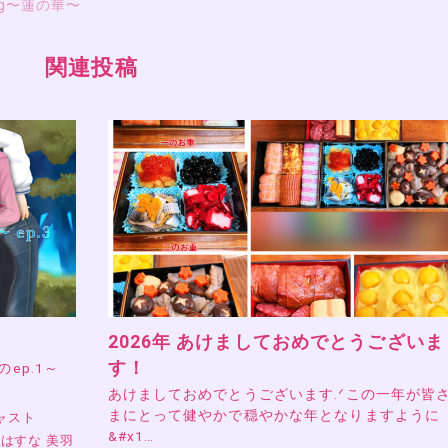
og〜蓮の華〜
関連投稿
2026年 あけましておめでとうございま
す！
』のep.1～
あけましておめでとうございます.ᐟこの一年が皆
まにとって健やかで穏やかな年となりますように
ャスト
&#x1…
はすな 美羽