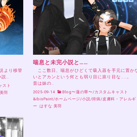
喘息と未完小説と……
小説より移管
ここ数日、喘息がひどくて吸入器を手元に置か
小説…
いとアカンという何とも弱り目に祟り目な……。
昔は妹の…
ャスト
2025-09-14
Blog〜蓮の華〜
/
カスタムキャスト
 美羽
&ibisPaint
/
ホームページ
/
小説
/
持病
/
皮膚科・アレルギ
ー
はすな 美羽