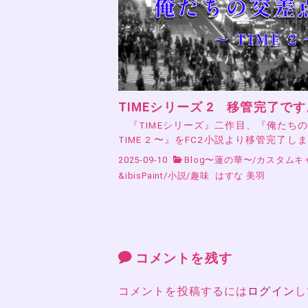
TIMEシリーズ 2 移管完了です
『TIMEシリーズ』二作目、『俺たち
TIME 2 〜』をFC2小説より移管完了し
2025-09-10
Blog〜蓮の華〜
/
カスタムキ
&ibisPaint
/
小説
/
趣味
はすな 美羽
コメントを残す
コメントを投稿するには
ログイン
し