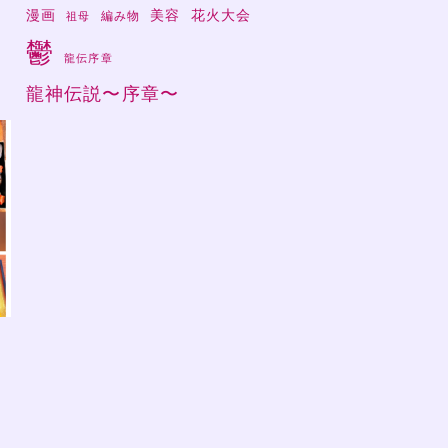
漫画
美容
花火大会
編み物
祖母
鬱
龍伝序章
龍神伝説〜序章〜
さ