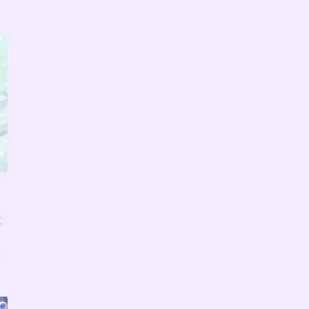
ラ
真
味