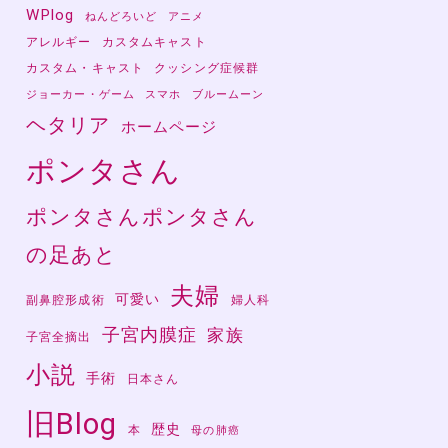
WPlog
ねんどろいど
アニメ
アレルギー
カスタムキャスト
カスタム・キャスト
クッシング症候群
ジョーカー・ゲーム
スマホ
ブルームーン
ヘタリア
ホームページ
ポンタさん
ポンタさんポンタさん
の足あと
夫婦
可愛い
副鼻腔形成術
婦人科
ェ
子宮内膜症
家族
子宮全摘出
ン
小説
手術
日本さん
旧Blog
歴史
本
母の肺癌