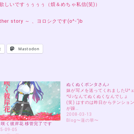
欲しいですぅぅぅぅ（煩＆めちゃ私信(笑)）
ther story ～ 、ヨロシクです(o^-‘)b
t
Mastodon
ぬくぬくポンタさん♪
妹が写メを送ってくれましたU^
^U♪なんてぬくぬくなんでしょ
(笑) はすのは昨日からテンショ
が躁…
2008-03-13
Blog〜蓮の華〜
に咲く彼岸花 移管完了です
5-09-05