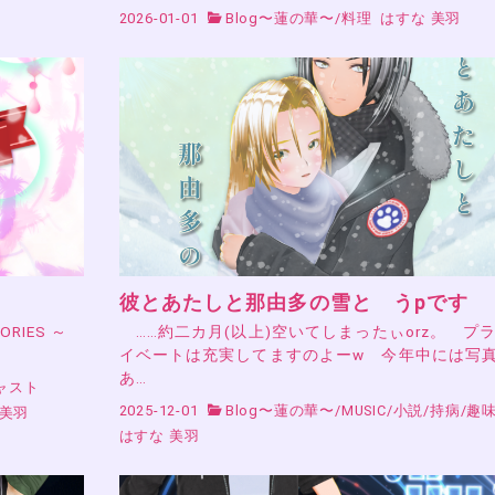
2026-01-01
Blog〜蓮の華〜
/
料理
はすな 美羽
彼とあたしと那由多の雪と うpです
RIES ～
……約二カ月(以上)空いてしまったぃorz。 プ
イベートは充実してますのよーw 今年中には写
あ…
ャスト
2025-12-01
Blog〜蓮の華〜
/
MUSIC
/
小説
/
持病
/
趣
 美羽
はすな 美羽