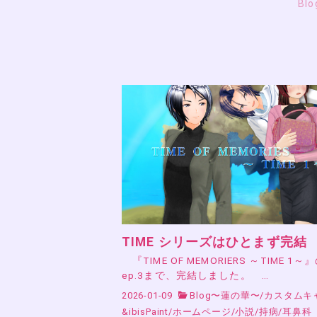
Bl
TIME シリーズはひとまず完結
『TIME OF MEMORIERS ～TIME 1～
ep.3まで、完結しました。 …
2026-01-09
Blog〜蓮の華〜
/
カスタムキ
&ibisPaint
/
ホームページ
/
小説
/
持病
/
耳鼻科