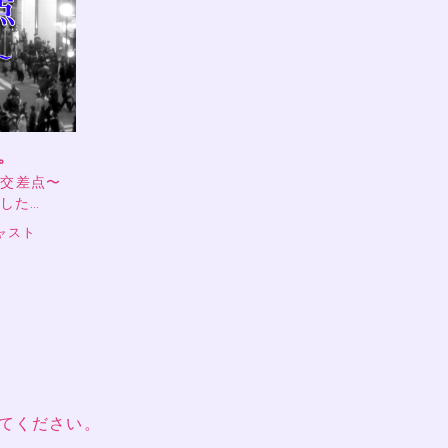
。
の交差点〜
ました…
ャスト
てください。