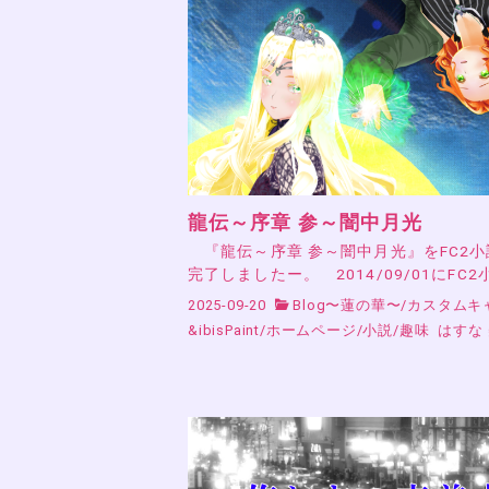
龍伝～序章 参～闇中月光
『龍伝～序章 参～闇中月光』をFC2
完了しましたー。 2014/09/01にFC2
2025-09-20
Blog〜蓮の華〜
/
カスタムキ
&ibisPaint
/
ホームページ
/
小説
/
趣味
はすな