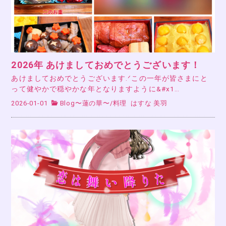
2026年 あけましておめでとうございます！
あけましておめでとうございます.ᐟこの一年が皆さまにと
って健やかで穏やかな年となりますように&#x1…
2026-01-01
Blog〜蓮の華〜
/
料理
はすな 美羽