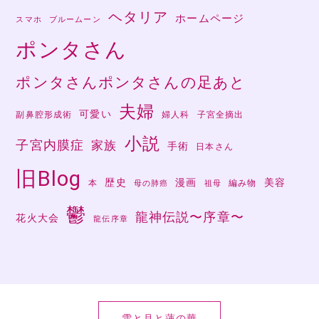
ヘタリア
ホームページ
スマホ
ブルームーン
ポンタさん
ポンタさんポンタさんの足あと
夫婦
可愛い
副鼻腔形成術
婦人科
子宮全摘出
小説
子宮内膜症
家族
手術
日本さん
旧Blog
歴史
漫画
美容
本
編み物
母の肺癌
祖母
鬱
龍神伝説〜序章〜
花火大会
龍伝序章
雪と月と蓮の華