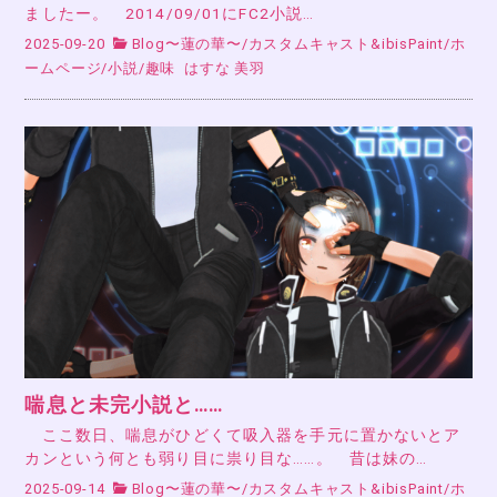
ましたー。 2014/09/01にFC2小説…
2025-09-20
Blog〜蓮の華〜
/
カスタムキャスト&ibisPaint
/
ホ
ームページ
/
小説
/
趣味
はすな 美羽
喘息と未完小説と……
ここ数日、喘息がひどくて吸入器を手元に置かないとア
カンという何とも弱り目に祟り目な……。 昔は妹の…
2025-09-14
Blog〜蓮の華〜
/
カスタムキャスト&ibisPaint
/
ホ