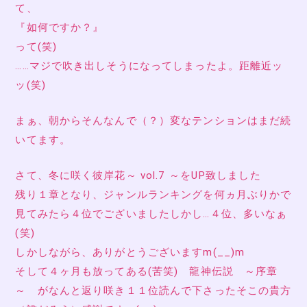
て、
『如何ですか？』
って(笑)
……マジで吹き出しそうになってしまったよ。距離近ッ
ッ(笑)
まぁ、朝からそんなんで（？）変なテンションはまだ続
いてます。
さて、冬に咲く彼岸花～ vol.7 ～をUP致しました
残り１章となり、ジャンルランキングを何ヵ月ぶりかで
見てみたら４位でございましたしかし…４位、多いなぁ
(笑)
しかしながら、ありがとうございますm(__)m
そして４ヶ月も放ってある(苦笑) 龍神伝説 ～序章
～ がなんと返り咲き１１位読んで下さったそこの貴方