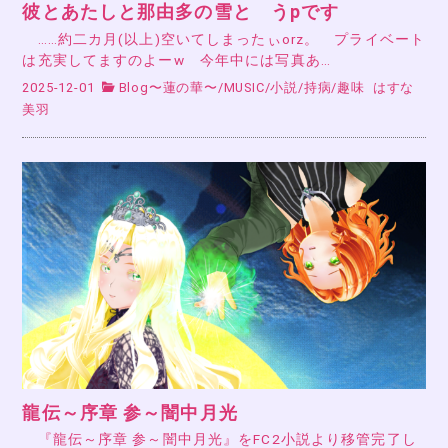
彼とあたしと那由多の雪と うpです
……約二カ月(以上)空いてしまったぃorz。 プライベート
は充実してますのよーw 今年中には写真あ…
2025-12-01
Blog〜蓮の華〜
/
MUSIC
/
小説
/
持病
/
趣味
はすな
美羽
龍伝～序章 参～闇中月光
『龍伝～序章 参～闇中月光』をFC2小説より移管完了し