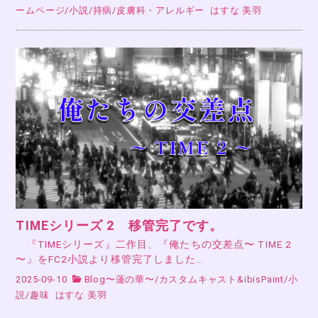
ームページ
/
小説
/
持病
/
皮膚科・アレルギー
はすな 美羽
TIMEシリーズ 2 移管完了です。
『TIMEシリーズ』二作目、『俺たちの交差点〜 TIME 2
〜』をFC2小説より移管完了しました…
2025-09-10
Blog〜蓮の華〜
/
カスタムキャスト&ibisPaint
/
小
説
/
趣味
はすな 美羽