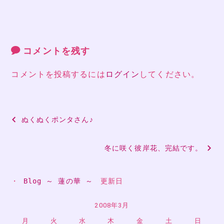
コメントを残す
コメントを投稿するには
ログイン
してください。
投
ぬくぬくポンタさん♪
稿
冬に咲く彼岸花、完結です。
ナ
ビ
・ 
Blog ～ 蓮の華 ～
　更新日
ゲ
ー
2008年3月
月
火
水
木
金
土
日