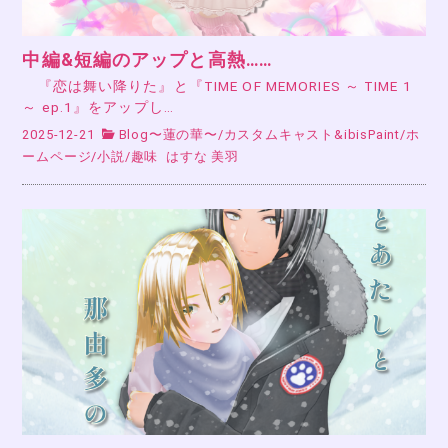
中編&短編のアップと高熱……
『恋は舞い降りた』と『TIME OF MEMORIES ～ TIME 1
～ ep.1』をアップし…
2025-12-21
Blog〜蓮の華〜
/
カスタムキャスト&ibisPaint
/
ホ
ームページ
/
小説
/
趣味
はすな 美羽