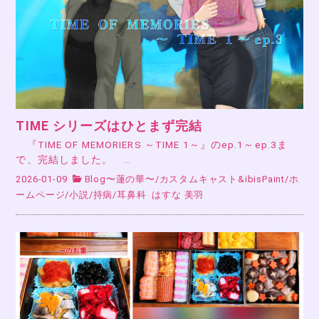
TIME シリーズはひとまず完結
『TIME OF MEMORIERS ～TIME 1～』のep.1～ep.3ま
で、完結しました。 …
2026-01-09
Blog〜蓮の華〜
/
カスタムキャスト&ibisPaint
/
ホ
ームページ
/
小説
/
持病
/
耳鼻科
はすな 美羽