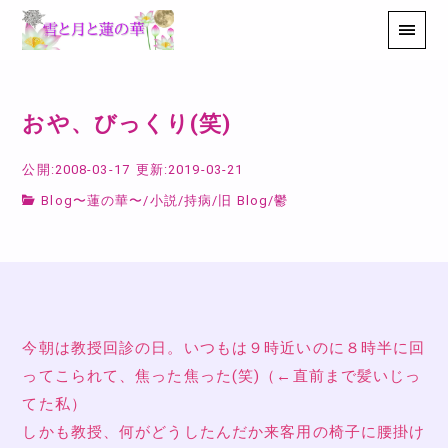
おや、びっくり(笑)
公開:2008-03-17
更新:2019-03-21
Blog〜蓮の華〜
/
小説
/
持病
/
旧 Blog
/
鬱
今朝は教授回診の日。いつもは９時近いのに８時半に回
ってこられて、焦った焦った(笑)（←直前まで髪いじっ
てた私）
しかも教授、何がどうしたんだか来客用の椅子に腰掛け