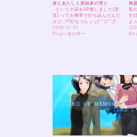
彼とあたしと那由多の雪と
無
…という小説をUP致しました(苦
私
笑) ってか携帯で打ち込んだんだ
す(
けど…??打ちづらッッ(￣□￣;)!…
よぅ
2008-01-31
200
Blog〜蓮の華〜
Bl