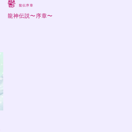
鬱
龍伝序章
龍神伝説〜序章〜
さ
ラ
真