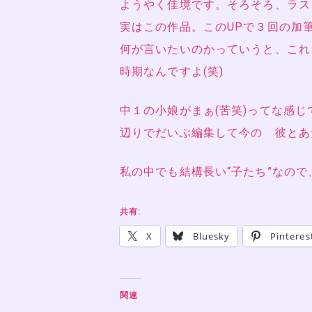
ようやく佳境です。そろそろ、ラス
実はこの作品。このUPで３回の加
何が言いたいのかっていうと、これ
時期なんですよ(笑)
中１の小娘がまぁ(苦笑)ってな感
辺りでだいぶ編集して今の 彼とあ
私の中でも結構長い“子たち”なので
共有:
X
Bluesky
Pinteres
関連