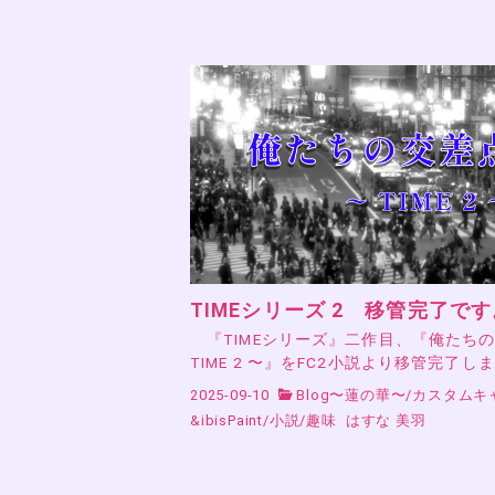
TIMEシリーズ 2 移管完了です
『TIMEシリーズ』二作目、『俺たち
TIME 2 〜』をFC2小説より移管完了し
2025-09-10
Blog〜蓮の華〜
/
カスタムキ
&ibisPaint
/
小説
/
趣味
はすな 美羽