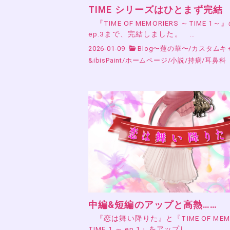
TIME シリーズはひとまず完結
『TIME OF MEMORIERS ～TIME 1～
ep.3まで、完結しました。 …
2026-01-09
Blog〜蓮の華〜
/
カスタムキ
&ibisPaint
/
ホームページ
/
小説
/
持病
/
耳鼻科
中編&短編のアップと高熱……
『恋は舞い降りた』と『TIME OF MEMO
TIME 1 ～ ep.1』をアップし…