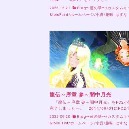
2025-12-21
Blog〜蓮の華〜
/
カスタムキ
&ibisPaint
/
ホームページ
/
小説
/
趣味
はすな
龍伝～序章 参～闇中月光
『龍伝～序章 参～闇中月光』をFC2
完了しましたー。 2014/09/01にFC2
2025-09-20
Blog〜蓮の華〜
/
カスタムキ
&ibisPaint
/
ホームページ
/
小説
/
趣味
はすな