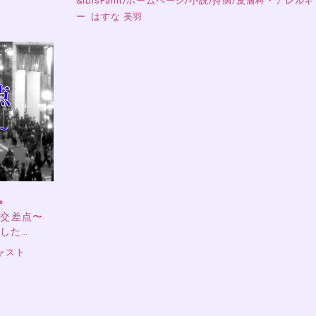
&ibisPaint
/
ホームページ
/
小説
/
持病
/
皮膚科・アレルギ
ー
はすな 美羽
。
の交差点〜
ました…
ャスト