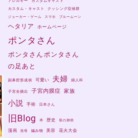
アレルギー
カスタムキャスト
カスタム・キャスト
クッシング症候群
な
の
ジョーカー・ゲーム
スマホ
ブルームーン
た
ヘタリア
ホームページ
ポンタさん
ポンタさんポンタさん
の足あと
夫婦
可愛い
副鼻腔形成術
婦人科
子宮内膜症
家族
子宮全摘出
小説
手術
日本さん
旧Blog
歴史
本
母の肺癌
漫画
美容
花火大会
編み物
祖母