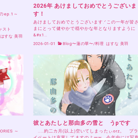
2026年 あけましておめでとうございま
す！
』のep.1～
あけましておめでとうございます.ᐟこの一年が皆
まにとって健やかで穏やかな年となりますように
ャスト
&#x1…
はすな 美羽
2026-01-01
Blog〜蓮の華〜
/
料理
はすな 美羽
彼とあたしと那由多の雪と うpです
RIES ～
……約二カ月(以上)空いてしまったぃorz。 プ
イベートは充実してますのよーw 今年中には写