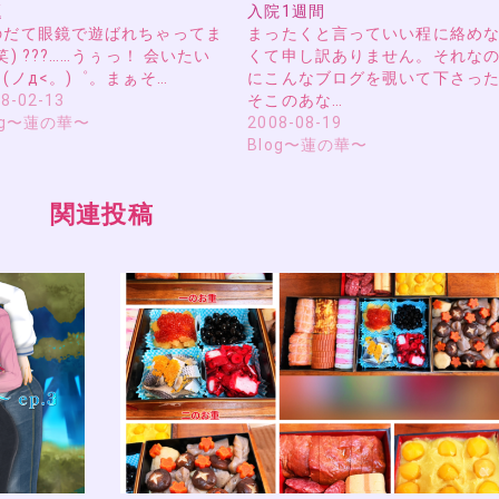
題
入院1週間
のだて眼鏡で遊ばれちゃってま
まったくと言っていい程に絡め
笑) ???……うぅっ！ 会いたい
くて申し訳ありません。それな
(ノд<。)゜。まぁそ…
にこんなブログを覗いて下さっ
8-02-13
そこのあな…
og〜蓮の華〜
2008-08-19
Blog〜蓮の華〜
関連投稿