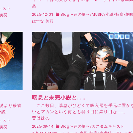
あ…
ャスト
2025-12-01
Blog〜蓮の華〜
/
MUSIC
/
小説
/
持病
/
趣
 美羽
はすな 美羽
喘息と未完小説と……
小説より移管
ここ数日、喘息がひどくて吸入器を手元に置か
小説…
いとアカンという何とも弱り目に祟り目な……。
昔は妹の…
ャスト
2025-09-14
Blog〜蓮の華〜
/
カスタムキャスト
 美羽