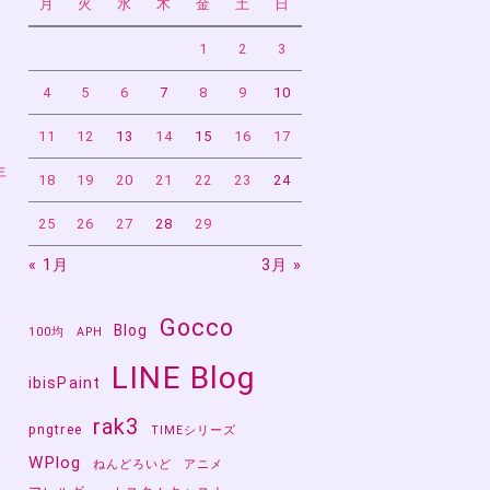
月
火
水
木
金
土
日
1
2
3
4
5
6
7
8
9
10
11
12
13
14
15
16
17
年
18
19
20
21
22
23
24
25
26
27
28
29
« 1月
3月 »
Gocco
Blog
100均
APH
LINE Blog
ibisPaint
rak3
pngtree
TIMEシリーズ
WPlog
ねんどろいど
アニメ