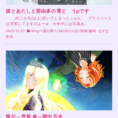
彼とあたしと那由多の雪と うpです
……約二カ月(以上)空いてしまったぃorz。 プライベート
は充実してますのよーw 今年中には写真あ…
2025-12-01
Blog〜蓮の華〜
/
MUSIC
/
小説
/
持病
/
趣味
はすな
美羽
龍伝～序章 参～闇中月光