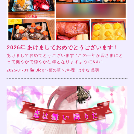
2026年 あけましておめでとうございます！
あけましておめでとうございます.ᐟこの一年が皆さまにと
って健やかで穏やかな年となりますように&#x1…
2026-01-01
Blog〜蓮の華〜
/
料理
はすな 美羽