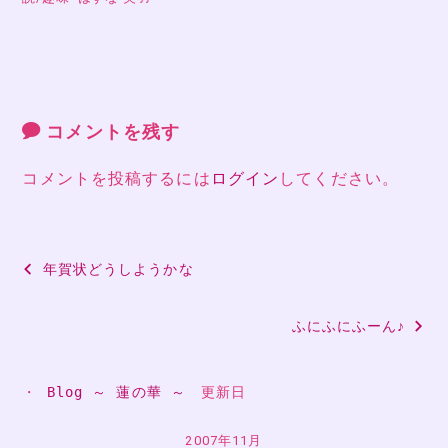
コメントを残す
コメントを投稿するには
ログイン
してください。
投
年賀状どうしようかな
稿
ふにふにふーん♪
ナ
ビ
・ 
Blog ～ 蓮の華 ～
　更新日
ゲ
ー
2007年11月