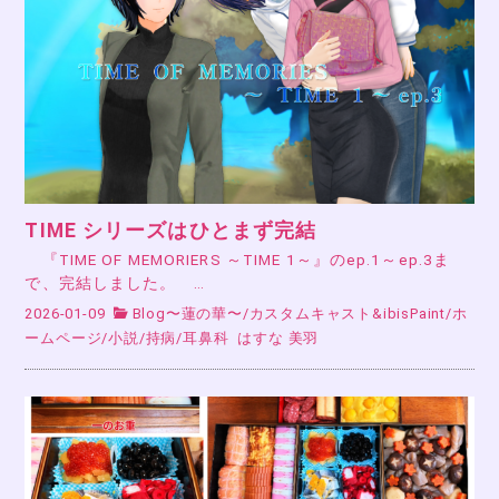
TIME シリーズはひとまず完結
『TIME OF MEMORIERS ～TIME 1～』のep.1～ep.3ま
で、完結しました。 …
2026-01-09
Blog〜蓮の華〜
/
カスタムキャスト&ibisPaint
/
ホ
ームページ
/
小説
/
持病
/
耳鼻科
はすな 美羽