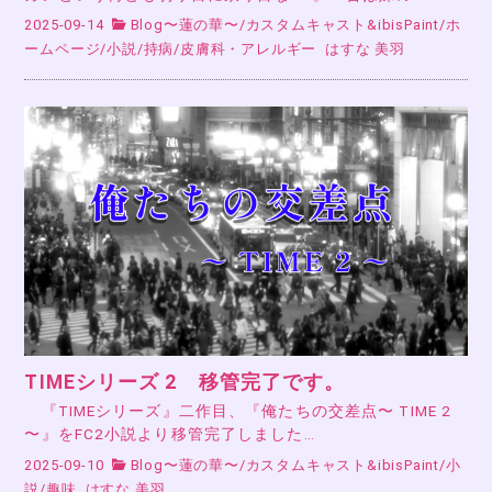
2025-09-14
Blog〜蓮の華〜
/
カスタムキャスト&ibisPaint
/
ホ
ームページ
/
小説
/
持病
/
皮膚科・アレルギー
はすな 美羽
TIMEシリーズ 2 移管完了です。
『TIMEシリーズ』二作目、『俺たちの交差点〜 TIME 2
〜』をFC2小説より移管完了しました…
2025-09-10
Blog〜蓮の華〜
/
カスタムキャスト&ibisPaint
/
小
説
/
趣味
はすな 美羽