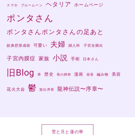
ヘタリア
ホームページ
スマホ
ブルームーン
ポンタさん
ポンタさんポンタさんの足あと
夫婦
可愛い
副鼻腔形成術
婦人科
子宮全摘出
小説
子宮内膜症
家族
手術
日本さん
旧Blog
歴史
漫画
美容
本
編み物
母の肺癌
祖母
鬱
龍神伝説〜序章〜
花火大会
龍伝序章
雪と月と蓮の華