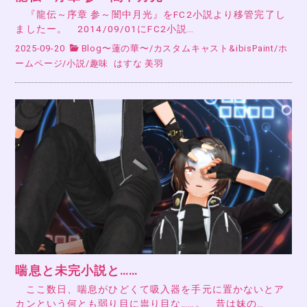
『龍伝～序章 参～闇中月光』をFC2小説より移管完了し
ましたー。 2014/09/01にFC2小説…
2025-09-20
Blog〜蓮の華〜
/
カスタムキャスト&ibisPaint
/
ホ
ームページ
/
小説
/
趣味
はすな 美羽
喘息と未完小説と……
ここ数日、喘息がひどくて吸入器を手元に置かないとア
カンという何とも弱り目に祟り目な……。 昔は妹の…