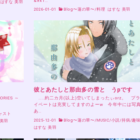
&#x1…
はすな 美羽
2026-01-01
Blog〜蓮の華〜
/
料理
はすな 美羽
彼とあたしと那由多の雪と うpです
RIES ～
……約二カ月(以上)空いてしまったぃorz。 プ
イベートは充実してますのよーw 今年中には写
あ…
ャスト
2025-12-01
Blog〜蓮の華〜
/
MUSIC
/
小説
/
持病
/
趣
 美羽
はすな 美羽