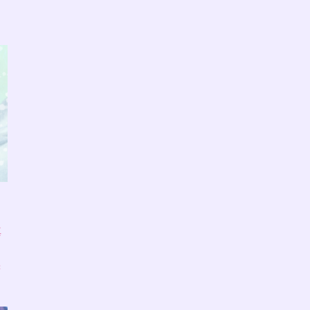
ラ
真
味