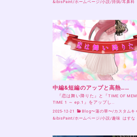
&ibisPaint
/
ホームページ
/
小説
/
持病
/
耳鼻科
中編&短編のアップと高熱……
『恋は舞い降りた』と『TIME OF MEMO
TIME 1 ～ ep.1』をアップし…
2025-12-21
Blog〜蓮の華〜
/
カスタムキ
&ibisPaint
/
ホームページ
/
小説
/
趣味
はすな