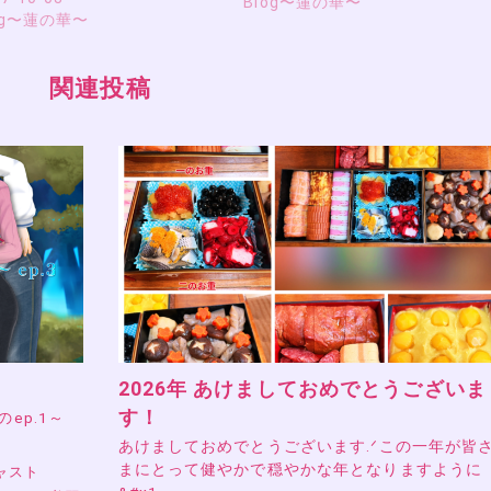
Blog〜蓮の華〜
og〜蓮の華〜
関連投稿
2026年 あけましておめでとうございま
す！
』のep.1～
あけましておめでとうございます.ᐟこの一年が皆
まにとって健やかで穏やかな年となりますように
ャスト