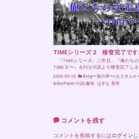
TIMEシリーズ 2 移管完了です
『TIMEシリーズ』二作目、『俺たち
TIME 2 〜』をFC2小説より移管完了し
2025-09-10
Blog〜蓮の華〜
/
カスタムキ
&ibisPaint
/
小説
/
趣味
はすな 美羽
コメントを残す
コメントを投稿するには
ログイン
し