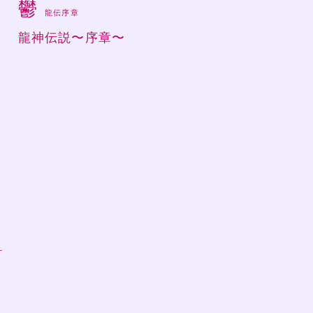
鬱
龍伝序章
)
龍神伝説〜序章〜