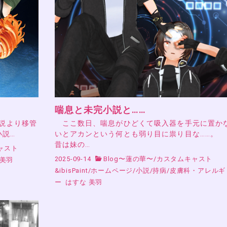
喘息と未完小説と……
小説より移管
ここ数日、喘息がひどくて吸入器を手元に置か
小説…
いとアカンという何とも弱り目に祟り目な……。
昔は妹の…
ャスト
2025-09-14
Blog〜蓮の華〜
/
カスタムキャスト
 美羽
&ibisPaint
/
ホームページ
/
小説
/
持病
/
皮膚科・アレルギ
ー
はすな 美羽