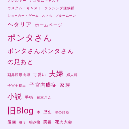
アレルギー
カスタムキャスト
カスタム・キャスト
クッシング症候群
ジョーカー・ゲーム
スマホ
ブルームーン
ヘタリア
ホームページ
ポンタさん
ポンタさんポンタさん
の足あと
夫婦
可愛い
副鼻腔形成術
婦人科
子宮内膜症
家族
子宮全摘出
小説
手術
日本さん
旧Blog
歴史
本
母の肺癌
漫画
美容
花火大会
編み物
祖母