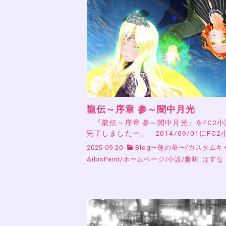
龍伝～序章 参～闇中月光
『龍伝～序章 参～闇中月光』をFC2
完了しましたー。 2014/09/01にFC2
2025-09-20
Blog〜蓮の華〜
/
カスタムキ
&ibisPaint
/
ホームページ
/
小説
/
趣味
はすな