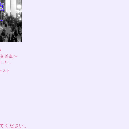
。
の交差点〜
ました…
ャスト
てください。