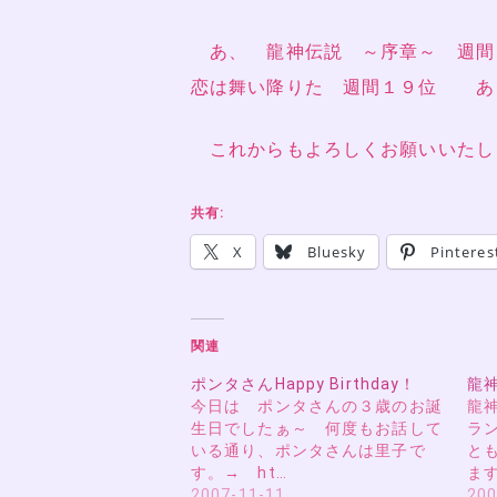
あ、 龍神伝説 ～序章～ 週間
恋は舞い降りた 週間１９位 あ
これからもよろしくお願いいたし
共有:
X
Bluesky
Pinteres
関連
ポンタさんHappy Birthday！
龍
今日は ポンタさんの３歳のお誕
龍
生日でしたぁ～ 何度もお話して
ラ
いる通り、ポンタさんは里子で
と
す。→ ht…
ま
2007-11-11
200