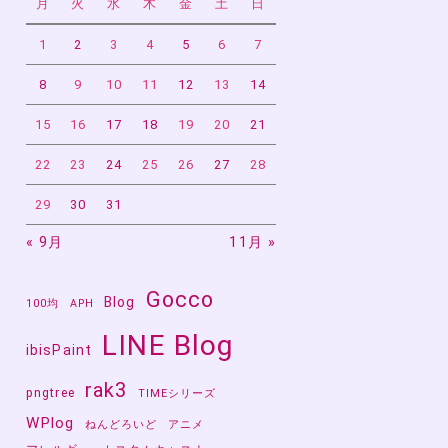
月
火
水
木
金
土
日
こ
1
2
3
4
5
6
7
8
9
10
11
12
13
14
15
16
17
18
19
20
21
22
23
24
25
26
27
28
29
30
31
« 9月
11月 »
Gocco
Blog
100均
APH
LINE Blog
ibisPaint
rak3
pngtree
TIMEシリーズ
WPlog
ねんどろいど
アニメ