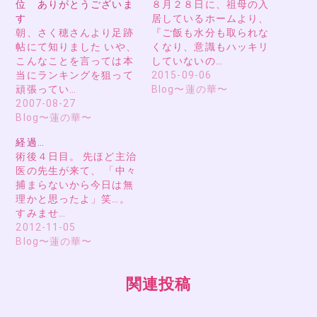
位 ありがとうございま
８月２８日に、祖母の入
す
居しているホームより、
朝、さく穂さんより足跡
『ご飯も水分も取られな
帖にて知りました いや、
くなり、意識もハッキリ
こんなことを言っては本
していないの…
当にランキングを狙って
2015-09-06
頑張ってい…
Blog〜蓮の華〜
2007-08-27
Blog〜蓮の華〜
経過…
術後４日目。 先ほど主治
医の先生が来て、 「中々
捕まらないから今日は無
理かと思ったよ」笑…。
すみませ…
2012-11-05
Blog〜蓮の華〜
関連投稿