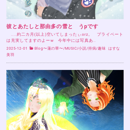
彼とあたしと那由多の雪と うpです
……約二カ月(以上)空いてしまったぃorz。 プライベート
は充実してますのよーw 今年中には写真あ…
2025-12-01
Blog〜蓮の華〜
/
MUSIC
/
小説
/
持病
/
趣味
はすな
美羽