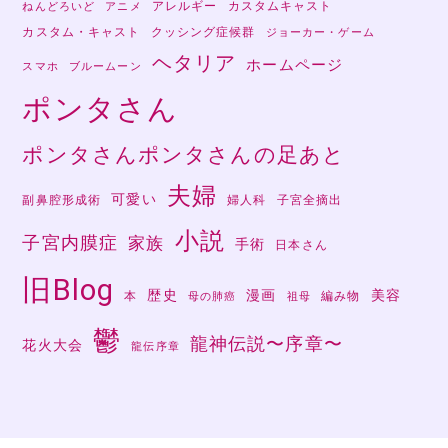
アレルギー
カスタムキャスト
ねんどろいど
アニメ
カスタム・キャスト
クッシング症候群
ジョーカー・ゲーム
ヘタリア
ホームページ
スマホ
ブルームーン
ポンタさん
ポンタさんポンタさんの足あと
夫婦
可愛い
副鼻腔形成術
婦人科
子宮全摘出
小説
子宮内膜症
家族
手術
日本さん
旧Blog
歴史
漫画
美容
本
編み物
母の肺癌
祖母
鬱
龍神伝説〜序章〜
花火大会
龍伝序章