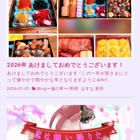
2026年 あけましておめでとうございます！
あけましておめでとうございます.ᐟこの一年が皆さまにと
って健やかで穏やかな年となりますように&#x1…
2026-01-01
Blog〜蓮の華〜
/
料理
はすな 美羽