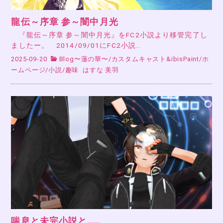
龍伝～序章 参～闇中月光
『龍伝～序章 参～闇中月光』をFC2小説より移管完了し
ましたー。 2014/09/01にFC2小説…
2025-09-20
Blog〜蓮の華〜
/
カスタムキャスト&ibisPaint
/
ホ
ームページ
/
小説
/
趣味
はすな 美羽
喘息と未完小説と……