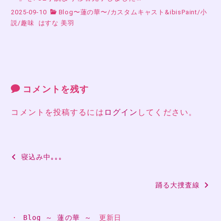
2025-09-10
Blog〜蓮の華〜
/
カスタムキャスト&ibisPaint
/
小
説
/
趣味
はすな 美羽
コメントを残す
コメントを投稿するには
ログイン
してください。
投
寝込み中｡｡｡
稿
踊る大捜査線
ナ
ビ
・ 
Blog ～ 蓮の華 ～
　更新日