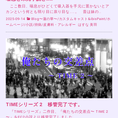
ここ数日、喘息がひどくて吸入器を手元に置かないとア
カンという何とも弱り目に祟り目な……。 昔は妹の…
2025-09-14
Blog〜蓮の華〜
/
カスタムキャスト&ibisPaint
/
ホ
ームページ
/
小説
/
持病
/
皮膚科・アレルギー
はすな 美羽
TIMEシリーズ 2 移管完了です。
『TIMEシリーズ』二作目、『俺たちの交差点〜 TIME 2
〜』をFC2小説より移管完了しました…