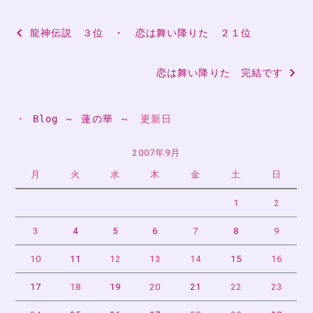
投
龍神伝説 ３位 ・ 恋は舞い降りた ２１位
稿
恋は舞い降りた 完結です
ナ
ビ
・ 
Blog ～ 蓮の華 ～
　更新日
ゲ
ー
2007年9月
月
火
水
木
金
土
日
シ
ョ
1
2
ン
3
4
5
6
7
8
9
10
11
12
13
14
15
16
17
18
19
20
21
22
23