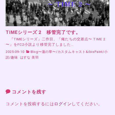
TIMEシリーズ 2 移管完了です。
『TIMEシリーズ』二作目、『俺たちの交差点〜 TIME 2
〜』をFC2小説より移管完了しました…
2025-09-10
Blog〜蓮の華〜
/
カスタムキャスト&ibisPaint
/
小
説
/
趣味
はすな 美羽
コメントを残す
コメントを投稿するには
ログイン
してください。