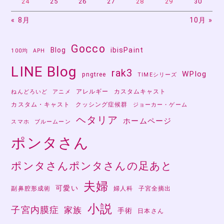
24
25
26
27
28
29
30
« 8月
10月 »
Gocco
Blog
ibisPaint
100均
APH
LINE Blog
rak3
WPlog
pngtree
TIMEシリーズ
アレルギー
カスタムキャスト
ねんどろいど
アニメ
カスタム・キャスト
クッシング症候群
ジョーカー・ゲーム
ヘタリア
ホームページ
スマホ
ブルームーン
ポンタさん
ポンタさんポンタさんの足あと
夫婦
可愛い
副鼻腔形成術
婦人科
子宮全摘出
小説
子宮内膜症
家族
手術
日本さん