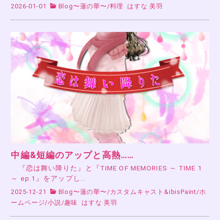
2026-01-01
Blog〜蓮の華〜
/
料理
はすな 美羽
中編&短編のアップと高熱……
『恋は舞い降りた』と『TIME OF MEMORIES ～ TIME 1
～ ep.1』をアップし…
2025-12-21
Blog〜蓮の華〜
/
カスタムキャスト&ibisPaint
/
ホ
ームページ
/
小説
/
趣味
はすな 美羽