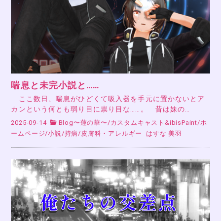
喘息と未完小説と……
ここ数日、喘息がひどくて吸入器を手元に置かないとア
カンという何とも弱り目に祟り目な……。 昔は妹の…
2025-09-14
Blog〜蓮の華〜
/
カスタムキャスト&ibisPaint
/
ホ
ームページ
/
小説
/
持病
/
皮膚科・アレルギー
はすな 美羽