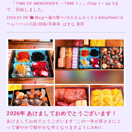
『TIME OF MEMORIERS ～TIME 1～』のep.1～ep.3ま
で、完結しました。 …
2026-01-09
Blog〜蓮の華〜
/
カスタムキャスト&ibisPaint
/
ホ
ームページ
/
小説
/
持病
/
耳鼻科
はすな 美羽
2026年 あけましておめでとうございます！
あけましておめでとうございます.ᐟこの一年が皆さまにと
って健やかで穏やかな年となりますように&#x1…