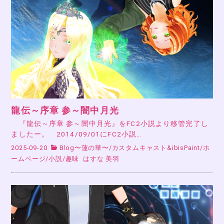
龍伝～序章 参～闇中月光
『龍伝～序章 参～闇中月光』をFC2小説より移管完了し
ましたー。 2014/09/01にFC2小説…
2025-09-20
Blog〜蓮の華〜
/
カスタムキャスト&ibisPaint
/
ホ
ームページ
/
小説
/
趣味
はすな 美羽