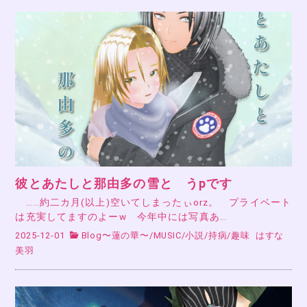
彼とあたしと那由多の雪と うpです
……約二カ月(以上)空いてしまったぃorz。 プライベート
は充実してますのよーw 今年中には写真あ…
2025-12-01
Blog〜蓮の華〜
/
MUSIC
/
小説
/
持病
/
趣味
はすな
美羽