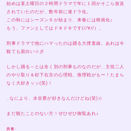
始めは某土曜日の２時間ドラマで年に１回かそこら放送
されていたのだが、数年前に連ドラ化。
この秋にはシーズン６が始まり、来春には映画化♪
もう、ファンとしてはドキドキです(//∀//）。
刑事ドラマで他にハマったのは踊る大捜査線。あれは今
観ても面白い☆彡
しかし踊る～とは全く別の刑事ものなのだが、主役二人
のやり取り＆杉下右京の心理戦、推理戦がもー！たまら
なく大好きッッ(笑)！
…なにより、水谷豊が好きなんだけどね(笑)☆
まだ観たことのない方！ぜひぜひ御覧あれ♪
共有: