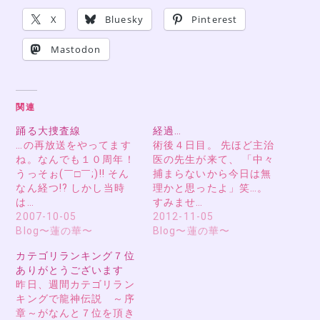
X
Bluesky
Pinterest
Mastodon
関連
踊る大捜査線
経過…
…の再放送をやってます
術後４日目。 先ほど主治
ね。なんでも１０周年！
医の先生が来て、 「中々
うっそぉ(￣□￣;)!! そん
捕まらないから今日は無
なん経つ!? しかし当時
理かと思ったよ」笑…。
は…
すみませ…
2007-10-05
2012-11-05
Blog〜蓮の華〜
Blog〜蓮の華〜
カテゴリランキング７位
ありがとうございます
昨日、週間カテゴリラン
キングで龍神伝説 ～序
章～がなんと７位を頂き