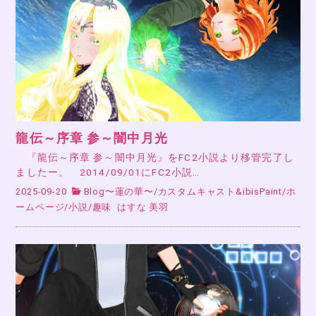
龍伝～序章 参～闇中月光
『龍伝～序章 参～闇中月光』をFC2小説より移管完了し
ましたー。 2014/09/01にFC2小説…
2025-09-20
Blog〜蓮の華〜
/
カスタムキャスト&ibisPaint
/
ホ
ームページ
/
小説
/
趣味
はすな 美羽