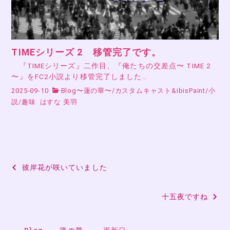
TIMEシリーズ 2 移管完了です。
『TIMEシリーズ』二作目、『俺たちの交差点〜 TIME 2
〜』をFC2小説より移管完了しました…
2025-09-10
Blog〜蓮の華〜
/
カスタムキャスト&ibisPaint
/
小
説
/
趣味
はすな 美羽
投
彼岸花が咲いていました
稿
十五夜ですね
ナ
ビ