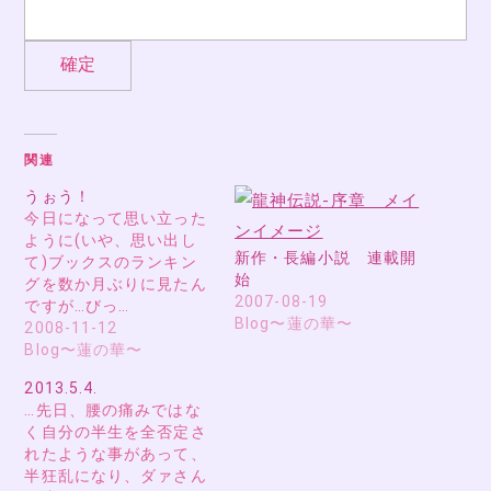
関連
うぉう！
今日になって思い立った
ように(いや、思い出し
新作・長編小説 連載開
て)ブックスのランキン
始
グを数か月ぶりに見たん
2007-08-19
ですが…びっ…
Blog〜蓮の華〜
2008-11-12
Blog〜蓮の華〜
2013.5.4.
…先日、腰の痛みではな
く自分の半生を全否定さ
れたような事があって、
半狂乱になり、ダァさん