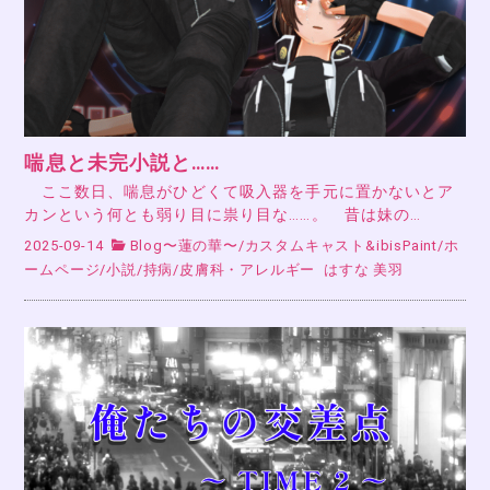
喘息と未完小説と……
ここ数日、喘息がひどくて吸入器を手元に置かないとア
カンという何とも弱り目に祟り目な……。 昔は妹の…
2025-09-14
Blog〜蓮の華〜
/
カスタムキャスト&ibisPaint
/
ホ
ームページ
/
小説
/
持病
/
皮膚科・アレルギー
はすな 美羽