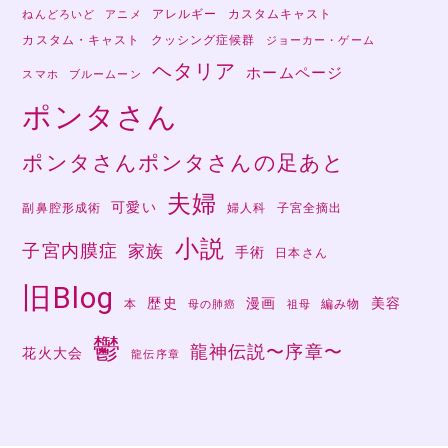
アレルギー
カスタムキャスト
ねんどろいど
アニメ
カスタム・キャスト
クッシング症候群
ジョーカー・ゲーム
ヘタリア
ホームページ
スマホ
ブルームーン
ポンタさん
ポンタさんポンタさんの足あと
夫婦
可愛い
副鼻腔形成術
婦人科
子宮全摘出
小説
子宮内膜症
家族
手術
日本さん
旧Blog
歴史
漫画
美容
本
編み物
母の肺癌
祖母
鬱
龍神伝説〜序章〜
花火大会
龍伝序章