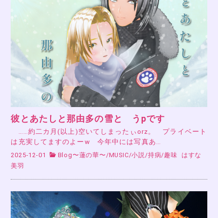
彼とあたしと那由多の雪と うpです
……約二カ月(以上)空いてしまったぃorz。 プライベート
は充実してますのよーw 今年中には写真あ…
2025-12-01
Blog〜蓮の華〜
/
MUSIC
/
小説
/
持病
/
趣味
はすな
美羽