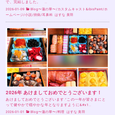
で、完結しました。 …
2026-01-09
Blog〜蓮の華〜
/
カスタムキャスト&ibisPaint
/
ホ
ームページ
/
小説
/
持病
/
耳鼻科
はすな 美羽
2026年 あけましておめでとうございます！
あけましておめでとうございます.ᐟこの一年が皆さまにと
って健やかで穏やかな年となりますように&#x1…
2026-01-01
Blog〜蓮の華〜
/
料理
はすな 美羽