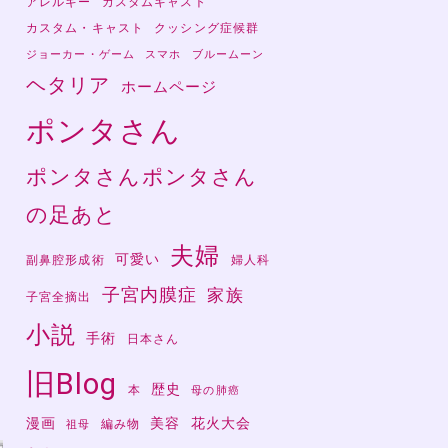
アレルギー
カスタムキャスト
カスタム・キャスト
クッシング症候群
ジョーカー・ゲーム
スマホ
ブルームーン
ヘタリア
ホームページ
ポンタさん
ポンタさんポンタさん
の足あと
夫婦
可愛い
副鼻腔形成術
婦人科
子宮内膜症
家族
子宮全摘出
小説
手術
日本さん
旧Blog
歴史
本
母の肺癌
漫画
美容
花火大会
編み物
祖母