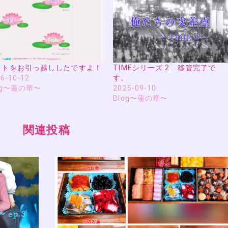
イトをお引っ越ししたですよ！
TIMEシリーズ 2 移管完了で
6-10-12
す。
og〜蓮の華〜
2025-09-10
Blog〜蓮の華〜
関連投稿