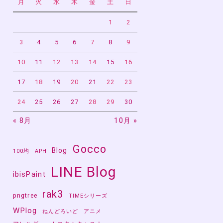
月
火
水
木
金
土
日
1
2
3
4
5
6
7
8
9
10
11
12
13
14
15
16
17
18
19
20
21
22
23
24
25
26
27
28
29
30
« 8月
10月 »
Gocco
Blog
100均
APH
LINE Blog
ibisPaint
rak3
pngtree
TIMEシリーズ
WPlog
ねんどろいど
アニメ