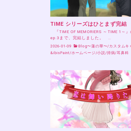
TIME シリーズはひとまず完結
『TIME OF MEMORIERS ～TIME 1～
ep.3まで、完結しました。 …
2026-01-09
Blog〜蓮の華〜
/
カスタムキ
&ibisPaint
/
ホームページ
/
小説
/
持病
/
耳鼻科