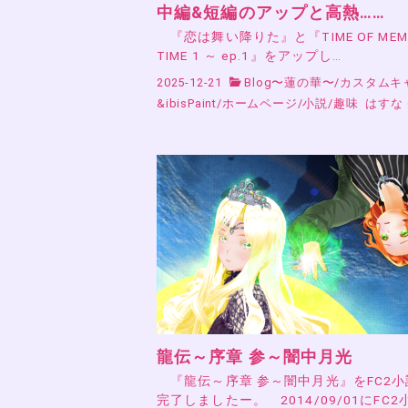
中編&短編のアップと高熱……
『恋は舞い降りた』と『TIME OF MEMO
TIME 1 ～ ep.1』をアップし…
2025-12-21
Blog〜蓮の華〜
/
カスタムキ
&ibisPaint
/
ホームページ
/
小説
/
趣味
はすな
龍伝～序章 参～闇中月光
『龍伝～序章 参～闇中月光』をFC2
完了しましたー。 2014/09/01にFC2