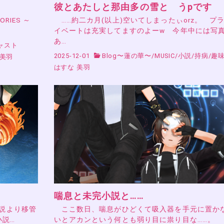
彼とあたしと那由多の雪と うpです
RIES ～
……約二カ月(以上)空いてしまったぃorz。 プ
イベートは充実してますのよーw 今年中には写
あ…
ャスト
2025-12-01
Blog〜蓮の華〜
/
MUSIC
/
小説
/
持病
/
趣
 美羽
はすな 美羽
喘息と未完小説と……
小説より移管
ここ数日、喘息がひどくて吸入器を手元に置か
小説…
いとアカンという何とも弱り目に祟り目な……。