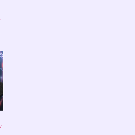
ラ
真
味
な