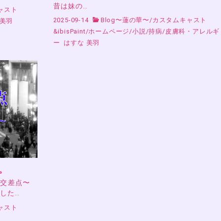
昔は妹の…
ャスト
2025-09-14
Blog〜蓮の華〜
/
カスタムキャスト
 美羽
&ibisPaint
/
ホームページ
/
小説
/
持病
/
皮膚科・アレルギ
ー
はすな 美羽
。
の交差点〜
ました…
ャスト