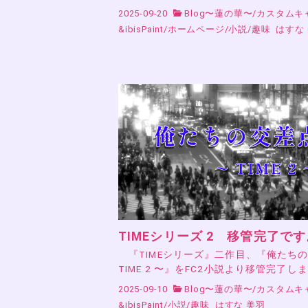
2025-09-20
Blog〜蓮の華〜
/
カスタムキ
&ibisPaint
/
ホームページ
/
小説
/
趣味
はすな
TIMEシリーズ 2 移管完了です
『TIMEシリーズ』二作目、『俺たち
TIME 2 〜』をFC2小説より移管完了し
2025-09-10
Blog〜蓮の華〜
/
カスタムキ
&ibisPaint
/
小説
/
趣味
はすな 美羽