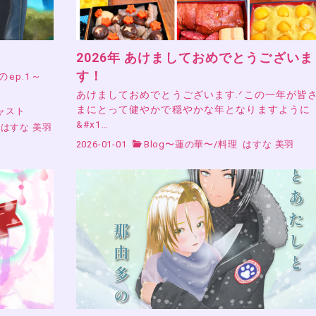
2026年 あけましておめでとうございま
す！
』のep.1～
あけましておめでとうございます.ᐟこの一年が皆
まにとって健やかで穏やかな年となりますように
ャスト
&#x1…
はすな 美羽
2026-01-01
Blog〜蓮の華〜
/
料理
はすな 美羽