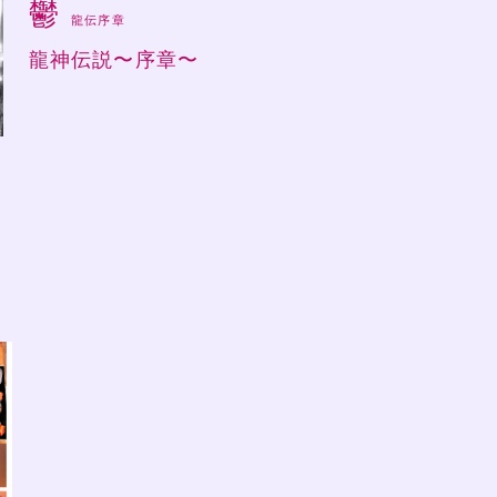
鬱
龍伝序章
龍神伝説〜序章〜