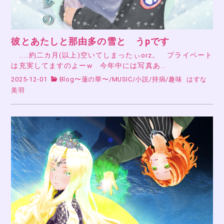
彼とあたしと那由多の雪と うpです
……約二カ月(以上)空いてしまったぃorz。 プライベート
は充実してますのよーw 今年中には写真あ…
2025-12-01
Blog〜蓮の華〜
/
MUSIC
/
小説
/
持病
/
趣味
はすな
美羽