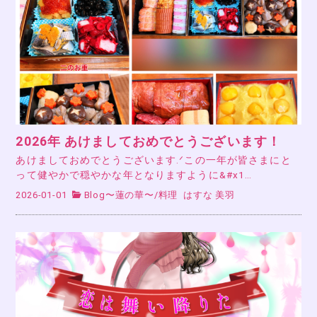
2026年 あけましておめでとうございます！
あけましておめでとうございます.ᐟこの一年が皆さまにと
って健やかで穏やかな年となりますように&#x1…
2026-01-01
Blog〜蓮の華〜
/
料理
はすな 美羽