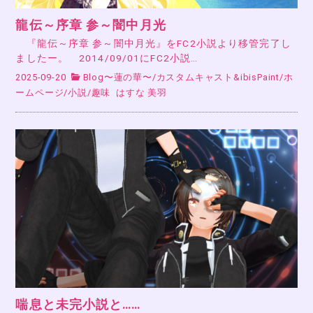
龍伝～序章 参～闇中月光
『龍伝～序章 参～闇中月光』をFC2小説より移管完了し
ましたー。 2014/09/01にFC2小説…
2025-09-20
Blog〜蓮の華〜
/
カスタムキャスト&ibisPaint
/
ホ
ームページ
/
小説
/
趣味
はすな 美羽
喘息と未完小説と……