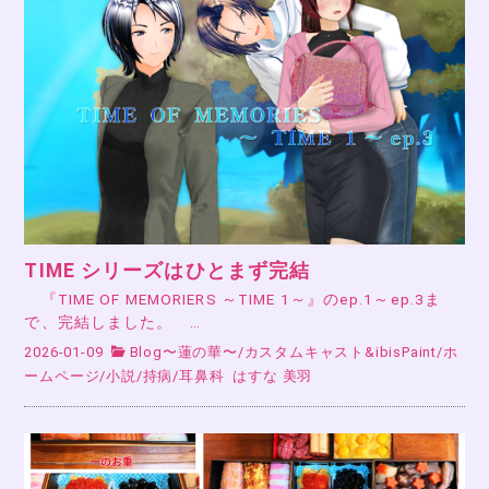
TIME シリーズはひとまず完結
『TIME OF MEMORIERS ～TIME 1～』のep.1～ep.3ま
で、完結しました。 …
2026-01-09
Blog〜蓮の華〜
/
カスタムキャスト&ibisPaint
/
ホ
ームページ
/
小説
/
持病
/
耳鼻科
はすな 美羽