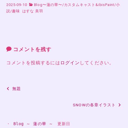
2025-09-10
Blog〜蓮の華〜
/
カスタムキャスト&ibisPaint
/
小
説
/
趣味
はすな 美羽
コメントを残す
コメントを投稿するには
ログイン
してください。
投
無題
稿
SNOWの各章イラスト
ナ
ビ
・ 
Blog ～ 蓮の華 ～
　更新日
ゲ