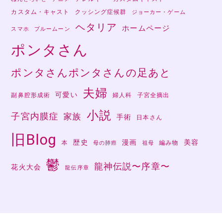
カスタム・キャスト
クッシング症候群
ジョーカー・ゲーム
ヘタリア
ホームページ
スマホ
ブルームーン
ポンタさん
ポンタさんポンタさんの足あと
夫婦
可愛い
副鼻腔形成術
婦人科
子宮全摘出
小説
子宮内膜症
家族
手術
日本さん
旧Blog
歴史
漫画
美容
本
編み物
母の肺癌
祖母
鬱
龍神伝説〜序章〜
花火大会
龍伝序章