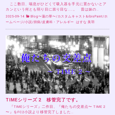
ここ数日、喘息がひどくて吸入器を手元に置かないとア
カンという何とも弱り目に祟り目な……。 昔は妹の…
2025-09-14
Blog〜蓮の華〜
/
カスタムキャスト&ibisPaint
/
ホ
ームページ
/
小説
/
持病
/
皮膚科・アレルギー
はすな 美羽
TIMEシリーズ 2 移管完了です。
『TIMEシリーズ』二作目、『俺たちの交差点〜 TIME 2
〜』をFC2小説より移管完了しました…