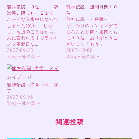
龍神伝説 ３位 ・ 恋
龍神伝説 週間月間１０
は舞い降りた ２１位
位
こーんな真夜中になって
龍神伝説 ～序章～
しまった(笑)。 しか
が、今日のランキングで
し、毎度のことながら、
はなんと月間・週間とも
人に言われるまでランキ
に１０位 ありがとうご
ング更新日な…
ざいます『もう…
2007-09-25
2007-10-08
Blog〜蓮の華〜
Blog〜蓮の華〜
龍神伝説～序章～弐 終
了
2007-09-06
Blog〜蓮の華〜
関連投稿