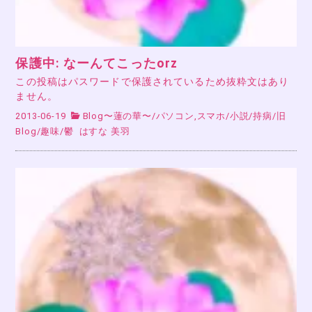
保護中: なーんてこったorz
この投稿はパスワードで保護されているため抜粋文はあり
ません。
2013-06-19
Blog〜蓮の華〜
/
パソコン,スマホ
/
小説
/
持病
/
旧
Blog
/
趣味
/
鬱
はすな 美羽