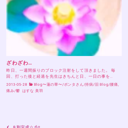
ざわざわ…
昨日、一週間振りのブロック注射をして頂きました。 毎
回、打った後と経過を先生はきちんと日、一日の事を…
2013-05-28
Blog〜蓮の華〜
/
ポンタさん
/
持病
/
旧 Blog
/
腰痛,
痛み
/
鬱
はすな 美羽
投
８割完成☆彡!!