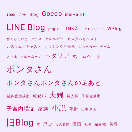
Gocco
Blog
ibisPaint
100均
APH
LINE Blog
rak3
WPlog
pngtree
TIMEシリーズ
アレルギー
カスタムキャスト
ねんどろいど
アニメ
カスタム・キャスト
クッシング症候群
ジョーカー・ゲーム
ヘタリア
ホームページ
スマホ
ブルームーン
ポンタさん
ポンタさんポンタさんの足あと
夫婦
可愛い
副鼻腔形成術
婦人科
子宮全摘出
小説
子宮内膜症
家族
手術
日本さん
旧Blog
歴史
漫画
美容
本
編み物
母の肺癌
祖母