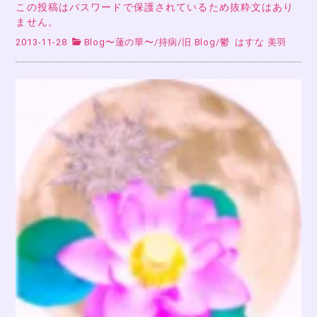
この投稿はパスワードで保護されているため抜粋文はあり
ません。
2013-11-28
Blog〜蓮の華〜
/
持病
/
旧 Blog
/
鬱
はすな 美羽