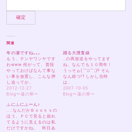
関連
年の瀬ですね｡｡｡
踊る大捜査線
もう、テンヤワンヤです
…の再放送をやってます
わwww 何がって、普段
ね。なんでも１０周年！
やっておけばなんて事な
うっそぉ(￣□￣;)!! そん
い事を放置し、こんな押
なん経つ!? しかし当時
し迫ってか…
は…
2012-12-27
2007-10-05
Blog〜蓮の華〜
Blog〜蓮の華〜
ふにふにふーん♪
……なんだかＢｏｏｋｓの
ほう、ＰＣで見ると崩れ
てるように見えるのは私
だけですかね。 昨日あ