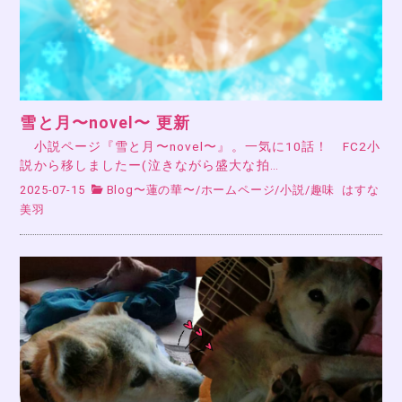
雪と月〜novel〜 更新
小説ページ『雪と月〜novel〜』。一気に10話！ FC2小
説から移しましたー(泣きながら盛大な拍…
2025-07-15
Blog〜蓮の華〜
/
ホームページ
/
小説
/
趣味
はすな
美羽