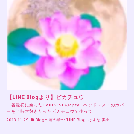
【LINE Blogより】ピカチュウ
一番最初に乗ったDAIHATSUのopty、ヘッドレストのカバ
ーを当時大好きだったピカチュウで作って…
2013-11-29
Blog〜蓮の華〜
/
LINE Blog
はすな 美羽