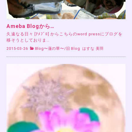
Ameba Blogから…
久遠なる日々 [ｱﾒﾌﾞﾛ] からこちらのword pressにブログを
移そうとしておりま…
2015-03-26
Blog〜蓮の華〜
/
旧 Blog
はすな 美羽