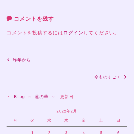
コメントを残す
コメントを投稿するには
ログイン
してください。
投
昨年から……
稿
今ものすごく
ナ
ビ
・ 
Blog ～ 蓮の華 ～
　更新日
ゲ
ー
2022年2月
月
火
水
木
金
土
日
シ
1
2
3
4
5
6