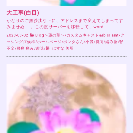
大工事(白目)
かなりのご無沙汰な上に、アドレスまで変えてしまってす
みませぬ……。この度サーバーを移転して、word…
2023-03-02
Blog〜蓮の華〜
/
カスタムキャスト&ibisPaint
/
ク
ッシング症候群
/
ホームページ
/
ポンタさん
/
小説
/
持病
/
編み物
/
腎
不全
/
腰痛,痛み
/
趣味
/
鬱
はすな 美羽