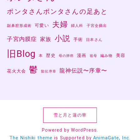
ポンタさんポンタさんの足あと
夫婦
可愛い
副鼻腔形成術
婦人科
子宮全摘出
小説
子宮内膜症
家族
手術
日本さん
旧Blog
歴史
漫画
美容
本
編み物
母の肺癌
祖母
鬱
龍神伝説〜序章〜
花火大会
龍伝序章
雪と月と蓮の華
Powered by WordPress.
The Nishiki theme
is Supported by
AnimaGate, Inc.