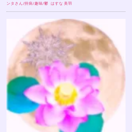
ンタさん
/
持病
/
趣味
/
鬱
はすな 美羽