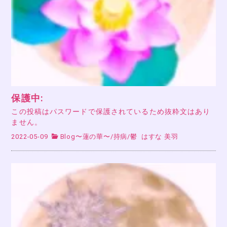
保護中:
この投稿はパスワードで保護されているため抜粋文はあり
ません。
2022-05-09
Blog〜蓮の華〜
/
持病
/
鬱
はすな 美羽