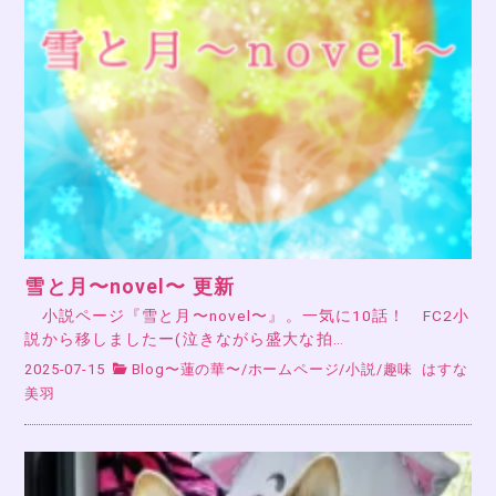
雪と月〜novel〜 更新
小説ページ『雪と月〜novel〜』。一気に10話！ FC2小
説から移しましたー(泣きながら盛大な拍…
2025-07-15
Blog〜蓮の華〜
/
ホームページ
/
小説
/
趣味
はすな
美羽