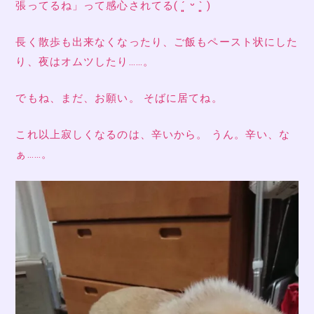
張ってるね」って感心されてる( ´͈ ᵕ `͈ )
長く散歩も出来なくなったり、ご飯もペースト状にした
り、夜はオムツしたり……。
でもね、まだ、お願い。 そばに居てね。
これ以上寂しくなるのは、辛いから。 うん。辛い、な
ぁ……。