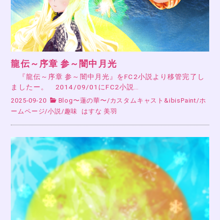
龍伝～序章 参～闇中月光
『龍伝～序章 参～闇中月光』をFC2小説より移管完了し
ましたー。 2014/09/01にFC2小説…
2025-09-20
Blog〜蓮の華〜
/
カスタムキャスト&ibisPaint
/
ホ
ームページ
/
小説
/
趣味
はすな 美羽