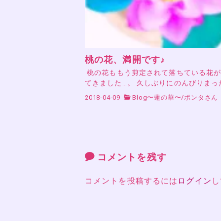
桃の花、満開です♪
桃の花ももう剪定されて落ちている花が
てきました…。 久しぶりにのんびりまっ
2018-04-09
Blog〜蓮の華〜
/
ポンタさん
コメントを残す
コメントを投稿するには
ログイン
し
投