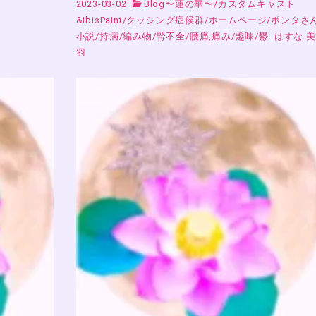
2023-03-02
Blog〜蓮の華〜
/
カスタムキャスト
&ibisPaint
/
クッシング症候群
/
ホームページ
/
ポンタさ
小説
/
持病
/
編み物
/
腎不全
/
腰痛,痛み
/
趣味
/
鬱
はすな 美
羽