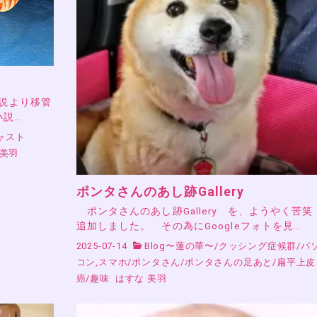
小説より移管
小説…
ャスト
 美羽
ポンタさんのあし跡Gallery
ポンタさんのあし跡Gallery を、ようやく苦
追加しました。 その為にGoogleフォトを見…
2025-07-14
Blog〜蓮の華〜
/
クッシング症候群
/
パ
コン,スマホ
/
ポンタさん
/
ポンタさんの足あと
/
扁平上皮
癌
/
趣味
はすな 美羽