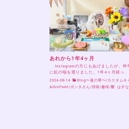
あれから1年4ヶ月
Instagramの方にもあげましたが、昨年’
に虹の端を渡りました。1年4ヶ月経っ…
2024-08-14
Blog〜蓮の華〜
/
カスタムキ
&ibisPaint
/
ポンタさん
/
持病
/
趣味
/
鬱
はすな