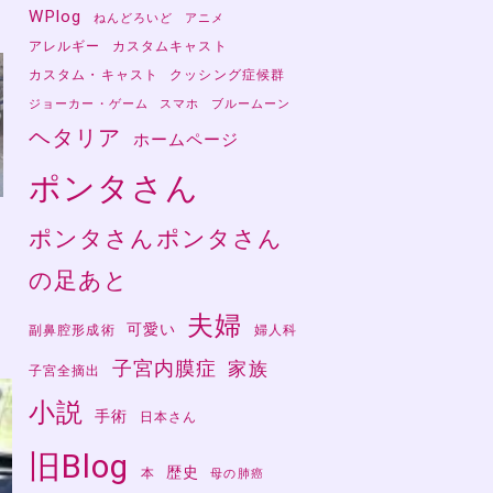
WPlog
ねんどろいど
アニメ
アレルギー
カスタムキャスト
カスタム・キャスト
クッシング症候群
ジョーカー・ゲーム
スマホ
ブルームーン
ヘタリア
ホームページ
ポンタさん
ポンタさんポンタさん
の足あと
夫婦
可愛い
副鼻腔形成術
婦人科
子宮内膜症
家族
子宮全摘出
小説
手術
日本さん
旧Blog
歴史
本
母の肺癌