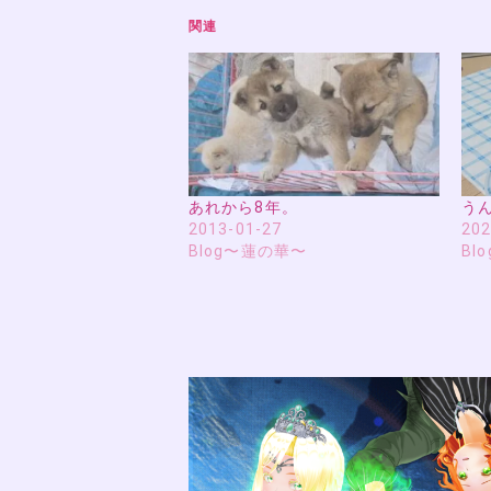
関連
あれから8年。
う
2013-01-27
202
Blog〜蓮の華〜
Bl