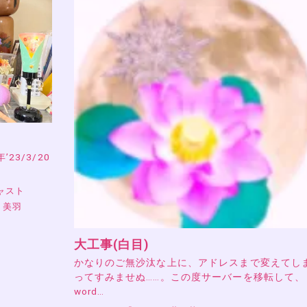
23/3/20
ャスト
 美羽
大工事(白目)
かなりのご無沙汰な上に、アドレスまで変えてし
ってすみませぬ……。この度サーバーを移転して、
word…