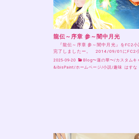
龍伝～序章 参～闇中月光
『龍伝～序章 参～闇中月光』をFC2
完了しましたー。 2014/09/01にFC2
2025-09-20
Blog〜蓮の華〜
/
カスタムキ
&ibisPaint
/
ホームページ
/
小説
/
趣味
はすな