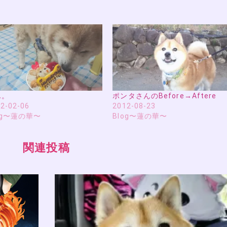
ん。
ポンタさんのBefore→Aftere
2-02-06
2012-08-23
og〜蓮の華〜
Blog〜蓮の華〜
関連投稿