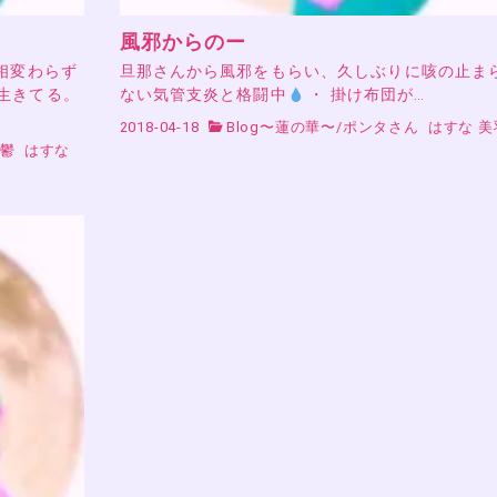
風邪からのー
相変わらず
旦那さんから風邪をもらい、久しぶりに咳の止ま
生きてる。
ない気管支炎と格闘中
・ 掛け布団が…
2018-04-18
Blog〜蓮の華〜
/
ポンタさん
はすな 美
/
鬱
はすな