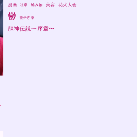
漫画
美容
花火大会
編み物
祖母
鬱
龍伝序章
龍神伝説〜序章〜
笑
ソ