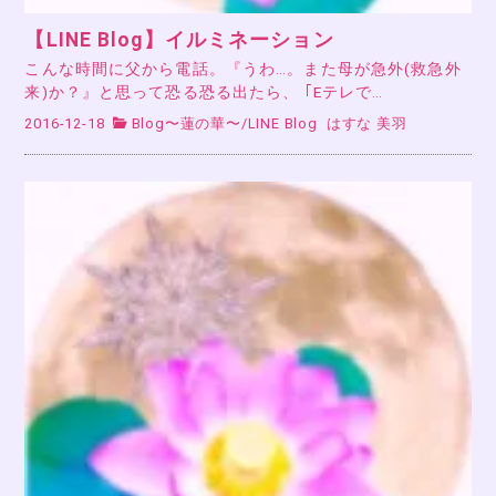
【LINE Blog】イルミネーション
こんな時間に父から電話。『うわ…。また母が急外(救急外
来)か？』と思って恐る恐る出たら、 ｢Eテレで…
2016-12-18
Blog〜蓮の華〜
/
LINE Blog
はすな 美羽