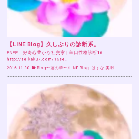
【LINE Blog】久しぶりの診断系。
ENFP 好奇心豊かな社交家 | 辛口性格診断16
http://seikaku7.com/16se…
2016-11-30
Blog〜蓮の華〜
/
LINE Blog
はすな 美羽