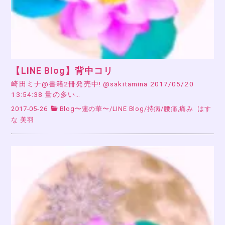
【LINE Blog】背中コリ
崎田ミナ@書籍2冊発売中! @sakitamina 2017/05/20
13:54:38 量の多い…
2017-05-26
Blog〜蓮の華〜
/
LINE Blog
/
持病
/
腰痛,痛み
はす
な 美羽