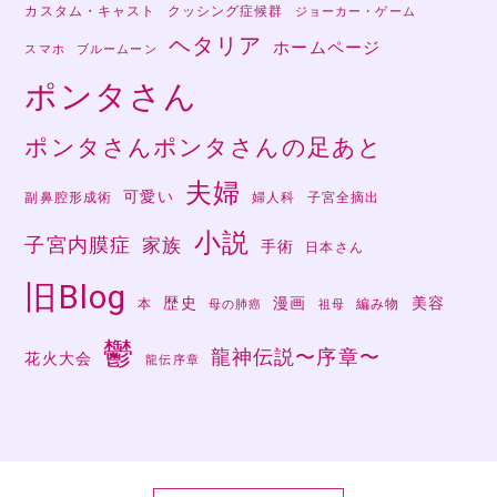
カスタム・キャスト
クッシング症候群
ジョーカー・ゲーム
ヘタリア
ホームページ
スマホ
ブルームーン
ポンタさん
ポンタさんポンタさんの足あと
夫婦
可愛い
副鼻腔形成術
婦人科
子宮全摘出
小説
子宮内膜症
家族
手術
日本さん
旧Blog
歴史
漫画
美容
本
編み物
母の肺癌
祖母
鬱
龍神伝説〜序章〜
花火大会
龍伝序章