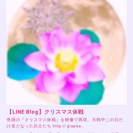
【LINE Blog】クリスマス休戦
奇跡の『クリスマス休戦』を映像で再現。大戦中この日だ
け友となった兵士たち http://grapee…