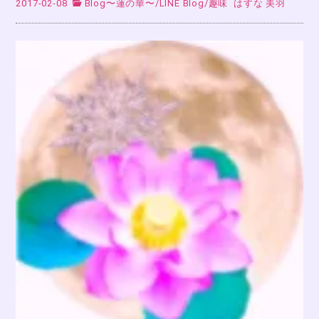
2017-02-08
Blog〜蓮の華〜
/
LINE Blog
/
趣味
はすな 美羽