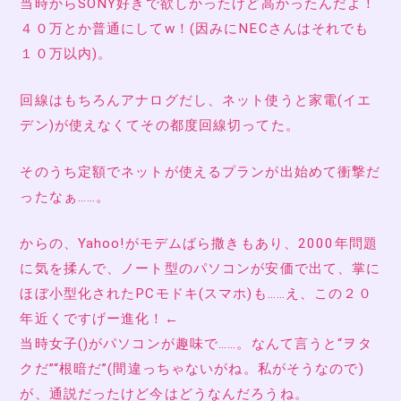
当時からSONY好きで欲しかったけど高かったんだよ！
４０万とか普通にしてw！(因みにNECさんはそれでも
１０万以内)。
回線はもちろんアナログだし、ネット使うと家電(イエ
デン)が使えなくてその都度回線切ってた。
そのうち定額でネットが使えるプランが出始めて衝撃だ
ったなぁ……。
からの、Yahoo!がモデムばら撒きもあり、2000年問題
に気を揉んで、ノート型のパソコンが安価で出て、掌に
ほぼ小型化されたPCモドキ(スマホ)も……え、この２０
年近くですげー進化！←
当時女子()がパソコンが趣味で……。なんて言うと“ヲタ
クだ”“根暗だ”(間違っちゃないがね。私がそうなので)
が、通説だったけど今はどうなんだろうね。