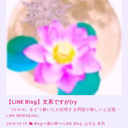
【LINE Blog】文系ですが(ry
「13-9=4」をどう解いたか説明する問題が難しいと話題 –
LINE NEWS&nbs…
2016-10-19
Blog〜蓮の華〜
/
LINE Blog
はすな 美羽