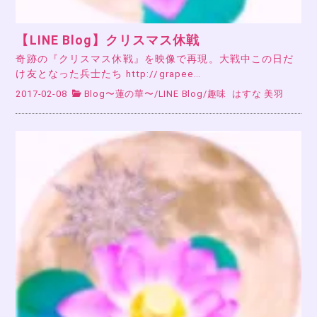
【LINE Blog】クリスマス休戦
奇跡の『クリスマス休戦』を映像で再現。大戦中この日だ
け友となった兵士たち http://grapee…
2017-02-08
Blog〜蓮の華〜
/
LINE Blog
/
趣味
はすな 美羽