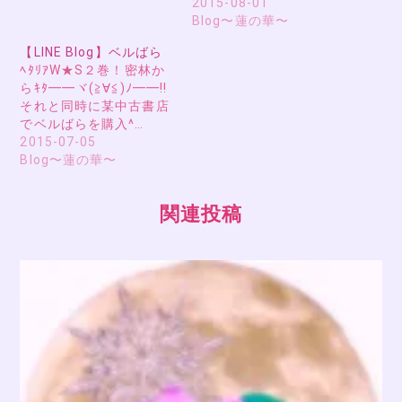
2015-08-01
Blog〜蓮の華〜
【LINE Blog】ベルばら
ﾍﾀﾘｱW★S２巻！密林か
らｷﾀ━━ヾ(≧∀≦)ﾉ━━!!
それと同時に某中古書店
でベルばらを購入^…
2015-07-05
Blog〜蓮の華〜
関連投稿