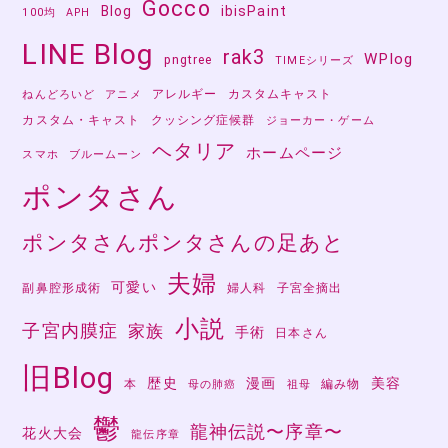
Gocco
Blog
ibisPaint
100均
APH
LINE Blog
rak3
WPlog
pngtree
TIMEシリーズ
アレルギー
カスタムキャスト
ねんどろいど
アニメ
カスタム・キャスト
クッシング症候群
ジョーカー・ゲーム
ヘタリア
ホームページ
スマホ
ブルームーン
ポンタさん
ポンタさんポンタさんの足あと
夫婦
可愛い
副鼻腔形成術
婦人科
子宮全摘出
小説
子宮内膜症
家族
手術
日本さん
旧Blog
歴史
漫画
美容
本
編み物
母の肺癌
祖母
鬱
龍神伝説〜序章〜
花火大会
龍伝序章