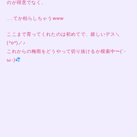
のが得意でなく、
……てか枯らしちゃうwww
ここまで育ってくれたのは初めてで、嬉しいデス＼
(^o^)／♪
これからの梅雨をどうやって切り抜けるか模索中〜(´-
ω-)