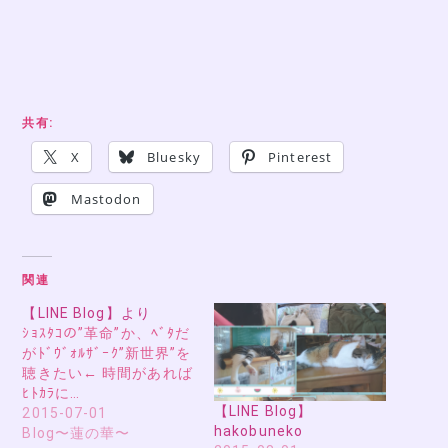
共有:
X
Bluesky
Pinterest
Mastodon
関連
【LINE Blog】より
ｼｮｽﾀｺの”革命”か、ﾍﾞﾀだ
がﾄﾞｳﾞｫﾙｻﾞｰｸ”新世界”を
聴きたい← 時間があれば
ﾋﾄｶﾗに…
【LINE Blog】
2015-07-01
hakobuneko
Blog〜蓮の華〜