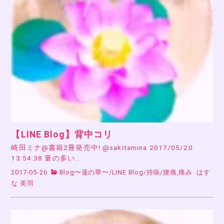
【LINE Blog】背中コリ
崎田ミナ@書籍2冊発売中! @sakitamina 2017/05/20
13:54:38 量の多い…
2017-05-26
Blog〜蓮の華〜
/
LINE Blog
/
持病
/
腰痛,痛み
はす
な 美羽