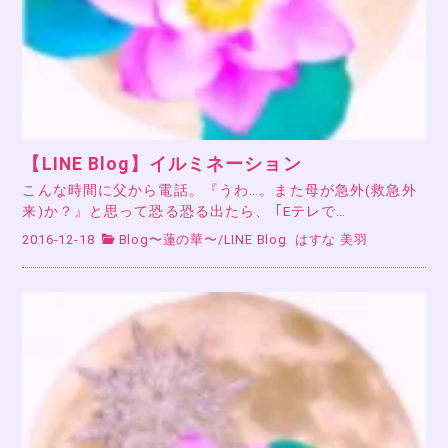
【LINE Blog】イルミネーション
こんな時間に父から電話。『うわ…。また母が急外(救急外
来)か？』と思って恐る恐る出たら、 ｢Eテレで…
2016-12-18
Blog〜蓮の華〜
/
LINE Blog
はすな 美羽