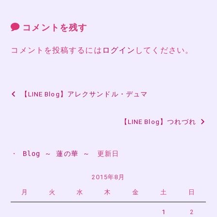
コメントを残す
コメントを投稿するには
ログイン
してください。
投
【LINE Blog】アレクサンドル・デュマ
稿
【LINE Blog】つれづれ
ナ
ビ
・ 
Blog ～ 蓮の華 ～
　更新日
ゲ
ー
2015年8月
月
火
水
木
金
土
日
シ
ョ
1
2