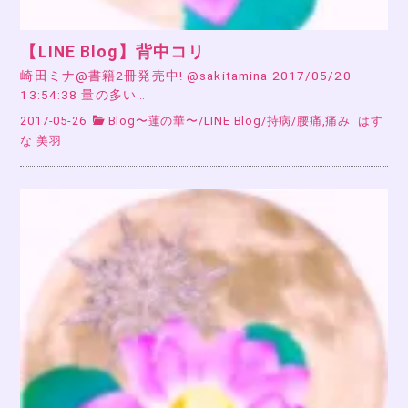
【LINE Blog】背中コリ
崎田ミナ@書籍2冊発売中! @sakitamina 2017/05/20
13:54:38 量の多い…
2017-05-26
Blog〜蓮の華〜
/
LINE Blog
/
持病
/
腰痛,痛み
はす
な 美羽