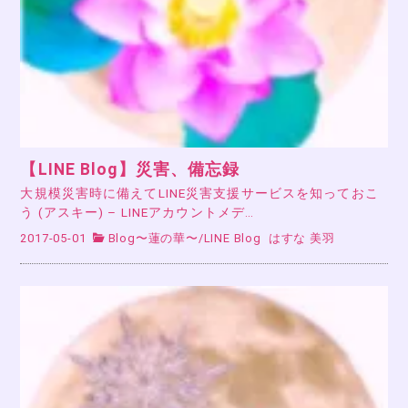
【LINE Blog】災害、備忘録
大規模災害時に備えてLINE災害支援サービスを知っておこ
う (アスキー) – LINEアカウントメデ…
2017-05-01
Blog〜蓮の華〜
/
LINE Blog
はすな 美羽