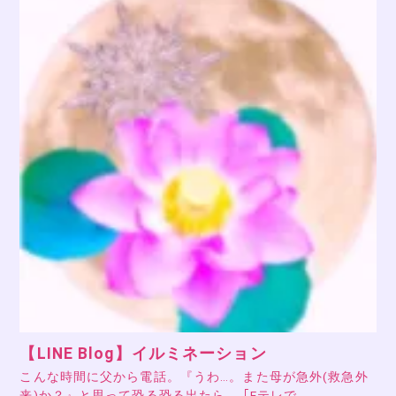
【LINE Blog】イルミネーション
こんな時間に父から電話。『うわ…。また母が急外(救急外
来)か？』と思って恐る恐る出たら、 ｢Eテレで…