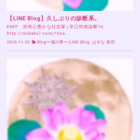
【LINE Blog】久しぶりの診断系。
ENFP 好奇心豊かな社交家 | 辛口性格診断16
http://seikaku7.com/16se…
2016-11-30
Blog〜蓮の華〜
/
LINE Blog
はすな 美羽