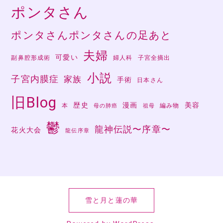
ポンタさん
ポンタさんポンタさんの足あと
夫婦
可愛い
副鼻腔形成術
婦人科
子宮全摘出
小説
子宮内膜症
家族
手術
日本さん
旧Blog
歴史
漫画
美容
本
編み物
母の肺癌
祖母
鬱
龍神伝説〜序章〜
花火大会
龍伝序章
雪と月と蓮の華