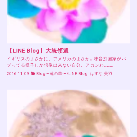
【LINE Blog】大統領選
イギリスのまさかに、アメリカのまさか｡ 味音痴国家がパ
ブってる様子しか想像出来ない自分、アカンわ………
2016-11-09
Blog〜蓮の華〜
/
LINE Blog
はすな 美羽