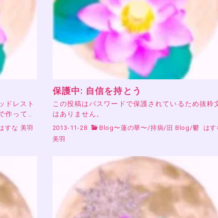
保護中: 自信を持とう
ヘッドレスト
この投稿はパスワードで保護されているため抜粋
で作って…
はありません。
はすな 美羽
2013-11-28
Blog〜蓮の華〜
/
持病
/
旧 Blog
/
鬱
はす
美羽