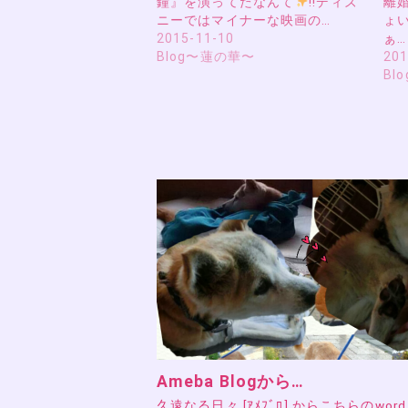
鐘』を演ってたなんて
!!ディズ
離
ニーではマイナーな映画の…
ょ
2015-11-10
ぁ…
Blog〜蓮の華〜
201
Bl
Ameba Blogから…
久遠なる日々 [ｱﾒﾌﾞﾛ] からこちらのword 