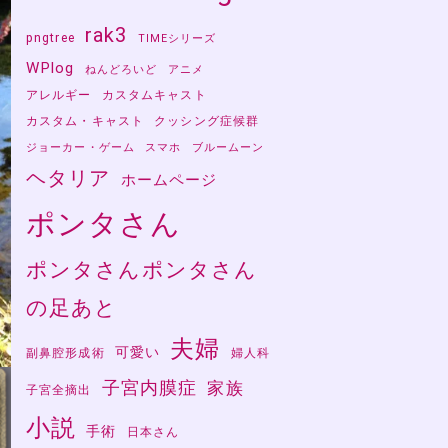
rak3
pngtree
TIMEシリーズ
WPlog
ねんどろいど
アニメ
アレルギー
カスタムキャスト
カスタム・キャスト
クッシング症候群
ジョーカー・ゲーム
スマホ
ブルームーン
ヘタリア
ホームページ
ポンタさん
ポンタさんポンタさん
の足あと
夫婦
可愛い
副鼻腔形成術
婦人科
子宮内膜症
家族
子宮全摘出
小説
手術
日本さん