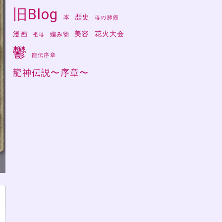
旧Blog
歴史
本
母の肺癌
漫画
美容
花火大会
編み物
祖母
鬱
龍伝序章
龍神伝説〜序章〜