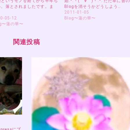
婚というモノを経てから半年ち
始:*:・(￣∀￣)・:*: ただ単に昔の
い。落とされましたです。ま
Blogを消そうかどうしよう…
2011-01-05
0-05-12
Blog〜蓮の華〜
og〜蓮の華〜
関連投稿
pressにブ