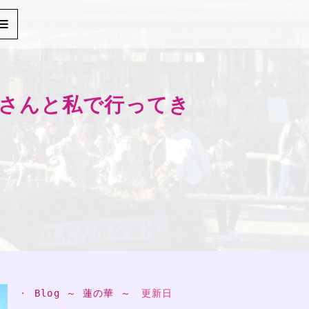
ァさんと私で行ってき
・ 
Blog ～ 蓮の華 ～
　更新日