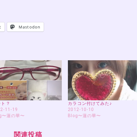
t
Mastodon
ート？
カラコン付けてみた♪
2-11-19
2012-10-10
og〜蓮の華〜
Blog〜蓮の華〜
関連投稿