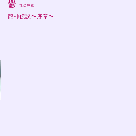
鬱
龍伝序章
龍神伝説〜序章〜