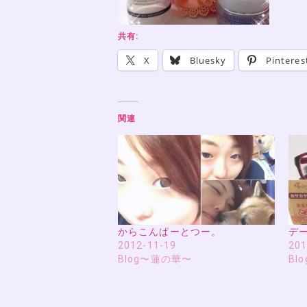
共有:
X
Bluesky
Pinteres
関連
からこんぱーとつー。
デ
2012-11-19
201
Blog〜蓮の華〜
Bl