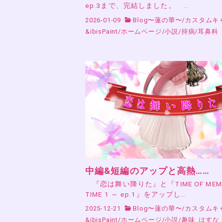
ep.3まで、完結しました。 …
2026-01-09
Blog〜蓮の華〜
/
カスタムキ
&ibisPaint
/
ホームページ
/
小説
/
持病
/
耳鼻科
中編&短編のアップと高熱……
『恋は舞い降りた』と『TIME OF MEMO
TIME 1 ～ ep.1』をアップし…
2025-12-21
Blog〜蓮の華〜
/
カスタムキ
&ibisPaint
/
ホームページ
/
小説
/
趣味
はすな