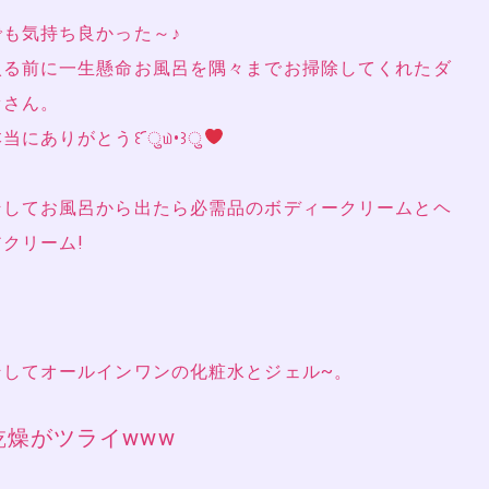
でも気持ち良かった～♪
入る前に一生懸命お風呂を隅々までお掃除してくれたダ
ァさん。
当にありがとう꒰ ︠ु௰•꒱ु
そしてお風呂から出たら必需品のボディークリームとヘ
アクリーム!
そしてオールインワンの化粧水とジェル~。
乾燥がツライwww