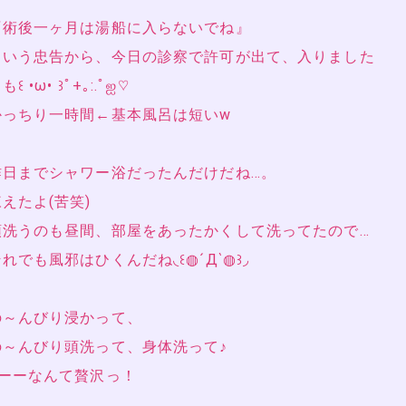
『術後一ヶ月は湯船に入らないでね』
という忠告から、今日の診察で許可が出て、入りました
も꒰ •ω• ꒱ﾟ+｡:.ﾟஐ♡
かっちり一時間←基本風呂は短いw
昨日までシャワー浴だったんだけだね…。
凍えたよ(苦笑)
頭洗うのも昼間、部屋をあったかくして洗ってたので…
れでも風邪はひくんだね◟꒰◍´Д‵◍꒱◞
の～んびり浸かって、
の～んびり頭洗って、身体洗って♪
…ーーなんて贅沢っ！