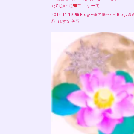
た꒰ ︠ु௰•꒱ु
て、ゆーて…
2012-11-19
Blog〜蓮の華〜
/
旧 Blog
/
漫
品
はすな 美羽