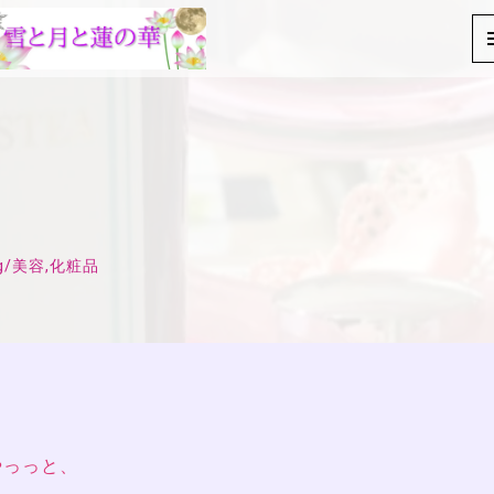
g
/
美容,化粧品
やっっと、