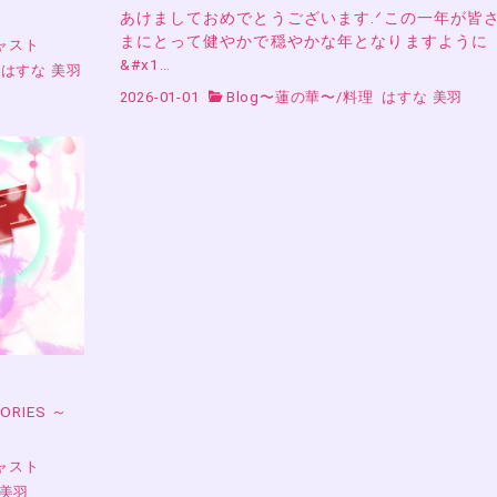
あけましておめでとうございます.ᐟこの一年が皆
まにとって健やかで穏やかな年となりますように
ャスト
&#x1…
はすな 美羽
2026-01-01
Blog〜蓮の華〜
/
料理
はすな 美羽
RIES ～
ャスト
 美羽