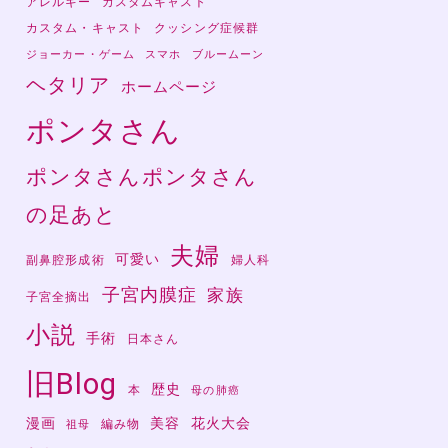
アレルギー
カスタムキャスト
カスタム・キャスト
クッシング症候群
ジョーカー・ゲーム
スマホ
ブルームーン
ヘタリア
ホームページ
ポンタさん
ポンタさんポンタさん
の足あと
夫婦
可愛い
副鼻腔形成術
婦人科
子宮内膜症
家族
子宮全摘出
小説
手術
日本さん
旧Blog
歴史
本
母の肺癌
漫画
美容
花火大会
編み物
祖母