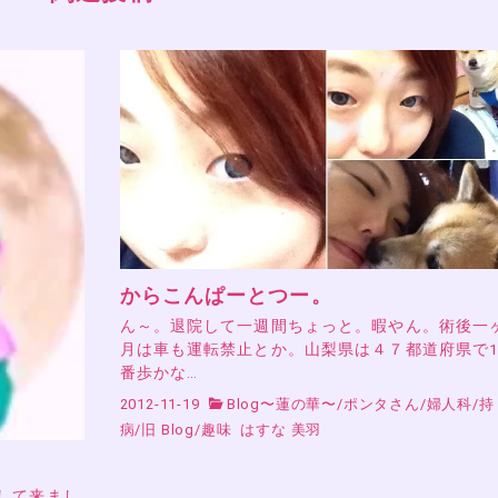
からこんぱーとつー。
ん～。退院して一週間ちょっと。暇やん。術後一
月は車も運転禁止とか。山梨県は４７都道府県で
番歩かな…
2012-11-19
Blog〜蓮の華〜
/
ポンタさん
/
婦人科
/
持
病
/
旧 Blog
/
趣味
はすな 美羽
して来まし