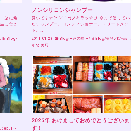
ノンシリコンシャンプー
。 兎に角
良いです☆(*´▽｀*)ノキラッ☆彡 今まで使ってい
先生に伝え
たシャンプー、コンディショナー、トリートメン
ト。…
病
/
旧 Blog
/
2011-01-23
Blog〜蓮の華〜
/
旧 Blog
/
美容,化粧品
すな 美羽
2026年 あけましておめでとうございま
す！
』のep.1～