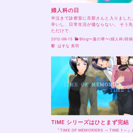
婦人科の日
半泣きで診察室に旦那さんと入りました
辛いし、日常生活が儘ならない。 そう
ただけで…
2012-08-15
Blog〜蓮の華〜
/
婦人科
/
持
鬱
はすな 美羽
TIME シリーズはひとまず完結
『TIME OF MEMORIERS ～TIME 1～