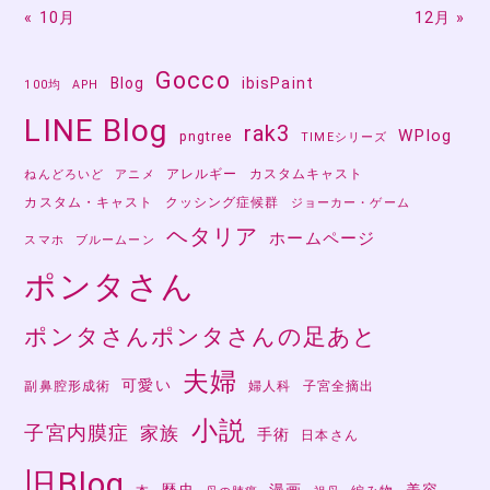
« 10月
12月 »
Gocco
Blog
ibisPaint
100均
APH
LINE Blog
rak3
WPlog
pngtree
TIMEシリーズ
アレルギー
カスタムキャスト
ねんどろいど
アニメ
カスタム・キャスト
クッシング症候群
ジョーカー・ゲーム
ヘタリア
ホームページ
スマホ
ブルームーン
ポンタさん
ポンタさんポンタさんの足あと
夫婦
可愛い
副鼻腔形成術
婦人科
子宮全摘出
小説
子宮内膜症
家族
手術
日本さん
旧Blog