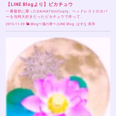
【LINE Blogより】ピカチュウ
一番最初に乗ったDAIHATSUのopty、ヘッドレストのカバ
ーを当時大好きだったピカチュウで作って…
2013-11-29
Blog〜蓮の華〜
/
LINE Blog
はすな 美羽