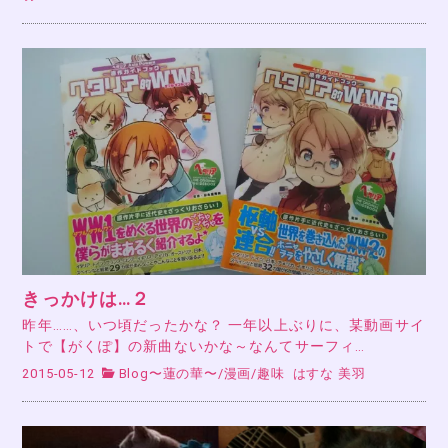
きっかけは…２
昨年……、いつ頃だったかな？ 一年以上ぶりに、某動画サイ
トで【がくぽ】の新曲ないかな～なんてサーフィ…
2015-05-12
Blog〜蓮の華〜
/
漫画
/
趣味
はすな 美羽