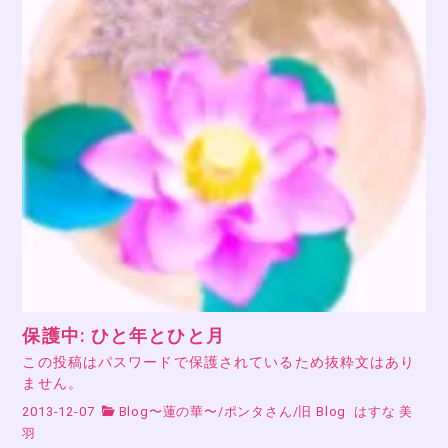
保護中: ひと年とひと月
この投稿はパスワードで保護されているため抜粋文はあり
ません。
2013-12-07
Blog〜蓮の華〜
/
ポンタさん
/
旧 Blog
はすな 美
羽