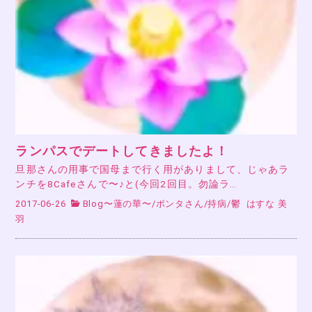
ランパスでデートしてきましたよ！
旦那さんの用事で国母まで行く用がありまして、じゃあラ
ンチを8Cafeさんで〜♪と(今回2回目。勿論ラ…
2017-06-26
Blog〜蓮の華〜
/
ポンタさん
/
持病
/
鬱
はすな 美
羽