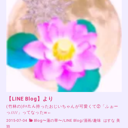
【LINE Blog】より
(竹林の)ﾁﾊたん持ったおじいちゃんが可愛くて②「ふぉー
っ////」ってなったw←
2015-07-04
Blog〜蓮の華〜
/
LINE Blog
/
漫画
/
趣味
はすな 美
羽