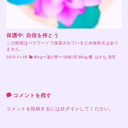
保護中: 自信を持とう
この投稿はパスワードで保護されているため抜粋文はあり
ません。
2013-11-28
Blog〜蓮の華〜
/
持病
/
旧 Blog
/
鬱
はすな 美羽
コメントを残す
コメントを投稿するには
ログイン
してください。