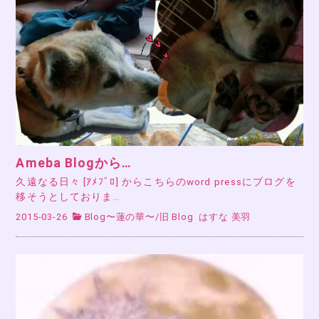
Ameba Blogから…
久遠なる日々 [ｱﾒﾌﾞﾛ] からこちらのword pressにブログを
移そうとしておりま…
2015-03-26
Blog〜蓮の華〜
/
旧 Blog
はすな 美羽