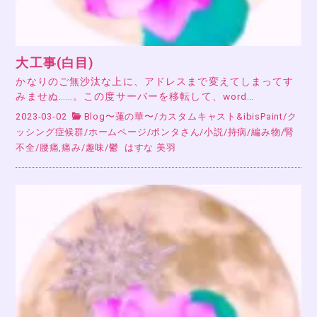
大工事(白目)
かなりのご無沙汰な上に、アドレスまで変えてしまってす
みませぬ……。この度サーバーを移転して、word…
2023-03-02
Blog〜蓮の華〜
/
カスタムキャスト&ibisPaint
/
ク
ッシング症候群
/
ホームページ
/
ポンタさん
/
小説
/
持病
/
編み物
/
腎
不全
/
腰痛,痛み
/
趣味
/
鬱
はすな 美羽