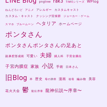
LINE Blog
rak3
WPlog
pngtree
TIMEシリーズ
アレルギー
カスタムキャスト
ねんどろいど
アニメ
カスタム・キャスト
クッシング症候群
ジョーカー・ゲーム
ヘタリア
ホームページ
スマホ
ブルームーン
ポンタさん
ポンタさんポンタさんの足あと
夫婦
可愛い
副鼻腔形成術
婦人科
子宮全摘出
小説
子宮内膜症
家族
手術
日本さん
旧Blog
歴史
漫画
美容
本
編み物
母の肺癌
祖母
鬱
龍神伝説〜序章〜
花火大会
龍伝序章