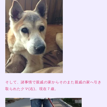
そして、諸事情で親戚の家からそのまた親戚の家へ引き
取られたクマ(右)。現在７歳。