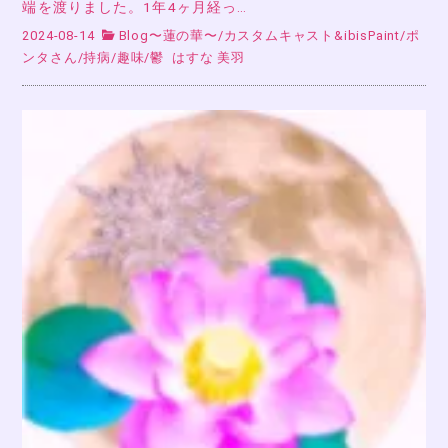
端を渡りました。1年4ヶ月経っ…
2024-08-14
Blog〜蓮の華〜
/
カスタムキャスト&ibisPaint
/
ポ
ンタさん
/
持病
/
趣味
/
鬱
はすな 美羽