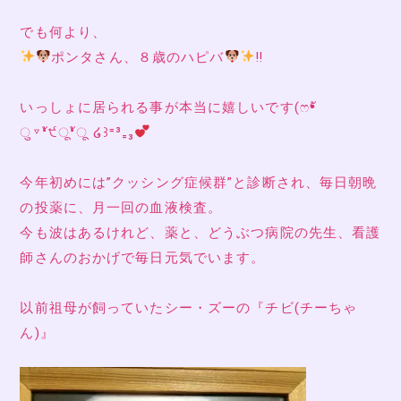
でも何より、
ポンタさん、８歳のハピバ
‼
いっしょに居られる事が本当に嬉しいです(ෆ❛ั
ु▿❛ั੯ू❛ัू ໒꒱⁼³₌₃
今年初めには”クッシング症候群”と診断され、毎日朝晩
の投薬に、月一回の血液検査。
今も波はあるけれど、薬と、どうぶつ病院の先生、看護
師さんのおかげで毎日元気でいます。
以前祖母が飼っていたシー・ズーの『チビ(チーちゃ
ん)』