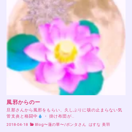
風邪からのー
旦那さんから風邪をもらい、久しぶりに咳の止まらない気
管支炎と格闘中
・ 掛け布団が…
2018-04-18
Blog〜蓮の華〜
/
ポンタさん
はすな 美羽