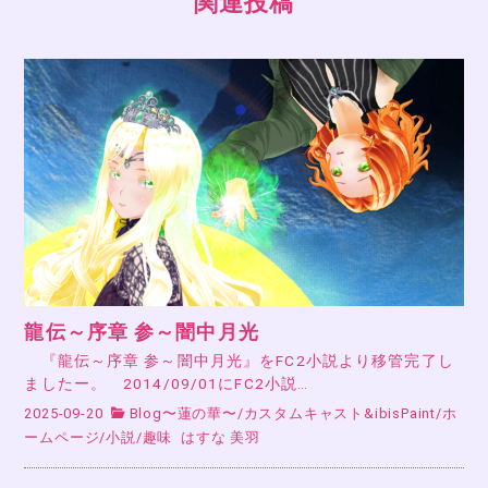
関連投稿
龍伝～序章 参～闇中月光
『龍伝～序章 参～闇中月光』をFC2小説より移管完了し
ましたー。 2014/09/01にFC2小説…
2025-09-20
Blog〜蓮の華〜
/
カスタムキャスト&ibisPaint
/
ホ
ームページ
/
小説
/
趣味
はすな 美羽