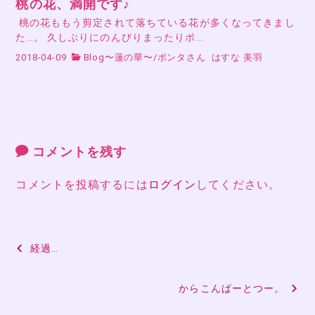
桃の花、満開です♪
桃の花ももう剪定されて落ちている花が多くなってきまし
た…。 久しぶりにのんびりまったりポ…
2018-04-09
Blog〜蓮の華〜
/
ポンタさん
はすな 美羽
コメントを残す
コメントを投稿するには
ログイン
してください。
投
経過…
稿
からこんぱーとつー。
ナ