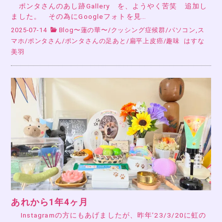
ポンタさんのあし跡Gallery を、ようやく苦笑 追加し
ました。 その為にGoogleフォトを見…
2025-07-14
Blog〜蓮の華〜
/
クッシング症候群
/
パソコン,ス
マホ
/
ポンタさん
/
ポンタさんの足あと
/
扁平上皮癌
/
趣味
はすな
美羽
あれから1年4ヶ月
Instagramの方にもあげましたが、昨年’23/3/20に虹の