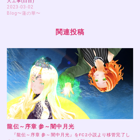
大工事(白目)
2023-03-02
Blog〜蓮の華〜
関連投稿
龍伝～序章 参～闇中月光
『龍伝～序章 参～闇中月光』をFC2小説より移管完了し