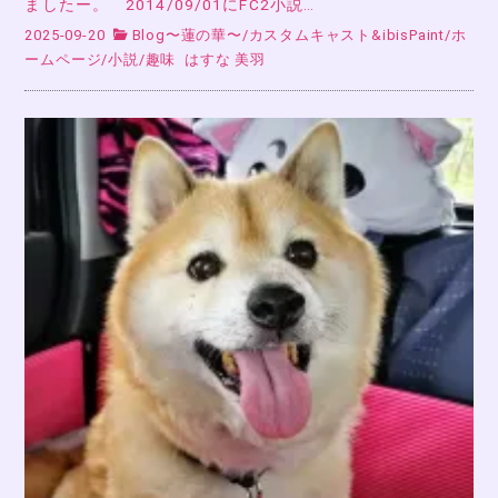
ましたー。 2014/09/01にFC2小説…
2025-09-20
Blog〜蓮の華〜
/
カスタムキャスト&ibisPaint
/
ホ
ームページ
/
小説
/
趣味
はすな 美羽