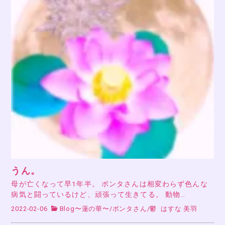
うん。
母が亡くなって早1年半。 ポンタさんは相変わらず色んな
病気と闘っているけど、頑張って生きてる。 動物…
2022-02-06
Blog〜蓮の華〜
/
ポンタさん
/
鬱
はすな 美羽