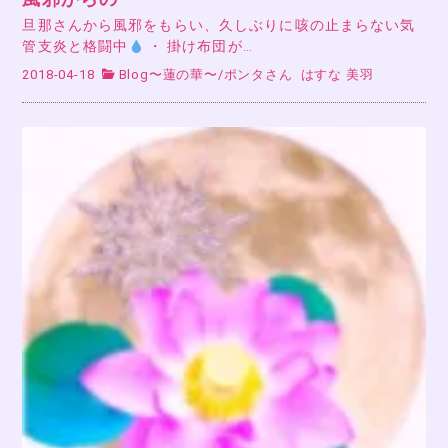
旦那さんから風邪をもらい、久しぶりに咳の止まらない気
管支炎と格闘中
・ 掛け布団が…
2018-04-18
Blog〜蓮の華〜
/
ポンタさん
はすな 美羽