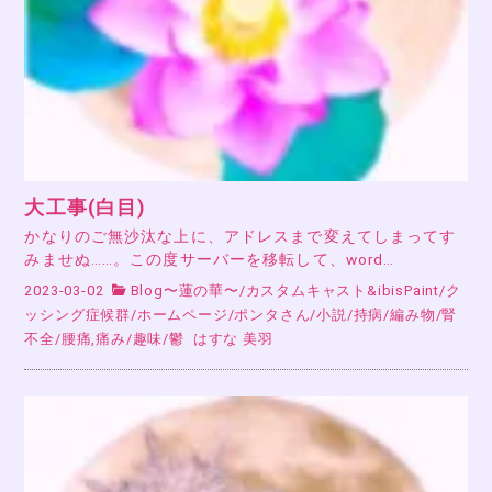
大工事(白目)
かなりのご無沙汰な上に、アドレスまで変えてしまってす
みませぬ……。この度サーバーを移転して、word…
2023-03-02
Blog〜蓮の華〜
/
カスタムキャスト&ibisPaint
/
ク
ッシング症候群
/
ホームページ
/
ポンタさん
/
小説
/
持病
/
編み物
/
腎
不全
/
腰痛,痛み
/
趣味
/
鬱
はすな 美羽