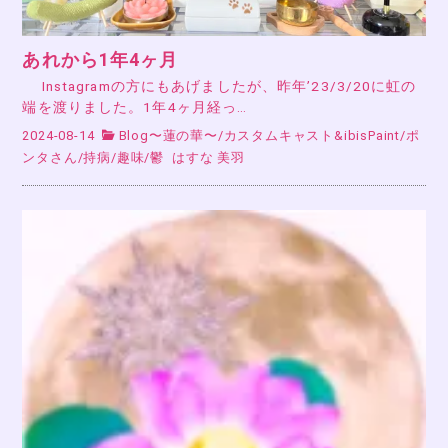
あれから1年4ヶ月
Instagramの方にもあげましたが、昨年’23/3/20に虹の
端を渡りました。1年4ヶ月経っ…
2024-08-14
Blog〜蓮の華〜
/
カスタムキャスト&ibisPaint
/
ポ
ンタさん
/
持病
/
趣味
/
鬱
はすな 美羽