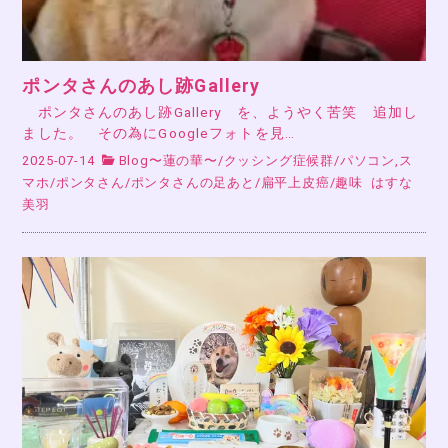
ポンタさんのあし跡Gallery
ポンタさんのあし跡Gallery を、ようやく苦笑 追加し
ました。 その為にGoogleフォトを見…
2025-07-14
Blog〜蓮の華〜
/
クッシング症候群
/
パソコン,ス
マホ
/
ポンタさん
/
ポンタさんの足あと
/
扁平上皮癌
/
趣味
はすな
美羽