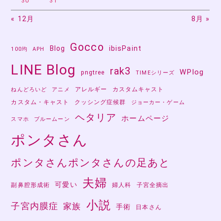
30
31
« 12月
8月 »
Gocco
Blog
ibisPaint
100均
APH
LINE Blog
rak3
WPlog
pngtree
TIMEシリーズ
アレルギー
カスタムキャスト
ねんどろいど
アニメ
カスタム・キャスト
クッシング症候群
ジョーカー・ゲーム
ヘタリア
ホームページ
スマホ
ブルームーン
ポンタさん
ポンタさんポンタさんの足あと
夫婦
可愛い
副鼻腔形成術
婦人科
子宮全摘出
小説
子宮内膜症
家族
手術
日本さん