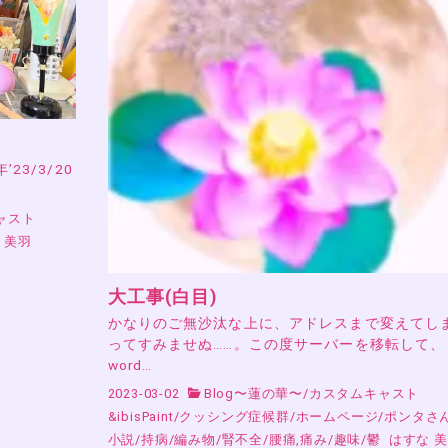
23/3/20
ャスト
 美羽
大工事(白目)
かなりのご無沙汰な上に、アドレスまで変えてし
ってすみませぬ……。この度サーバーを移転して、
word…
2023-03-02
Blog〜蓮の華〜
/
カスタムキャスト
&ibisPaint
/
クッシング症候群
/
ホームページ
/
ポンタさ
小説
/
持病
/
編み物
/
腎不全
/
腰痛,痛み
/
趣味
/
鬱
はすな 美