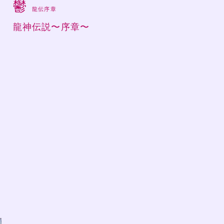
鬱
龍伝序章
龍神伝説〜序章〜