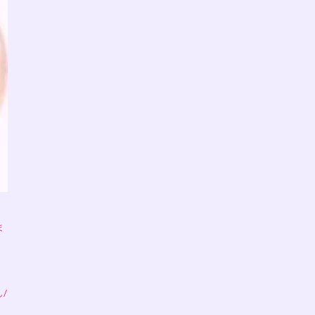
ま
ん
/