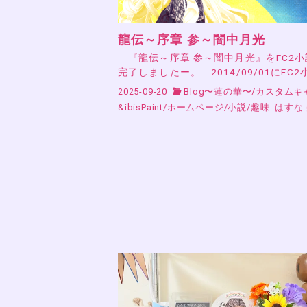
龍伝～序章 参～闇中月光
『龍伝～序章 参～闇中月光』をFC2
完了しましたー。 2014/09/01にFC2
2025-09-20
Blog〜蓮の華〜
/
カスタムキ
&ibisPaint
/
ホームページ
/
小説
/
趣味
はすな