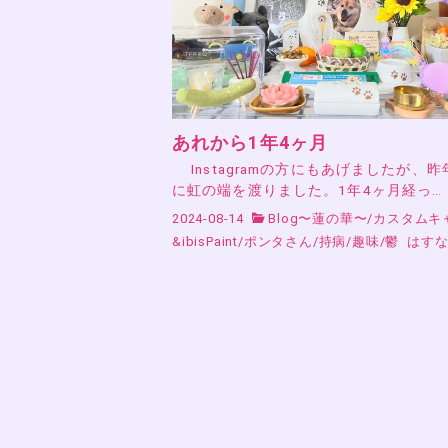
あれから1年4ヶ月
Instagramの方にもあげましたが、昨年’
に虹の端を渡りました。1年4ヶ月経っ…
2024-08-14
Blog〜蓮の華〜
/
カスタムキ
&ibisPaint
/
ポンタさん
/
持病
/
趣味
/
鬱
はすな