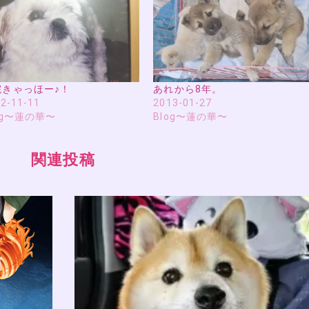
院きゃっほー♪！
あれから8年。
2-11-11
2013-01-27
og〜蓮の華〜
Blog〜蓮の華〜
関連投稿