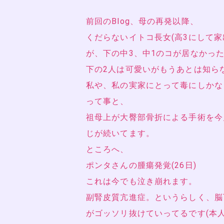
前回のBlog、母の再発以降、
くだらないイトコ長女(高3にして
が、下の中3、中1のコが居なかっ
下の2人は可愛いがもうあとは知ら
私や、私の実家にとって毒にしかな
って事と、
祖母上が大臀部骨折による手術を今
じが続いてます。
ところへ、
ポンタさんの腫瘍発覚(26日)
これは今でも泣き崩れます。
副腎皮質亢進症。というらしく、脳
がゴッソリ抜けていってるです(本