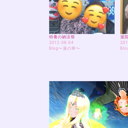
特養の納涼祭
退
2012-08-04
201
Blog〜蓮の華〜
Bl