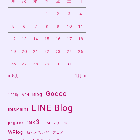
月
火
水
木
金
土
日
1
2
3
4
5
6
7
8
9
10
11
12
13
14
15
16
17
18
19
20
21
22
23
24
25
26
27
28
29
30
31
« 5月
1月 »
Gocco
Blog
100均
APH
LINE Blog
ibisPaint
rak3
pngtree
TIMEシリーズ
WPlog
ねんどろいど
アニメ