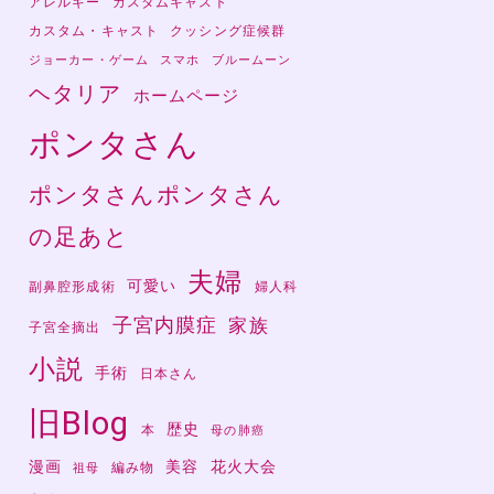
アレルギー
カスタムキャスト
カスタム・キャスト
クッシング症候群
ジョーカー・ゲーム
スマホ
ブルームーン
ヘタリア
ホームページ
ポンタさん
ポンタさんポンタさん
の足あと
夫婦
可愛い
副鼻腔形成術
婦人科
子宮内膜症
家族
子宮全摘出
小説
手術
日本さん
旧Blog
歴史
本
母の肺癌
漫画
美容
花火大会
編み物
祖母