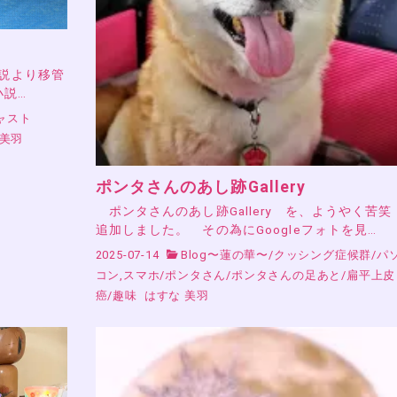
小説より移管
小説…
ャスト
 美羽
ポンタさんのあし跡Gallery
ポンタさんのあし跡Gallery を、ようやく苦
追加しました。 その為にGoogleフォトを見…
2025-07-14
Blog〜蓮の華〜
/
クッシング症候群
/
パ
コン,スマホ
/
ポンタさん
/
ポンタさんの足あと
/
扁平上皮
癌
/
趣味
はすな 美羽