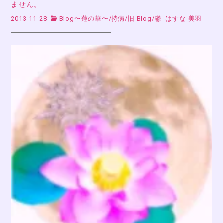
ません。
2013-11-28
Blog〜蓮の華〜
/
持病
/
旧 Blog
/
鬱
はすな 美羽