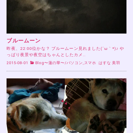
ブルームーン
昨夜、22:00位かな？ ブルームーン見れました(´ω｀*)♪ や
っぱり夜景や夜空はちゃんとしたカメ…
2015-08-01
Blog〜蓮の華〜
/
パソコン,スマホ
はすな 美羽