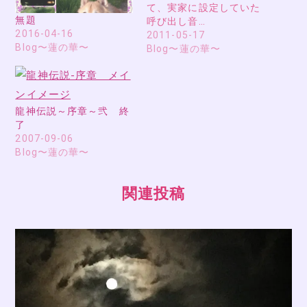
て、実家に設定していた
無題
呼び出し音…
2016-04-16
2011-05-17
Blog〜蓮の華〜
Blog〜蓮の華〜
龍神伝説～序章～弐 終
了
2007-09-06
Blog〜蓮の華〜
関連投稿