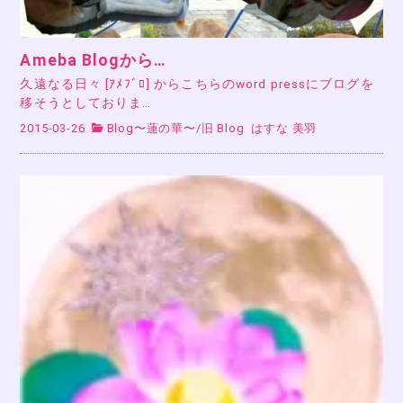
Ameba Blogから…
久遠なる日々 [ｱﾒﾌﾞﾛ] からこちらのword pressにブログを
移そうとしておりま…
2015-03-26
Blog〜蓮の華〜
/
旧 Blog
はすな 美羽