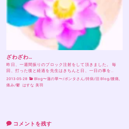
ざわざわ…
昨日、一週間振りのブロック注射をして頂きました。 毎
回、打った後と経過を先生はきちんと日、一日の事を…
2013-05-28
Blog〜蓮の華〜
/
ポンタさん
/
持病
/
旧 Blog
/
腰痛,
痛み
/
鬱
はすな 美羽
コメントを残す