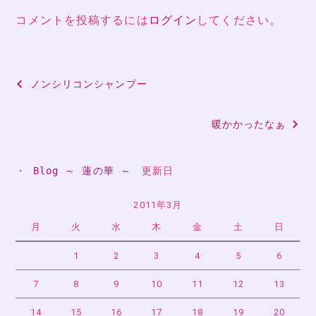
コメントを投稿するには
ログイン
してください。
投
ノンシリコンシャンプー
稿
暖かかったなぁ
ナ
ビ
・ 
Blog ～ 蓮の華 ～
　更新日
ゲ
ー
2011年3月
月
火
水
木
金
土
日
シ
ョ
1
2
3
4
5
6
ン
7
8
9
10
11
12
13
14
15
16
17
18
19
20