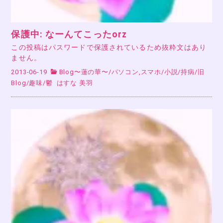
保護中: なーんてこったorz
この投稿はパスワードで保護されているため抜粋文はあり
ません。
2013-06-19
Blog〜蓮の華〜
/
パソコン,スマホ
/
小説
/
持病
/
旧
Blog
/
趣味
/
鬱
はすな 美羽