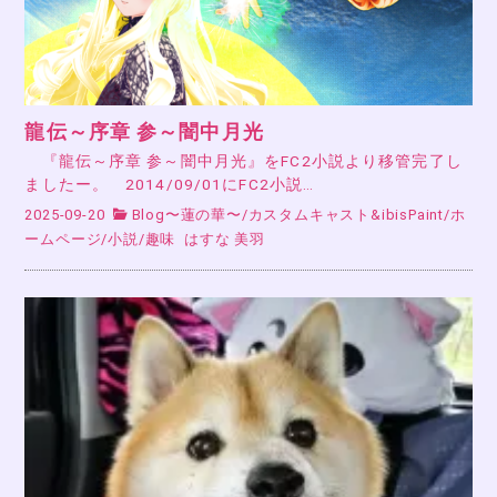
龍伝～序章 参～闇中月光
『龍伝～序章 参～闇中月光』をFC2小説より移管完了し
ましたー。 2014/09/01にFC2小説…
2025-09-20
Blog〜蓮の華〜
/
カスタムキャスト&ibisPaint
/
ホ
ームページ
/
小説
/
趣味
はすな 美羽