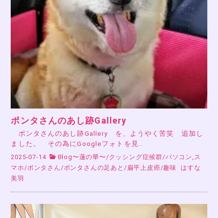
ポンタさんのあし跡Gallery
ポンタさんのあし跡Gallery を、ようやく苦笑 追加し
ました。 その為にGoogleフォトを見…
2025-07-14
Blog〜蓮の華〜
/
クッシング症候群
/
パソコン,ス
マホ
/
ポンタさん
/
ポンタさんの足あと
/
扁平上皮癌
/
趣味
はすな
美羽