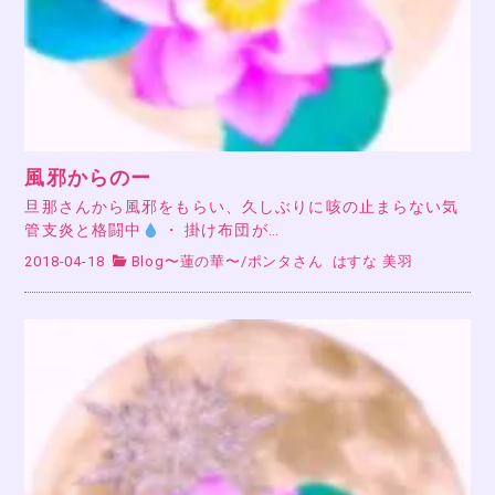
風邪からのー
旦那さんから風邪をもらい、久しぶりに咳の止まらない気
管支炎と格闘中
・ 掛け布団が…
2018-04-18
Blog〜蓮の華〜
/
ポンタさん
はすな 美羽