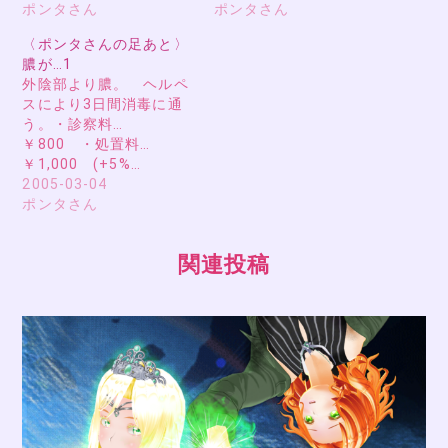
ポンタさん
ポンタさん
〈ポンタさんの足あと〉
膿が…1
外陰部より膿。 ヘルペ
スにより3日間消毒に通
う。・診察料…
￥800 ・処置料…
￥1,000 (+5%…
2005-03-04
ポンタさん
関連投稿