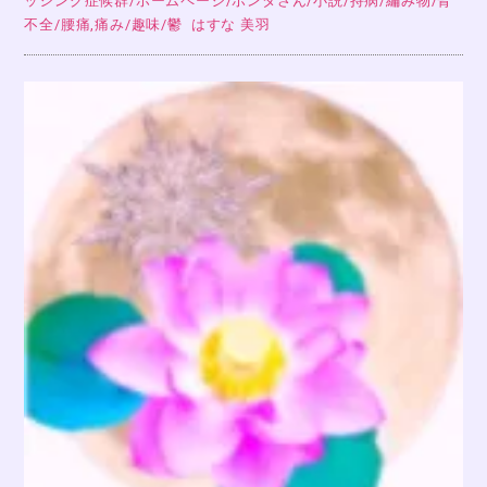
ッシング症候群
/
ホームページ
/
ポンタさん
/
小説
/
持病
/
編み物
/
腎
不全
/
腰痛,痛み
/
趣味
/
鬱
はすな 美羽