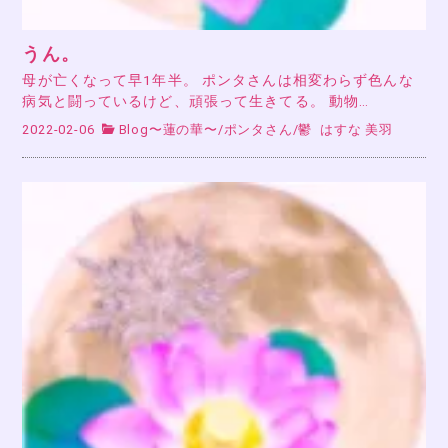
うん。
母が亡くなって早1年半。 ポンタさんは相変わらず色んな
病気と闘っているけど、頑張って生きてる。 動物…
2022-02-06
Blog〜蓮の華〜
/
ポンタさん
/
鬱
はすな 美羽