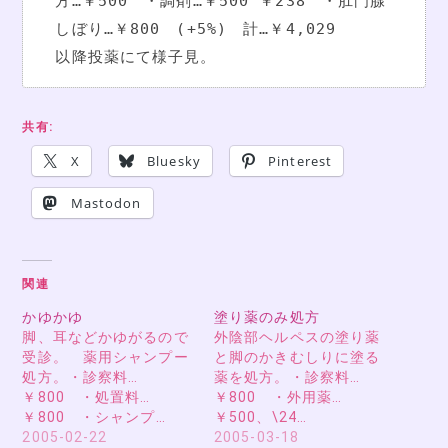
方…￥500　・調剤…￥500 ￥238　・肛門腺
しぼり…￥800　(+5%)　計…￥4,029
以降投薬にて様子見。
共有:
X
Bluesky
Pinterest
Mastodon
関連
かゆかゆ
塗り薬のみ処方
脚、耳などかゆがるので
外陰部ヘルペスの塗り薬
受診。 薬用シャンプー
と脚のかきむしりに塗る
処方。・診察料…
薬を処方。・診察料…
￥800 ・処置料…
￥800 ・外用薬…
￥800 ・シャンプ…
￥500、\24…
2005-02-22
2005-03-18