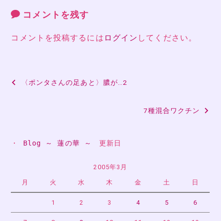
コメントを残す
コメントを投稿するには
ログイン
してください。
投
〈ポンタさんの足あと〉膿が…2
稿
7種混合ワクチン
ナ
ビ
・ 
Blog ～ 蓮の華 ～
　更新日
ゲ
ー
2005年3月
月
火
水
木
金
土
日
シ
ョ
1
2
3
4
5
6