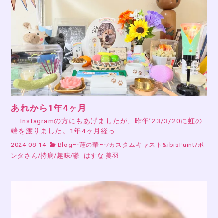
あれから1年4ヶ月
Instagramの方にもあげましたが、昨年’23/3/20に虹の
端を渡りました。1年4ヶ月経っ…
2024-08-14
Blog〜蓮の華〜
/
カスタムキャスト&ibisPaint
/
ポ
ンタさん
/
持病
/
趣味
/
鬱
はすな 美羽