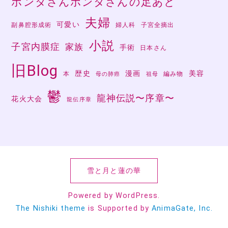
ポンタさんポンタさんの足あと
夫婦
可愛い
副鼻腔形成術
婦人科
子宮全摘出
小説
子宮内膜症
家族
手術
日本さん
旧Blog
歴史
漫画
美容
本
編み物
母の肺癌
祖母
鬱
龍神伝説〜序章〜
花火大会
龍伝序章
雪と月と蓮の華
Powered by WordPress.
The Nishiki theme
is Supported by
AnimaGate, Inc.