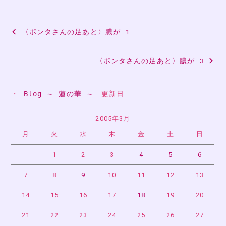
投
〈ポンタさんの足あと〉膿が…1
稿
〈ポンタさんの足あと〉膿が…3
ナ
ビ
・ 
Blog ～ 蓮の華 ～
　更新日
ゲ
ー
2005年3月
月
火
水
木
金
土
日
シ
ョ
1
2
3
4
5
6
ン
7
8
9
10
11
12
13
14
15
16
17
18
19
20
21
22
23
24
25
26
27