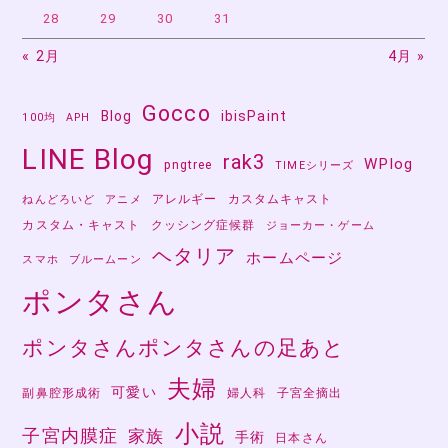
28
29
30
31
« 2月
4月 »
Gocco
Blog
ibisPaint
100均
APH
LINE Blog
rak3
WPlog
pngtree
TIMEシリーズ
アレルギー
カスタムキャスト
ねんどろいど
アニメ
カスタム・キャスト
クッシング症候群
ジョーカー・ゲーム
ヘタリア
ホームページ
スマホ
ブルームーン
ポンタさん
ポンタさんポンタさんの足あと
夫婦
可愛い
副鼻腔形成術
婦人科
子宮全摘出
小説
子宮内膜症
家族
手術
日本さん