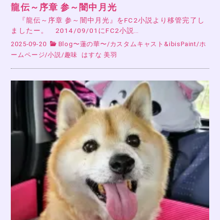
龍伝～序章 参～闇中月光
『龍伝～序章 参～闇中月光』をFC2小説より移管完了し
ましたー。 2014/09/01にFC2小説…
2025-09-20
Blog〜蓮の華〜
/
カスタムキャスト&ibisPaint
/
ホ
ームページ
/
小説
/
趣味
はすな 美羽