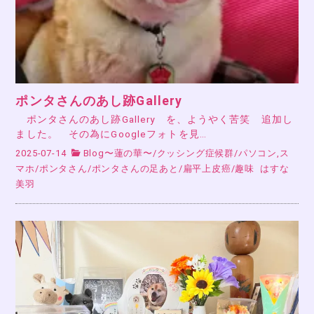
ポンタさんのあし跡Gallery
ポンタさんのあし跡Gallery を、ようやく苦笑 追加し
ました。 その為にGoogleフォトを見…
2025-07-14
Blog〜蓮の華〜
/
クッシング症候群
/
パソコン,ス
マホ
/
ポンタさん
/
ポンタさんの足あと
/
扁平上皮癌
/
趣味
はすな
美羽