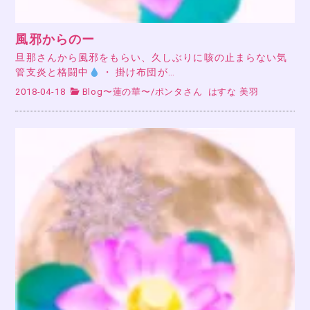
風邪からのー
旦那さんから風邪をもらい、久しぶりに咳の止まらない気
管支炎と格闘中
・ 掛け布団が…
2018-04-18
Blog〜蓮の華〜
/
ポンタさん
はすな 美羽