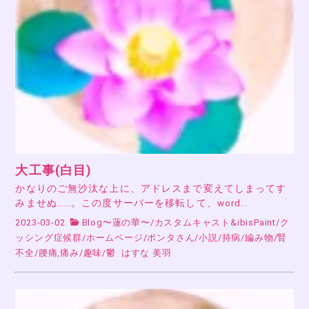
大工事(白目)
かなりのご無沙汰な上に、アドレスまで変えてしまってす
みませぬ……。この度サーバーを移転して、word…
2023-03-02
Blog〜蓮の華〜
/
カスタムキャスト&ibisPaint
/
ク
ッシング症候群
/
ホームページ
/
ポンタさん
/
小説
/
持病
/
編み物
/
腎
不全
/
腰痛,痛み
/
趣味
/
鬱
はすな 美羽