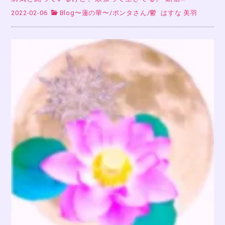
2022-02-06
Blog〜蓮の華〜
/
ポンタさん
/
鬱
はすな 美羽