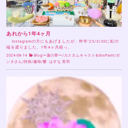
あれから1年4ヶ月
Instagramの方にもあげましたが、昨年’23/3/20に虹の
端を渡りました。1年4ヶ月経っ…
2024-08-14
Blog〜蓮の華〜
/
カスタムキャスト&ibisPaint
/
ポ
ンタさん
/
持病
/
趣味
/
鬱
はすな 美羽