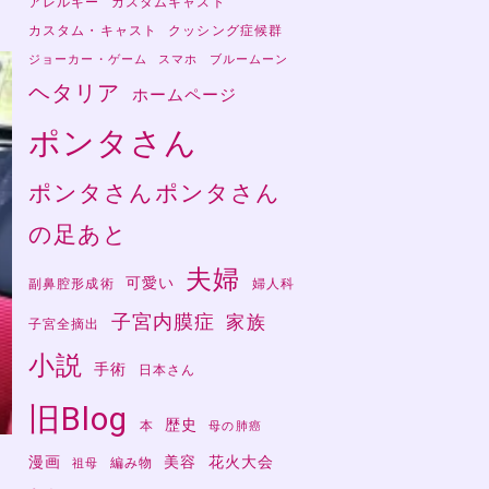
アレルギー
カスタムキャスト
カスタム・キャスト
クッシング症候群
ジョーカー・ゲーム
スマホ
ブルームーン
ヘタリア
ホームページ
ポンタさん
ポンタさんポンタさん
の足あと
夫婦
可愛い
副鼻腔形成術
婦人科
子宮内膜症
家族
子宮全摘出
小説
手術
日本さん
旧Blog
歴史
本
母の肺癌
漫画
美容
花火大会
編み物
祖母