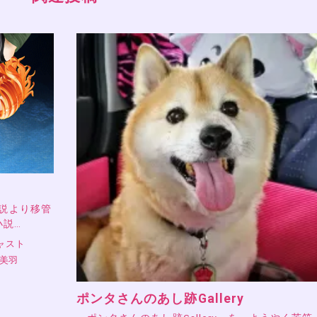
小説より移管
小説…
ャスト
 美羽
ポンタさんのあし跡Gallery