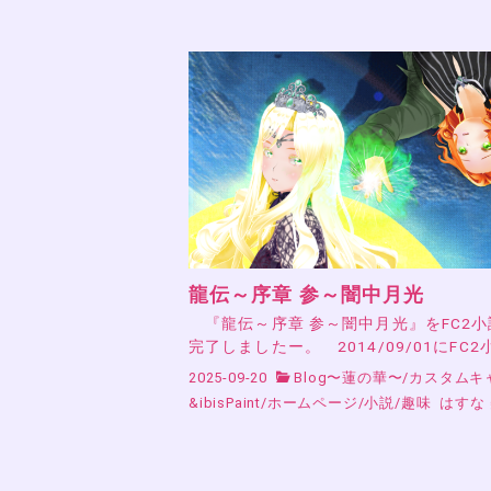
龍伝～序章 参～闇中月光
『龍伝～序章 参～闇中月光』をFC2
完了しましたー。 2014/09/01にFC2
2025-09-20
Blog〜蓮の華〜
/
カスタムキ
&ibisPaint
/
ホームページ
/
小説
/
趣味
はすな