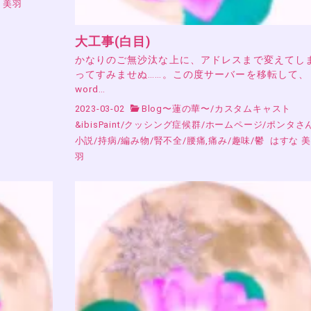
 美羽
大工事(白目)
かなりのご無沙汰な上に、アドレスまで変えてし
ってすみませぬ……。この度サーバーを移転して、
word…
2023-03-02
Blog〜蓮の華〜
/
カスタムキャスト
&ibisPaint
/
クッシング症候群
/
ホームページ
/
ポンタさ
小説
/
持病
/
編み物
/
腎不全
/
腰痛,痛み
/
趣味
/
鬱
はすな 美
羽