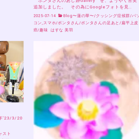
ポンタさんのあし跡Gallery を、ようやく苦
追加しました。 その為にGoogleフォトを見…
2025-07-14
Blog〜蓮の華〜
/
クッシング症候群
/
パ
コン,スマホ
/
ポンタさん
/
ポンタさんの足あと
/
扁平上皮
癌
/
趣味
はすな 美羽
23/3/20
ャスト