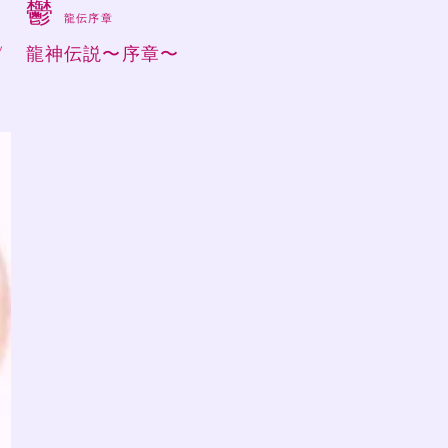
笑
鬱
龍伝序章
ソ
龍神伝説〜序章〜