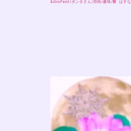
&ibisPaint
/
ポンタさん
/
持病
/
趣味
/
鬱
はすな