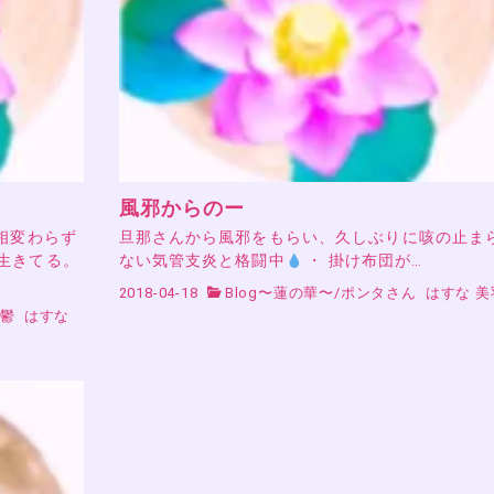
風邪からのー
相変わらず
旦那さんから風邪をもらい、久しぶりに咳の止ま
生きてる。
ない気管支炎と格闘中
・ 掛け布団が…
2018-04-18
Blog〜蓮の華〜
/
ポンタさん
はすな 美
/
鬱
はすな