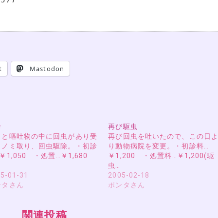
t
Mastodon
診
再び駆虫
ミと嘔吐物の中に回虫があり受
再び回虫を吐いたので、この日
。ノミ取り、回虫駆除。・初診
り動物病院を変更。・初診料…
￥1,050 ・処置…￥1,680
￥1,200 ・処置料…￥1,200(駆
虫…
5-01-31
2005-02-18
ンタさん
ポンタさん
関連投稿