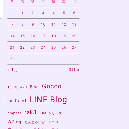
月
火
水
木
金
土
日
1
2
3
4
5
6
7
8
9
10
11
12
13
14
15
16
17
18
19
20
21
22
23
24
25
26
27
28
« 1月
3月 »
よ
Gocco
Blog
100均
APH
LINE Blog
ibisPaint
rak3
pngtree
TIMEシリーズ
WPlog
ねんどろいど
アニメ