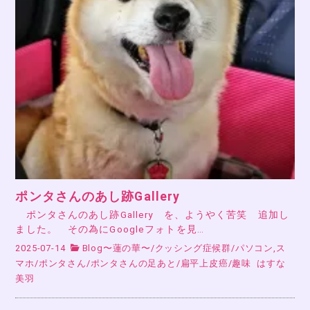
ポンタさんのあし跡Gallery
ポンタさんのあし跡Gallery を、ようやく苦笑 追加し
ました。 その為にGoogleフォトを見…
2025-07-14
Blog〜蓮の華〜
/
クッシング症候群
/
パソコン,ス
マホ
/
ポンタさん
/
ポンタさんの足あと
/
扁平上皮癌
/
趣味
はすな
美羽