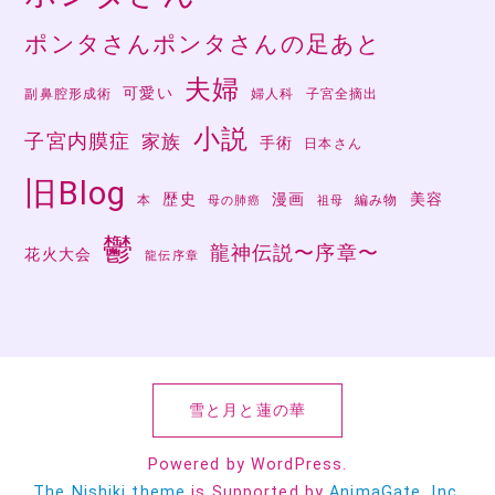
ポンタさんポンタさんの足あと
夫婦
可愛い
副鼻腔形成術
婦人科
子宮全摘出
小説
子宮内膜症
家族
手術
日本さん
旧Blog
歴史
漫画
美容
本
編み物
母の肺癌
祖母
鬱
龍神伝説〜序章〜
花火大会
龍伝序章
雪と月と蓮の華
Powered by WordPress.
The Nishiki theme
is Supported by
AnimaGate, Inc.