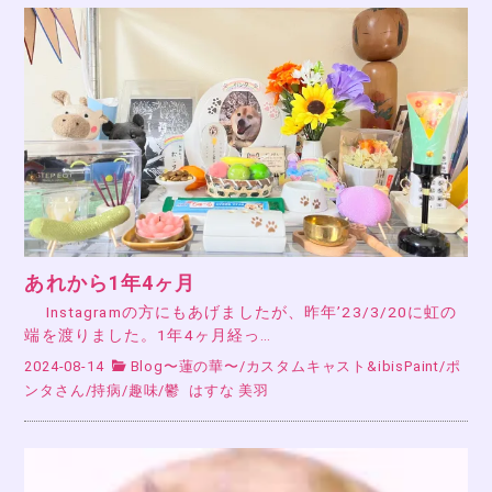
あれから1年4ヶ月
Instagramの方にもあげましたが、昨年’23/3/20に虹の
端を渡りました。1年4ヶ月経っ…
2024-08-14
Blog〜蓮の華〜
/
カスタムキャスト&ibisPaint
/
ポ
ンタさん
/
持病
/
趣味
/
鬱
はすな 美羽