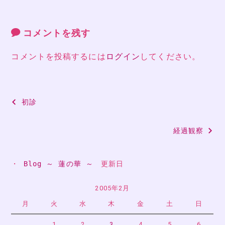
コメントを残す
コメントを投稿するには
ログイン
してください。
投
初診
稿
経過観察
ナ
ビ
・ 
Blog ～ 蓮の華 ～
　更新日
ゲ
ー
2005年2月
月
火
水
木
金
土
日
シ
1
2
3
4
5
6