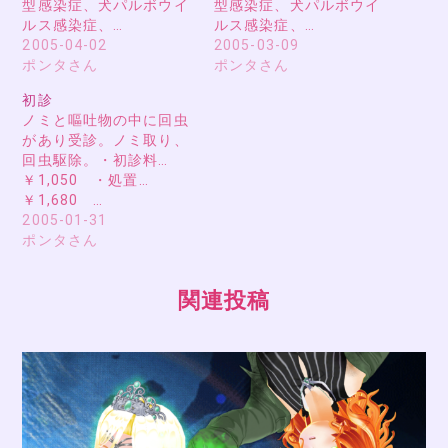
型感染症、犬パルボウイ
型感染症、犬パルボウイ
ルス感染症、…
ルス感染症、…
2005-04-02
2005-03-09
ポンタさん
ポンタさん
初診
ノミと嘔吐物の中に回虫
があり受診。ノミ取り、
回虫駆除。・初診料…
￥1,050 ・処置…
￥1,680 …
2005-01-31
ポンタさん
関連投稿