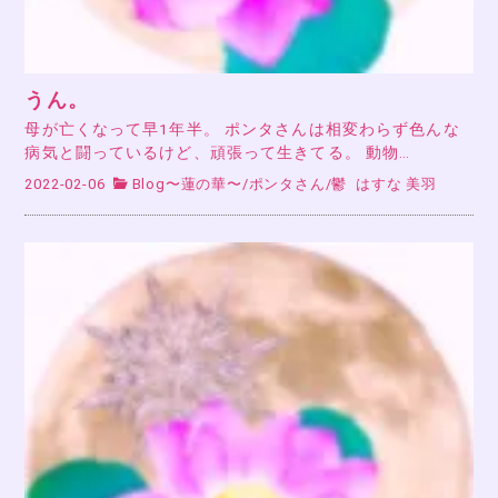
うん。
母が亡くなって早1年半。 ポンタさんは相変わらず色んな
病気と闘っているけど、頑張って生きてる。 動物…
2022-02-06
Blog〜蓮の華〜
/
ポンタさん
/
鬱
はすな 美羽