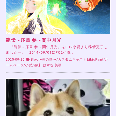
龍伝～序章 参～闇中月光
『龍伝～序章 参～闇中月光』をFC2小説より移管完了し
ましたー。 2014/09/01にFC2小説…
2025-09-20
Blog〜蓮の華〜
/
カスタムキャスト&ibisPaint
/
ホ
ームページ
/
小説
/
趣味
はすな 美羽