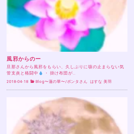
風邪からのー
旦那さんから風邪をもらい、久しぶりに咳の止まらない気
管支炎と格闘中
・ 掛け布団が…
2018-04-18
Blog〜蓮の華〜
/
ポンタさん
はすな 美羽