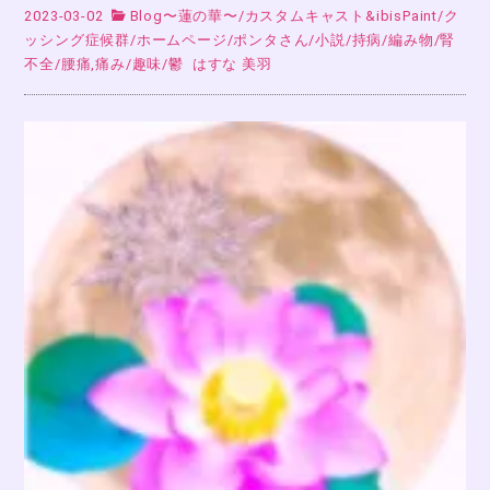
2023-03-02
Blog〜蓮の華〜
/
カスタムキャスト&ibisPaint
/
ク
ッシング症候群
/
ホームページ
/
ポンタさん
/
小説
/
持病
/
編み物
/
腎
不全
/
腰痛,痛み
/
趣味
/
鬱
はすな 美羽