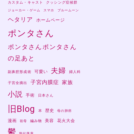
カスタム・キャスト
クッシング症候群
ジョーカー・ゲーム
スマホ
ブルームーン
ヘタリア
ホームページ
ポンタさん
ポンタさんポンタさん
の足あと
夫婦
可愛い
副鼻腔形成術
婦人科
子宮内膜症
家族
子宮全摘出
小説
手術
日本さん
旧Blog
歴史
本
母の肺癌
漫画
美容
花火大会
編み物
祖母
鬱
龍伝序章