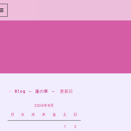
・ 
Blog ～ 蓮の華 ～
　更新日
2026年8月
月
火
水
木
金
土
日
1
2