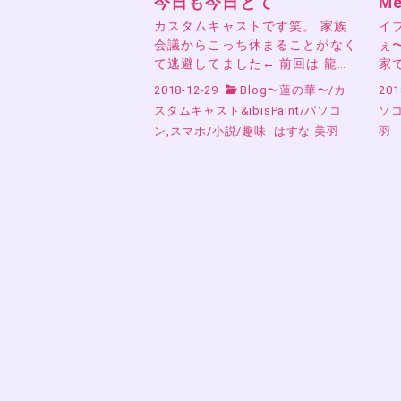
今日も今日とて
Me
カスタムキャストです笑。 家族
イ
会議からこっち休まることがなく
ぇ
て逃避してました← 前回は 龍…
家で
2018-12-29
Blog〜蓮の華〜
/
カ
201
スタムキャスト&ibisPaint
/
パソコ
ソ
ン,スマホ
/
小説
/
趣味
はすな 美羽
羽