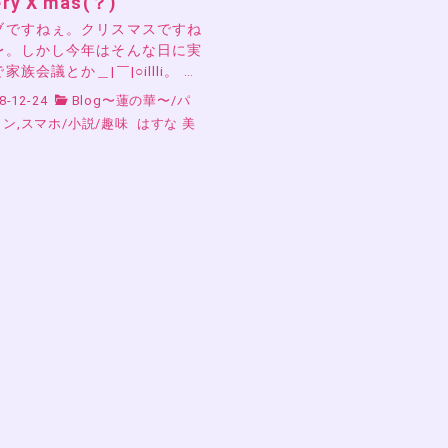
ry X’mas(？)
ブですねぇ。クリスマスですね
〜。しかし今年はそんな日に実
家族会議とか＿|￣|○illli。 …
8-12-24
Blog〜蓮の華〜
/
パ
コン,スマホ
/
小説
/
趣味
はすな 美